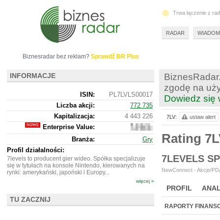
Trwa łączenie z ra
RADAR
WIADOM
Biznesradar bez reklam?
Sprawdź BR Plus
INFORMACJE
BiznesRadar.
zgodę na uży
ISIN:
PL7LVLS00017
Dowiedz się 
Liczba akcji:
772 735
Kapitalizacja:
4 443 226
7LV:
ustaw alert
Enterprise Value:
4
402
Rating 7
Branża:
Gry
226
Profil działalności:
7LEVELS S
7levels to producent gier wideo. Spółka specjalizuje
się w tytułach na konsole Nintendo, kierowanych na
NewConnect - Akcje/PDA
rynki: amerykański, japoński i Europy...
więcej »
PROFIL
ANAL
TU ZACZNIJ
NOWE
BR LAB
RAPORTY FINANS