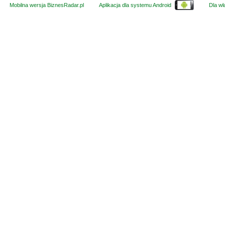
Mobilna wersja BiznesRadar.pl
Aplikacja dla systemu Android
Dla wła