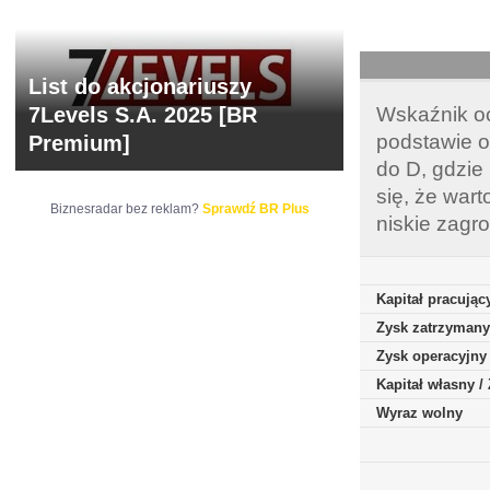
List do akcjonariuszy
7Levels S.A. 2025 [BR
Wskaźnik oc
podstawie o
Premium]
do D, gdzie
się, że war
Biznesradar bez reklam?
Sprawdź BR Plus
niskie zagr
Kapitał pracując
Zysk zatrzymany
Zysk operacyjny
Kapitał własny 
Wyraz wolny