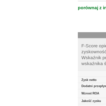
porównaj z i
F-Score opi
zyskowność,
Wskaźnik pr
wskaźnika ś
Zysk netto
Dodatni przepływ
Wzrost ROA
Jakość zysku