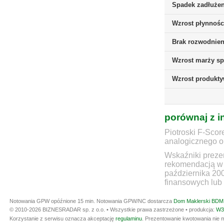
Spadek zadłużen
Wzrost płynnośc
Brak rozwodnieni
Wzrost marży sp
Wzrost produkt
porównaj z i
Piotroski F-Scor
analogicznego ok
Wskaźniki prezen
rekomendacją w 
października 20
finansowych lub 
Notowania GPW opóźnione 15 min.
Notowania GPW/NC dostarcza
Dom Maklerski BDM 
© 2010-2026 BIZNESRADAR sp. z o.o. • Wszystkie prawa zastrzeżone • produkcja:
W3
Korzystanie z serwisu oznacza akceptację
regulaminu
. Prezentowanie kwotowania nie m