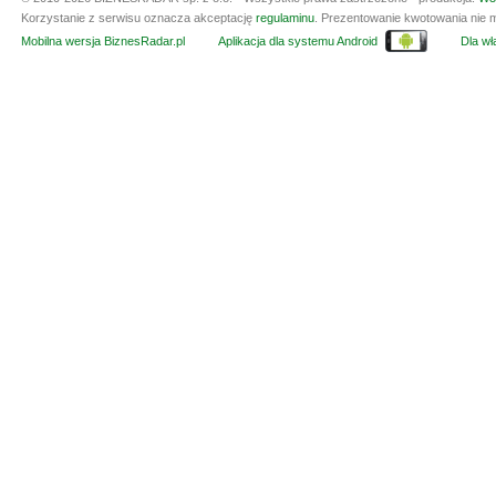
Korzystanie z serwisu oznacza akceptację
regulaminu
. Prezentowanie kwotowania nie m
Mobilna wersja BiznesRadar.pl
Aplikacja dla systemu Android
Dla wła