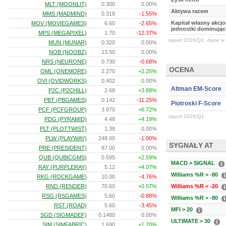
MLT (MOONLIT)
0.300
0.00%
Aktywa razem
MMS (MADMIND)
0.318
-1.55%
Kapitał własny akcj
MOV (MOVIEGAMES)
6.60
-2.65%
jednostki dominując
MPS (MEGAPIXEL)
1.70
-12.37%
raport 2026/Q1, dane w 
MUN (MUNAR)
0.320
0.00%
NOB (NOOBZ)
13.50
0.00%
NRS (NEURONE)
0.730
-0.68%
OCENA
OML (ONEMORE)
2.270
+2.25%
OVI (OVIDWORKS)
0.402
0.00%
Altman EM-Score
P2C (P2CHILL)
2.68
+3.88%
PBT (PBGAMES)
0.142
-11.25%
Piotroski F-Score
PCF (PCFGROUP)
3.970
+6.72%
raport 2026/Q1
PDG (PYRAMID)
4.48
+4.19%
PLT (PLOTTWIST)
1.38
0.00%
PLW (PLAYWAY)
248.00
-1.00%
SYGNAŁY AT
PRE (PRESIDENT)
87.00
0.00%
QUB (QUBICGMS)
0.595
+2.59%
MACD > SIGNAL
RAY (PURPLERAY)
5.12
+4.07%
Williams %R > -80
RKG (ROCKGAME)
10.00
-4.76%
RND (RENDER)
70.60
+0.57%
Williams %R < -20
RSG (RSGAMES)
5.60
-0.88%
Williams %R > -80
RST (ROAD)
5.60
-3.45%
MFI > 20
SGD (SIGMADEF)
0.1480
0.00%
ULTIMATE > 30
SIM (SIMFABRIC)
1.690
+1.20%