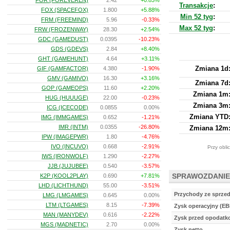
FOR (FOREVEREN)
2.42
+0.83%
Transakcje
:
FOX (SPACEFOX)
1.800
+5.88%
Min 52 tyg
:
FRM (FREEMIND)
5.96
-0.33%
Max 52 tyg
:
FRW (FROZENWAY)
28.30
+2.54%
GDC (GAMEDUST)
0.0395
-10.23%
GDS (GDEVS)
2.84
+8.40%
GHT (GAMEHUNT)
4.64
+3.11%
Zmiana 1d
GIF (GAMFACTOR)
4.380
-1.90%
GMV (GAMIVO)
16.30
+3.16%
Zmiana 7d
GOP (GAMEOPS)
11.60
+2.20%
Zmiana 1m
HUG (HUUUGE)
22.00
-0.23%
Zmiana 3m
ICG (ICECODE)
0.0855
0.00%
Zmiana YTD
IMG (IMMGAMES)
0.652
-1.21%
IMR (INTM)
0.0355
-26.80%
Zmiana 12m
IPW (IMAGEPWR)
1.80
-4.76%
IVO (INCUVO)
0.668
-2.91%
Przy obli
IWS (IRONWOLF)
1.290
-2.27%
JJB (JUJUBEE)
0.540
-3.57%
SPRAWOZDANIE
K2P (KOOL2PLAY)
0.690
+7.81%
LHD (LICHTHUND)
55.00
-3.51%
Przychody ze sprze
LMG (LMGAMES)
0.645
0.00%
LTM (LTGAMES)
8.15
-7.39%
Zysk operacyjny (EB
MAN (MANYDEV)
0.616
-2.22%
Zysk przed opodat
MGS (MADNETIC)
2.70
0.00%
Zysk netto