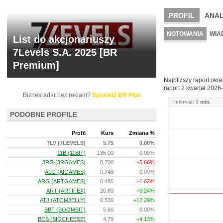
PROFIL
ANAL
NOWE
BR LAB
NOTOWANIA
WIA
List do akcjonariuszy
ARCHIWUM NOTO
7Levels S.A. 2025 [BR
Premium]
Najbliższy raport okr
raport 2 kwartał
2026-
Biznesradar bez reklam?
Sprawdź BR Plus
interwał:
1 min.
PODOBNE PROFILE
Profil
Kurs
Zmiana %
7LV (7LEVELS)
5.75
0.00%
11B (11BIT)
135.00
0.00%
3RG (3RGAMES)
0.700
-5.66%
ALG (AIGAMES)
0.748
0.00%
ARG (ARTGAMES)
0.486
-1.62%
ART (ARTIFEX)
20.80
+0.24%
ATJ (ATOMJELLY)
0.530
+12.29%
BBT (BOOMBIT)
5.60
0.00%
BCS (BIGCHEESE)
4.79
+4.13%