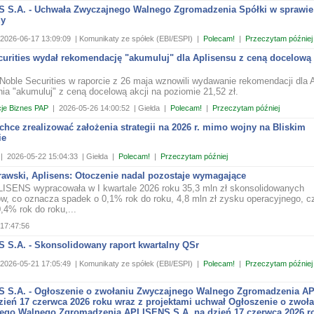
 S.A. - Uchwała Zwyczajnego Walnego Zgromadzenia Spółki w sprawie
dy
2026-06-17 13:09:09
| Komunikaty ze spółek (EBI/ESPI)
|
Polecam!
|
Przeczytam później
urities wydał rekomendację "akumuluj" dla Aplisensu z ceną docelową 
 Noble Securities w raporcie z 26 maja wznowili wydawanie rekomendacji dla 
nia "akumuluj" z ceną docelową akcji na poziomie 21,52 zł.
je Biznes PAP
|
2026-05-26 14:00:52
| Giełda
|
Polecam!
|
Przeczytam później
chce zrealizować założenia strategii na 2026 r. mimo wojny na Bliskim
ie
|
2026-05-22 15:04:33
| Giełda
|
Polecam!
|
Przeczytam później
awski, Aplisens: Otoczenie nadal pozostaje wymagające
ISENS wypracowała w I kwartale 2026 roku 35,3 mln zł skonsolidowanych
w, co oznacza spadek o 0,1% rok do roku, 4,8 mln zł zysku operacyjnego, cz
,4% rok do roku,...
17:47:56
 S.A. - Skonsolidowany raport kwartalny QSr
2026-05-21 17:05:49
| Komunikaty ze spółek (EBI/ESPI)
|
Polecam!
|
Przeczytam później
 S.A. - Ogłoszenie o zwołaniu Zwyczajnego Walnego Zgromadzenia A
zień 17 czerwca 2026 roku wraz z projektami uchwał Ogłoszenie o zwoł
ego Walnego Zgromadzenia APLISENS S.A. na dzień 17 czerwca 2026 r