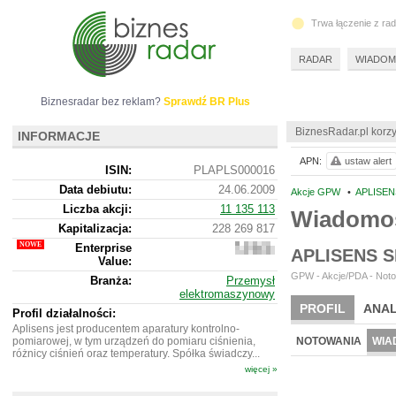
Trwa łączenie z ra
RADAR
WIADOM
Biznesradar bez reklam?
Sprawdź BR Plus
BiznesRadar.pl korzy
INFORMACJE
APN:
ustaw alert
ISIN:
PLAPLS000016
Data debiutu:
24.06.2009
Akcje GPW
•
APLISEN
Liczba akcji:
11 135 113
Wiadomoś
Kapitalizacja:
228 269 817
Enterprise
211
APLISENS 
Value:
549
817
GPW - Akcje/PDA - Noto
Branża:
Przemysł
elektromaszynowy
PROFIL
ANAL
Profil działalności:
Aplisens jest producentem aparatury kontrolno-
pomiarowej, w tym urządzeń do pomiaru ciśnienia,
NOTOWANIA
WIA
różnicy ciśnień oraz temperatury. Spółka świadczy...
więcej »