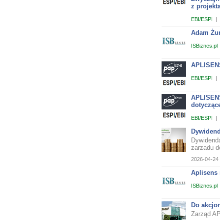
z projek
EBI/ESPI
|
Adam Żur
ISBiznes.pl
APLISENS
EBI/ESPI
|
APLISENS
dotycząc
EBI/ESPI
|
Dywidend
Dywidenda
zarządu do
2026-04-24 
Aplisens
ISBiznes.pl
Do akcjo
Zarząd AP