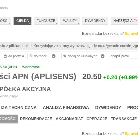
darem
OŚCI
GIEŁDA
FUNDUSZE
WALUTY
DYWIDENDY
NARZĘDZIA
Biznesradar bez reklam?
Sprawd
sta z plików cookie. Korzystając ze strony wyrażasz zgodę na używanie cookie, zg
do portfela
do radaru
dodaj do ulubionych
Znajdź profil:
S SA (APN)
•
Wiadomości
ci APN (APLISENS)
20.50
+0.20
(+0.99
SPÓŁKA AKCYJNA
wania ciągłe
IZA TECHNICZNA
ANALIZA FINANSOWA
DYWIDENDY
PRO
DOMOŚCI
REKOMENDACJE
AKCJONARIAT
OPERACJE
TRANSAKCJE
Biznesradar bez reklam?
Sprawd