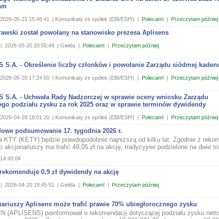
tam
2026-05-21 15:48:41
| Komunikaty ze spółek (EBI/ESPI)
|
Polecam!
|
Przeczytam później
awski został powołany na stanowisko prezesa Aplisens
|
2026-05-20 20:55:49
| Giełda
|
Polecam!
|
Przeczytam później
 S.A. - Określenie liczby członków i powołanie Zarządu siódmej kadenc
2026-05-20 17:24:50
| Komunikaty ze spółek (EBI/ESPI)
|
Polecam!
|
Przeczytam później
 S.A. - Uchwała Rady Nadzorczej w sprawie oceny wniosku Zarządu
ego podziału zysku za rok 2025 oraz w sprawie terminów dywidendy
2026-04-28 18:01:20
| Komunikaty ze spółek (EBI/ESPI)
|
Polecam!
|
Przeczytam później
owe podsumowanie 17. tygodnia 2026 r.
 KTY (KETY) będzie prawdopodobnie najniższą od kilku lat. Zgodnie z reko
 akcjonariuszy ma trafić 49,05 zł na akcję, tradycyjnie podzielone na dwie tr
14:49:04
 rekomenduje 0,9 zł dywidendy na akcję
|
2026-04-20 18:45:51
| Giełda
|
Polecam!
|
Przeczytam później
nariuszy Aplisens może trafić prawie 70% ubiegłorocznego zysku
N (APLISENS) poinformował o rekomendacji dotyczącej podziału zysku netto