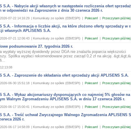
S.A. - Nabycie akcji własnych w następstwie rozliczenia ofert sprzeda
 w odpowiedzi na Zaproszenie z dnia 30 czerwca 2026 r.
2026-07-22 14:16:29
| Komunikaty ze spółek (EBI/ESPI)
|
Polecam!
|
Przeczytam później
S.A. - Informacja o liczbie akcji, na które złożono oferty sprzedaży w
cji własnych APLISENS S.A.
2026-07-21 12:06:43
| Komunikaty ze spółek (EBI/ESPI)
|
Polecam!
|
Przeczytam później
owe podsumowanie 27. tygodnia 2026 r.
a wypłaty wyższej dywidendy przez DGA nie znalazła poparcia większości
uszy. Spółka wypłaci rekomendowane przez zarząd 0,2 zł na akcję. &gt;&gt;&
i...
12:13:08
 S.A. - Zaproszenie do składania ofert sprzedaży akcji APLISENS S.A.
2026-06-30 15:51:18
| Komunikaty ze spółek (EBI/ESPI)
|
Polecam!
|
Przeczytam później
 S.A. - Wykaz akcjonariuszy dysponujących co najmniej 5% głosów na
ym Walnym Zgromadzeniu APLISENS S.A. w dniu 17 czerwca 2026 r.
2026-06-17 15:00:41
| Komunikaty ze spółek (EBI/ESPI)
|
Polecam!
|
Przeczytam później
 S.A. - Treść uchwał Zwyczajnego Walnego Zgromadzenia APLISENS S
zerwca 2026 r.
2026-06-17 14:58:09
| Komunikaty ze spółek (EBI/ESPI)
|
Polecam!
|
Przeczytam później