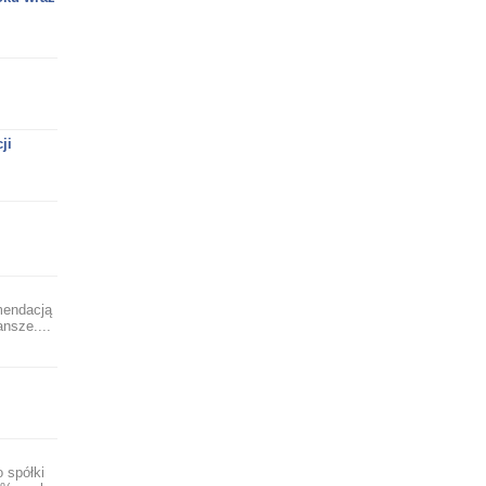
ji
mendacją
ansze....
 spółki