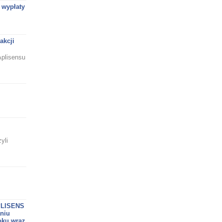
 wypłaty
akcji
Aplisensu
yli
PLISENS
aniu
oku wraz