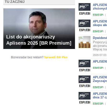
TU ZACZNIJ
APLISENS 
złożonych
EBI/ESPI
|
APLISENS 
skupu ak
EBI/ESPI
|
List do akcjonariuszy
Dywidend
Aplisens 2025 [BR Premium]
Propozycj
akcjonari
Więcej traf
2026-07-03 
Biznesradar bez reklam?
Sprawdź BR Plus
APLISENS
EBI/ESPI
|
APLISENS
Zwyczajn
EBI/ESPI
|
APLISENS
dnia 17 c
EBI/ESPI
|