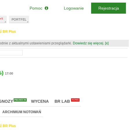
Pomoc
Logowanie
Rejestracja
PORTFEL
ź BR Plus
odnie z aktualnymi ustawieniami przeglądarki.
Dowiedz się więcej.
[x]
%)
17:00
PREMIUM
NOWE
GNOZY
WYCENA
BR LAB
ARCHIWUM NOTOWAŃ
ź BR Plus