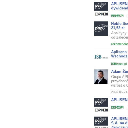
APLISENS
dywiden
EBI/ESPI
|
Noble Sec
21,52 zł
Analitycy
od zalece
rekomendac
Aplisens 
Wschodz
ISBiznes.pl
Adam Żur
Grupa APL
przychodó
wzrost o 0
2026-05-21 
APLISENS
EBI/ESPI
|
APLISENS
S.A. na d
Zwyczajn