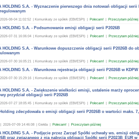
 HOLDING S.A. - Wyznaczenie pierwszego dnia notowań obligacji serii
 regulowanym
2026-08-04 11:02:52
| Komunikaty ze spółek (EBI/ESPI)
|
Polecam!
|
Przeczytam później
 HOLDING S.A. - Podsumowanie emisji obligacji serii P2026B
2026-07-31 16:06:04
| Komunikaty ze spółek (EBI/ESPI)
|
Polecam!
|
Przeczytam później
 HOLDING S.A. - Warunkowe dopuszczenie obligacji serii P2026B do ob
gulowanym
2026-07-30 16:05:21
| Komunikaty ze spółek (EBI/ESPI)
|
Polecam!
|
Przeczytam później
 HOLDING S.A. - Warunkowa rejestracja obligacji serii P2026B w KDPW
2026-07-30 15:29:16
| Komunikaty ze spółek (EBI/ESPI)
|
Polecam!
|
Przeczytam później
 HOLDING S.A. - Zwiększenie wielkości emisji, ustalenie marży oproce
wy przydział obligacji serii P2026B
2026-07-27 18:05:45
| Komunikaty ze spółek (EBI/ESPI)
|
Polecam!
|
Przeczytam później
Holding zdecydowała o emisji obligacji serii P2026B o wartości maks. 7
|
2026-07-09 14:46:08
| Giełda
|
Polecam!
|
Przeczytam później
HOLDING S.A. - Podjęcie przez Zarząd Spółki uchwały ws. emisji oblig
26B oraz związanego z nią nabycia obligacji Spółki serii P2023B_EUR w 