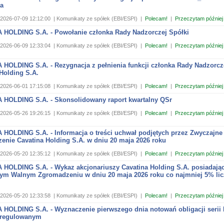
a
2026-07-09 12:12:00
| Komunikaty ze spółek (EBI/ESPI)
|
Polecam!
|
Przeczytam później
 HOLDING S.A. - Powołanie członka Rady Nadzorczej Spółki
2026-06-09 12:33:04
| Komunikaty ze spółek (EBI/ESPI)
|
Polecam!
|
Przeczytam później
 HOLDING S.A. - Rezygnacja z pełnienia funkcji członka Rady Nadzorcze
Holding S.A.
2026-06-01 17:15:08
| Komunikaty ze spółek (EBI/ESPI)
|
Polecam!
|
Przeczytam później
 HOLDING S.A. - Skonsolidowany raport kwartalny QSr
2026-05-26 19:26:15
| Komunikaty ze spółek (EBI/ESPI)
|
Polecam!
|
Przeczytam później
 HOLDING S.A. - Informacja o treści uchwał podjętych przez Zwyczajne
enie Cavatina Holding S.A. w dniu 20 maja 2026 roku
2026-05-20 12:35:12
| Komunikaty ze spółek (EBI/ESPI)
|
Polecam!
|
Przeczytam później
 HOLDING S.A. - Wykaz akcjonariuszy Cavatina Holding S.A. posiadają
ym Walnym Zgromadzeniu w dniu 20 maja 2026 roku co najmniej 5% li
2026-05-20 12:33:58
| Komunikaty ze spółek (EBI/ESPI)
|
Polecam!
|
Przeczytam później
 HOLDING S.A. - Wyznaczenie pierwszego dnia notowań obligacji serii
 regulowanym