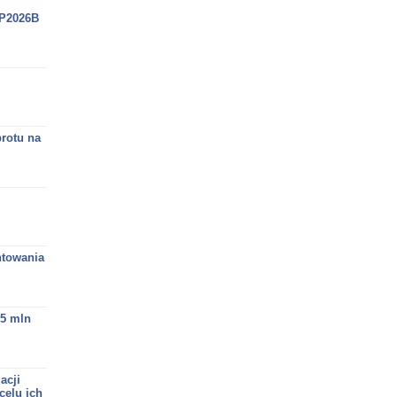
 P2026B
rotu na
ntowania
,5 mln
acji
celu ich