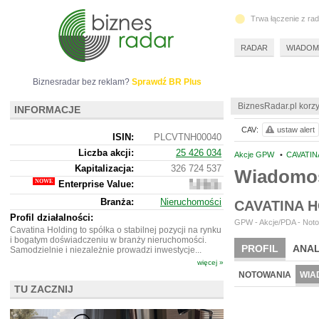
Trwa łączenie z ra
RADAR
WIADOM
Biznesradar bez reklam?
Sprawdź BR Plus
BiznesRadar.pl korzy
INFORMACJE
CAV:
ustaw alert
ISIN:
PLCVTNH00040
Liczba akcji:
25 426 034
Akcje GPW
•
CAVATIN
Kapitalizacja:
326 724 537
Wiadomoś
Enterprise Value:
2
610
Branża:
Nieruchomości
CAVATINA 
582
537
Profil działalności:
GPW - Akcje/PDA - Noto
Cavatina Holding to spółka o stabilnej pozycji na rynku
i bogatym doświadczeniu w branży nieruchomości.
PROFIL
ANAL
Samodzielnie i niezależnie prowadzi inwestycje...
więcej »
NOTOWANIA
WIA
TU ZACZNIJ