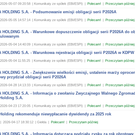
2026-05-07 09:20:58
| Komunikaty ze spółek (EBI/ESPI)
|
Polecam!
|
Przeczytam później
 HOLDING S.A. - Podsumowanie emisji obligacji serii P2026A
2026-05-05 14:57:14
| Komunikaty ze spółek (EBI/ESPI)
|
Polecam!
|
Przeczytam później
 HOLDING S.A. - Warunkowe dopuszczenie obligacji serii P2026A do ob
gulowanym
2026-05-04 14:40:09
| Komunikaty ze spółek (EBI/ESPI)
|
Polecam!
|
Przeczytam później
 HOLDING S.A. - Warunkowa rejestracja obligacji serii P2026A w KDPW
2026-05-04 11:55:25
| Komunikaty ze spółek (EBI/ESPI)
|
Polecam!
|
Przeczytam później
 HOLDING S.A. - Zwiększenie wielkości emisji, ustalenie marży oproce
wy przydział obligacji serii P2026A
2026-04-28 14:13:33
| Komunikaty ze spółek (EBI/ESPI)
|
Polecam!
|
Przeczytam później
 HOLDING S.A. - Informacja o zwołaniu Zwyczajnego Walnego Zgroma
Holding S.A.
2026-04-23 17:20:05
| Komunikaty ze spółek (EBI/ESPI)
|
Polecam!
|
Przeczytam później
 Holding rekomenduje niewypłacanie dywidendy za 2025 rok
|
2026-04-17 18:30:12
| Giełda
|
Polecam!
|
Przeczytam później
 HOLDING S.A. - Informacja dotycząca podziału zysku za rok obrotowy