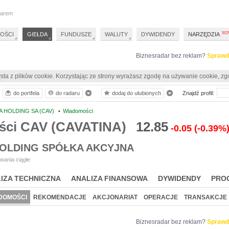
darem
OŚCI
GIEŁDA
FUNDUSZE
WALUTY
DYWIDENDY
NARZĘDZIA
Biznesradar bez reklam?
Sprawd
sta z plików cookie. Korzystając ze strony wyrażasz zgodę na używanie cookie, zg
do portfela
do radaru
dodaj do ulubionych
Znajdź profil:
A HOLDING SA (CAV)
•
Wiadomości
ci CAV (CAVATINA)
12.85
-0.05
(-0.39%
HOLDING SPÓŁKA AKCYJNA
wania ciągłe
IZA TECHNICZNA
ANALIZA FINANSOWA
DYWIDENDY
PRO
DOMOŚCI
REKOMENDACJE
AKCJONARIAT
OPERACJE
TRANSAKCJE
Biznesradar bez reklam?
Sprawd