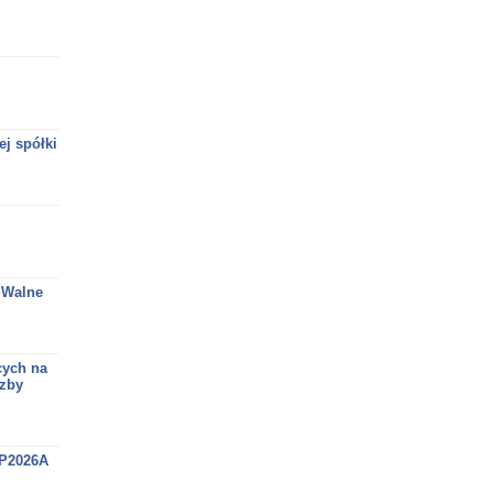
j spółki
 Walne
cych na
czby
 P2026A