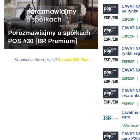
CAVATINA
na rynku
EBI/ESPI
|
CAVATINA
Porozmawiajmy o spółkach
EBI/ESPI
|
POS #30 [BR Premium]
CAVATINA
rynku re
Biznesradar bez reklam?
Sprawdź BR Plus
EBI/ESPI
|
CAVATINA
EBI/ESPI
|
CAVATINA
i warunko
EBI/ESPI
|
Cavatina 
euro
ISBiznes.pl
CAVATINA 
serii P20