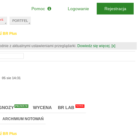
Pomoc
Logowanie
Rejestracja
PORTFEL
ź BR Plus
odnie z aktualnymi ustawieniami przeglądarki.
Dowiedz się więcej.
[x]
)
05 sie 14:31
PREMIUM
NOWE
GNOZY
WYCENA
BR LAB
ARCHIWUM NOTOWAŃ
ź BR Plus