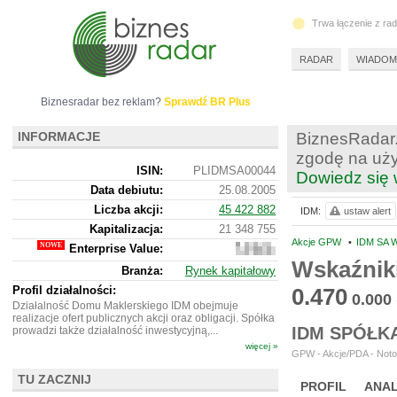
Trwa łączenie z ra
RADAR
WIADOM
Biznesradar bez reklam?
Sprawdź BR Plus
INFORMACJE
BiznesRadar.
zgodę na uży
ISIN:
PLIDMSA00044
Dowiedz się 
Data debiutu:
25.08.2005
Liczba akcji:
45 422 882
IDM:
ustaw alert
Kapitalizacja:
21 348 755
Akcje GPW
•
IDM SA 
Enterprise Value:
22
515
Wskaźnik
Branża:
Rynek kapitałowy
755
Profil działalności:
0.470
0.000
Działalność Domu Maklerskiego IDM obejmuje
realizacje ofert publicznych akcji oraz obligacji. Spółka
IDM SPÓŁK
prowadzi także działalność inwestycyjną,...
więcej »
GPW - Akcje/PDA - Noto
TU ZACZNIJ
PROFIL
ANAL