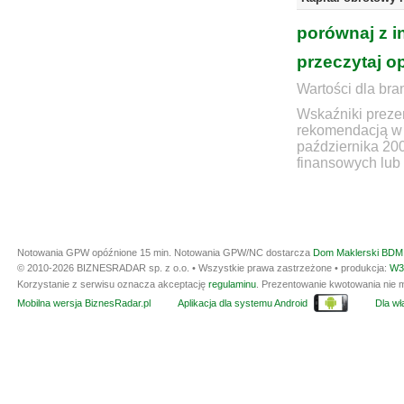
porównaj z i
przeczytaj o
Wartości dla bra
Wskaźniki prezen
rekomendacją w 
października 20
finansowych lub 
Notowania GPW opóźnione 15 min.
Notowania GPW/NC dostarcza
Dom Maklerski BDM 
© 2010-2026 BIZNESRADAR sp. z o.o. • Wszystkie prawa zastrzeżone • produkcja:
W3
Korzystanie z serwisu oznacza akceptację
regulaminu
. Prezentowanie kwotowania nie m
Mobilna wersja BiznesRadar.pl
Aplikacja dla systemu Android
Dla wła