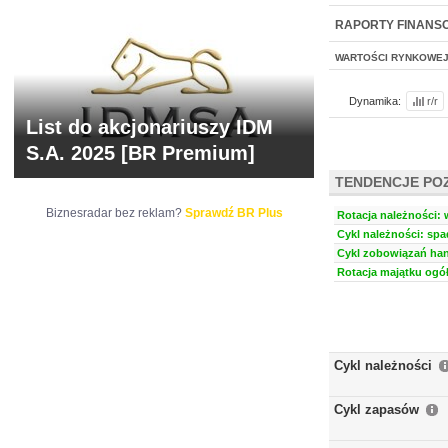
NOWE
BR LAB
RAPORTY FINANS
WARTOŚCI RYNKOWE
Dynamika:
r/r
List do akcjonariuszy IDM
S.A. 2025 [BR Premium]
TENDENCJE PO
Biznesradar bez reklam?
Sprawdź BR Plus
Rotacja należności: 
Cykl należności: spa
Cykl zobowiązań han
Rotacja majątku ogół
Cykl należności
Cykl zapasów