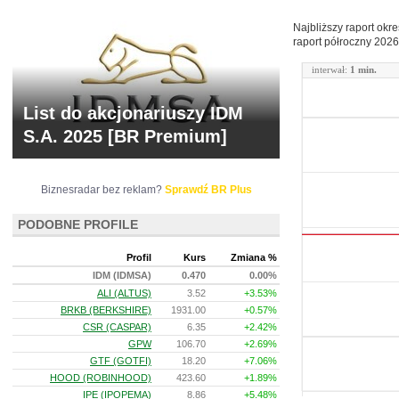
Najbliższy raport okr
raport półroczny
2026
interwał:
1 min.
List do akcjonariuszy IDM
S.A. 2025 [BR Premium]
Biznesradar bez reklam?
Sprawdź BR Plus
PODOBNE PROFILE
Profil
Kurs
Zmiana %
IDM (IDMSA)
0.470
0.00%
ALI (ALTUS)
3.52
+3.53%
BRKB (BERKSHIRE)
1931.00
+0.57%
CSR (CASPAR)
6.35
+2.42%
GPW
106.70
+2.69%
GTF (GOTFI)
18.20
+7.06%
HOOD (ROBINHOOD)
423.60
+1.89%
IPE (IPOPEMA)
8.86
+5.48%