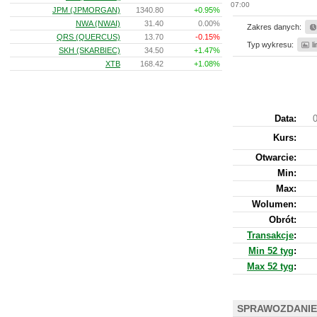
07:00
JPM (JPMORGAN)
1340.80
+0.95%
NWA (NWAI)
31.40
0.00%
Zakres danych:
QRS (QUERCUS)
13.70
-0.15%
Typ wykresu:
l
SKH (SKARBIEC)
34.50
+1.47%
XTB
168.42
+1.08%
Data:
0
Kurs
:
Otwarcie:
Min:
Max:
Wolumen:
Obrót:
Transakcje
:
Min 52 tyg
:
Max 52 tyg
:
SPRAWOZDANIE