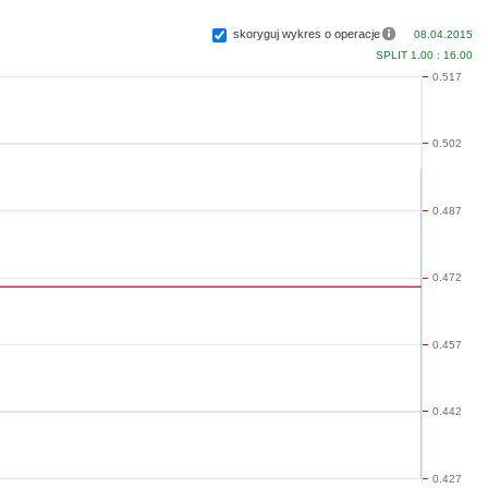
skoryguj wykres o operacje
08.04.2015
SPLIT 1.00 : 16.00
0.517
0.502
0.487
0.472
0.457
0.442
0.427