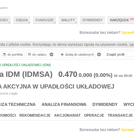
darem
OŚCI
GIEŁDA
FUNDUSZE
WALUTY
DYWIDENDY
NARZĘDZIA
Biznesradar bez reklam?
Sprawd
sta z plików cookie. Korzystając ze strony wyrażasz zgodę na używanie cookie, zg
do portfela
do radaru
dodaj do ulubionych
Znajdź profil:
W UPADŁOŚCI UKŁADOWEJ (IDM)
a IDM (IDMSA)
0.470
0.000
(0.00%)
06 sie 09:00
A AKCYJNA W UPADŁOŚCI UKŁADOWEJ
wania ciągłe
IZA TECHNICZNA
ANALIZA FINANSOWA
DYWIDENDY
WYC
DOMOŚCI
REKOMENDACJE
AKCJONARIAT
OPERACJE
TRANSAKCJE
Biznesradar bez reklam?
Sprawd