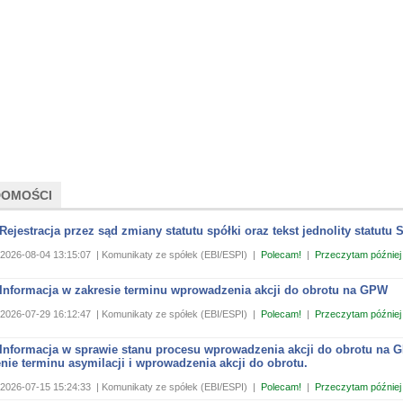
DOMOŚCI
Rejestracja przez sąd zmiany statutu spółki oraz tekst jednolity statutu S
2026-08-04 13:15:07
| Komunikaty ze spółek (EBI/ESPI)
|
Polecam!
|
Przeczytam później
 Informacja w zakresie terminu wprowadzenia akcji do obrotu na GPW
2026-07-29 16:12:47
| Komunikaty ze spółek (EBI/ESPI)
|
Polecam!
|
Przeczytam później
 Informacja w sprawie stanu procesu wprowadzenia akcji do obrotu na 
ie terminu asymilacji i wprowadzenia akcji do obrotu.
2026-07-15 15:24:33
| Komunikaty ze spółek (EBI/ESPI)
|
Polecam!
|
Przeczytam później