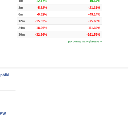
1m
+2.17%
+0.67%
3m
-5.62%
-21.31%
6m
-9.62%
-49.14%
12m
-15.32%
-75.69%
24m
-18.26%
-111.39%
36m
-32.86%
-161.58%
porównaj na wykresie »
półki.
GPW -