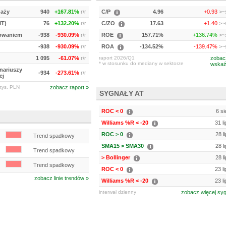
daży
940
+167.81%
r/r
C/P
4.96
+0.93
>~s
IT)
76
+132.20%
r/r
C/ZO
17.63
+1.40
>~s
kowaniem
-938
-930.09%
r/r
ROE
157.71%
+136.74%
>~s
-938
-930.09%
r/r
ROA
-134.52%
-139.47%
>~s
1 095
-61.07%
r/r
raport 2026/Q1
zobac
* w stosunku do mediany w sektorze
wskaź
onariuszy
-934
-273.61%
r/r
ej
tys. PLN
zobacz raport »
SYGNAŁY AT
ROC < 0
6 si
Williams %R < -20
31 l
ROC > 0
28 l
Trend spadkowy
SMA15 > SMA30
28 l
Trend spadkowy
> Bollinger
28 l
Trend spadkowy
ROC < 0
23 l
zobacz linie trendów »
Williams %R < -20
23 l
interwał dzienny
zobacz więcej sy