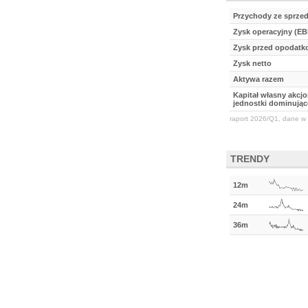
Przychody ze sprze
Zysk operacyjny (EB
Zysk przed opodat
Zysk netto
Aktywa razem
Kapitał własny akcj
jednostki dominując
raport 2026/Q1, dane w 
TRENDY
12m
24m
36m