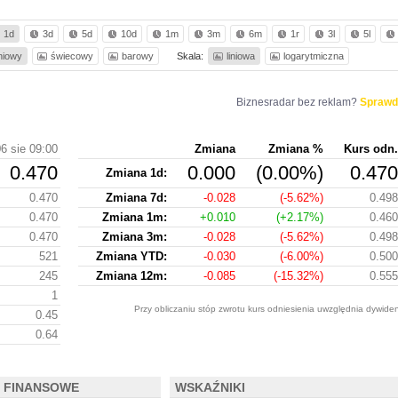
1d
3d
5d
10d
1m
3m
6m
1r
3l
5l
iniowy
świecowy
barowy
Skala:
liniowa
logarytmiczna
Biznesradar bez reklam?
Sprawd
6 sie 09:00
Zmiana
Zmiana %
Kurs odn.
0.470
0.000
(0.00%)
0.470
Zmiana 1d:
0.470
Zmiana 7d:
-0.028
(-5.62%)
0.498
0.470
Zmiana 1m:
+0.010
(+2.17%)
0.460
0.470
Zmiana 3m:
-0.028
(-5.62%)
0.498
521
Zmiana YTD:
-0.030
(-6.00%)
0.500
245
Zmiana 12m:
-0.085
(-15.32%)
0.555
1
Przy obliczaniu stóp zwrotu kurs odniesienia uwzględnia dywiden
0.45
0.64
 FINANSOWE
WSKAŹNIKI