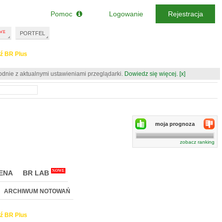
Pomoc
Logowanie
Rejestracja
PORTFEL
ź BR Plus
odnie z aktualnymi ustawieniami przeglądarki.
Dowiedz się więcej.
[x]
moja prognoza
zobacz ranking
NOWE
ENA
BR LAB
ARCHIWUM NOTOWAŃ
ź BR Plus