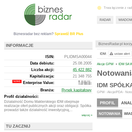
Trwa łączenie z ra
RADAR
WIADOM
Biznesradar bez reklam?
Sprawdź BR Plus
BiznesRadar.pl korzy
INFORMACJE
IDM:
ustaw alert
ISIN:
PLIDMSA00044
Data debiutu:
25.08.2005
Akcje GPW
•
IDM SA 
Liczba akcji:
45 422 882
Notowani
Kapitalizacja:
21 348 755
Enterprise Value:
22
IDM SPÓŁK
515
Branża:
Rynek kapitałowy
755
GPW - Akcje/PDA - Noto
Profil działalności:
Działalność Domu Maklerskiego IDM obejmuje
PROFIL
ANAL
realizacje ofert publicznych akcji oraz obligacji. Spółka
prowadzi także działalność inwestycyjną,...
NOTOWANIA
WIA
więcej »
TU ZACZNIJ