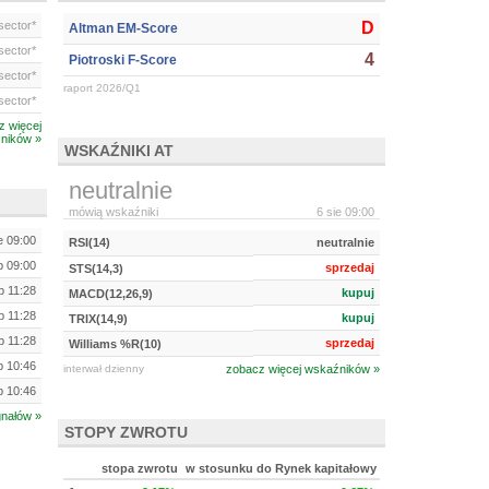
ector*
D
Altman EM-Score
ector*
4
Piotroski F-Score
ector*
raport 2026/Q1
ector*
z więcej
ników »
WSKAŹNIKI AT
neutralnie
mówią wskaźniki
6 sie 09:00
e 09:00
RSI(14)
neutralnie
ip 09:00
sprzedaj
STS(14,3)
ip 11:28
kupuj
MACD(12,26,9)
ip 11:28
kupuj
TRIX(14,9)
ip 11:28
sprzedaj
Williams %R(10)
ip 10:46
interwał dzienny
zobacz więcej wskaźników »
ip 10:46
gnałów »
STOPY ZWROTU
stopa zwrotu
w stosunku do Rynek kapitałowy