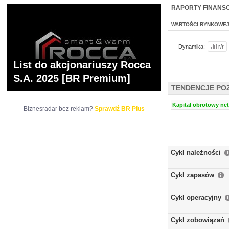
NOWE
BR LAB
RAPORTY FINANS
WARTOŚCI RYNKOWE
Dynamika:
r/r
List do akcjonariuszy Rocca
S.A. 2025 [BR Premium]
TENDENCJE PO
Kapitał obrotowy net
Biznesradar bez reklam?
Sprawdź BR Plus
Cykl należności
Cykl zapasów
Cykl operacyjny
Cykl zobowiązań