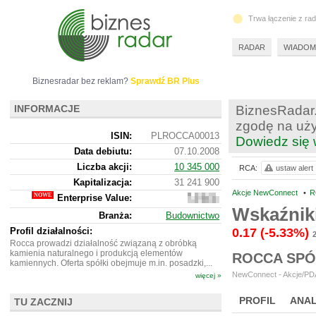
Trwa łączenie z ra
RADAR
WIADOM
Biznesradar bez reklam?
Sprawdź BR Plus
INFORMACJE
BiznesRadar.
zgodę na uży
ISIN:
PLROCCA00013
Dowiedz się 
Data debiutu:
07.10.2008
Liczba akcji:
10 345 000
RCA:
ustaw alert
Kapitalizacja:
31 241 900
Akcje NewConnect
•
R
Enterprise Value:
30
373
Wskaźnik
Branża:
Budownictwo
900
Profil działalności:
0.17
(-5.33%)
2
Rocca prowadzi działalność związaną z obróbką
kamienia naturalnego i produkcją elementów
ROCCA SPÓ
kamiennych. Oferta spółki obejmuje m.in. posadzki,...
NewConnect - Akcje/PDA
więcej »
PROFIL
ANAL
TU ZACZNIJ