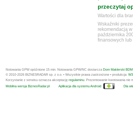
przeczytaj o
Wartości dla bra
Wskaźniki prezen
rekomendacją w 
października 20
finansowych lub 
Notowania GPW opóźnione 15 min.
Notowania GPW/NC dostarcza
Dom Maklerski BDM 
© 2010-2026 BIZNESRADAR sp. z o.o. • Wszystkie prawa zastrzeżone • produkcja:
W3
Korzystanie z serwisu oznacza akceptację
regulaminu
. Prezentowanie kwotowania nie m
Mobilna wersja BiznesRadar.pl
Aplikacja dla systemu Android
Dla wła