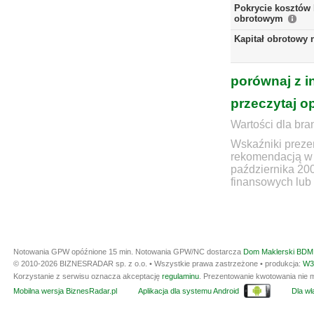
Pokrycie kosztów 
obrotowym
Kapitał obrotowy 
porównaj z i
przeczytaj o
Wartości dla bra
Wskaźniki prezen
rekomendacją w 
października 20
finansowych lub 
Notowania GPW opóźnione 15 min.
Notowania GPW/NC dostarcza
Dom Maklerski BDM 
© 2010-2026 BIZNESRADAR sp. z o.o. • Wszystkie prawa zastrzeżone • produkcja:
W3
Korzystanie z serwisu oznacza akceptację
regulaminu
. Prezentowanie kwotowania nie m
Mobilna wersja BiznesRadar.pl
Aplikacja dla systemu Android
Dla wła