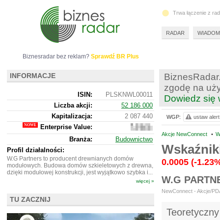
Trwa łączenie z ra
RADAR
WIADOM
Biznesradar bez reklam?
Sprawdź BR Plus
INFORMACJE
BiznesRadar.
zgodę na uży
ISIN:
PLSKNWL00011
Dowiedz się 
Liczba akcji:
52 186 000
Kapitalizacja:
2 087 440
WGP:
ustaw alert
Enterprise Value:
2
615
Akcje NewConnect
•
W
Branża:
Budownictwo
440
Wskaźnik
Profil działalności:
W.G Partners to producent drewnianych domów
0.0005
(-1.23
modułowych. Budowa domów szkieletowych z drewna,
dzięki modułowej konstrukcji, jest wyjątkowo szybka i...
W.G PARTN
więcej »
NewConnect - Akcje/PDA 
TU ZACZNIJ
Teoretyczny