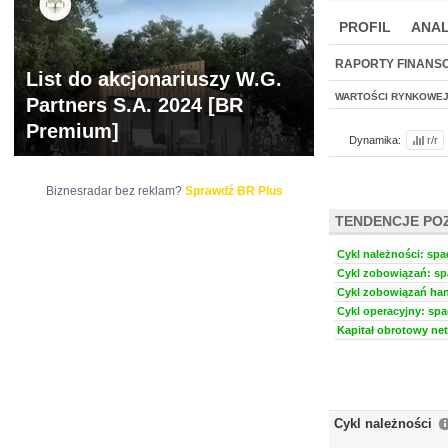
PROFIL
ANAL
NOWE
BR LAB
RAPORTY FINANS
List do akcjonariuszy W.G.
WARTOŚCI RYNKOWE
Partners S.A. 2024 [BR
Premium]
Dynamika:
r/r
Biznesradar bez reklam?
Sprawdź BR Plus
TENDENCJE PO
Cykl należności: spa
Cykl zobowiązań: sp
Cykl zobowiązań han
Cykl operacyjny: spa
Kapitał obrotowy net
Cykl należności