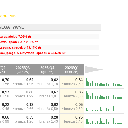
ź BR Plus
NEGATYWNE
ia: spadek o 7.02% r/r
owa: spadek o 73.91% r/r
szona: spadek o 43.44% r/r
pracującego w aktywach: spadek o 63.69% r/r
/Q2
2025/Q3
2025/Q4
2026/Q1
25)
(wrz 25)
(gru 25)
(mar 26)
0,70
0,62
0,62
0,84
ża
1,56
~branża
1,96
~branża
1,78
~branża
2,60
0,93
0,86
0,67
0,86
ża
1,58
~branża
1,99
~branża
2,01
~branża
2,60
0,22
0,13
0,02
0,05
ża
0,46
~branża
0,66
~branża
0,59
~branża
0,60
0,66
0,39
0,28
0,76
ża
0,99
~branża
1,26
~branża
1,43
~branża
1,45