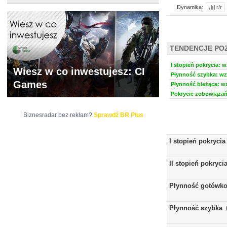
Dynamika:
r/r
TENDENCJE PO
I stopień pokrycia: w
Wiesz w co inwestujesz: CI
Płynność szybka: wzr
Games
Płynność bieżąca: wz
Pokrycie zobowiązań 
Biznesradar bez reklam?
Sprawdź BR Plus
I stopień pokrycia
II stopień pokryci
Płynność gotówk
Płynność szybka