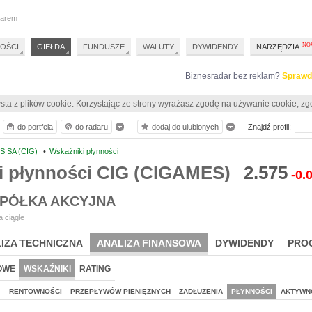
darem
OŚCI
GIEŁDA
FUNDUSZE
WALUTY
DYWIDENDY
NARZĘDZIA
Biznesradar bez reklam?
Sprawd
sta z plików cookie. Korzystając ze strony wyrażasz zgodę na używanie cookie, zg
do portfela
do radaru
dodaj do ulubionych
Znajdź profil:
S SA (CIG)
•
Wskaźniki płynności
i płynności CIG (CIGAMES)
2.575
-0.
SPÓŁKA AKCYJNA
 ciągłe
IZA TECHNICZNA
ANALIZA FINANSOWA
DYWIDENDY
PRO
OWE
WSKAŹNIKI
RATING
J
RENTOWNOŚCI
PRZEPŁYWÓW PIENIĘŻNYCH
ZADŁUŻENIA
PŁYNNOŚCI
AKTYWN