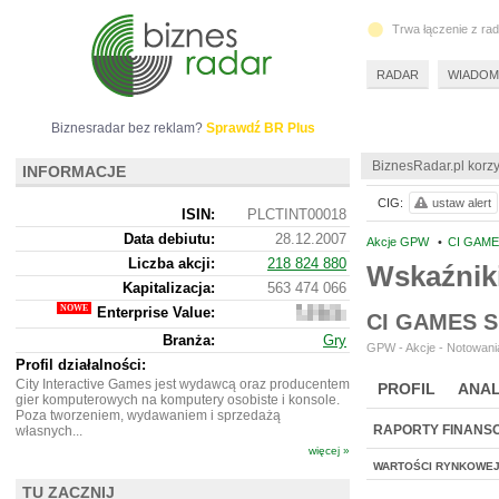
Trwa łączenie z ra
RADAR
WIADOM
Biznesradar bez reklam?
Sprawdź BR Plus
BiznesRadar.pl korzy
INFORMACJE
CIG:
ustaw alert
ISIN:
PLCTINT00018
Data debiutu:
28.12.2007
Akcje GPW
•
CI GAME
Liczba akcji:
218 824 880
Wskaźnik
Kapitalizacja:
563 474 066
Enterprise Value:
613
CI GAMES 
194
Branża:
Gry
066
GPW - Akcje - Notowania
Profil działalności:
City Interactive Games jest wydawcą oraz producentem
PROFIL
ANAL
gier komputerowych na komputery osobiste i konsole.
Poza tworzeniem, wydawaniem i sprzedażą
RAPORTY FINANS
własnych...
więcej »
WARTOŚCI RYNKOWE
TU ZACZNIJ