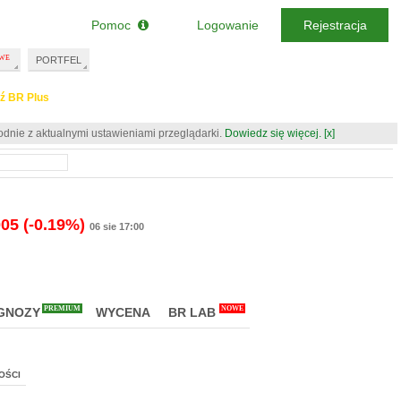
Pomoc
Logowanie
Rejestracja
PORTFEL
ź BR Plus
odnie z aktualnymi ustawieniami przeglądarki.
Dowiedz się więcej.
[x]
005
(-0.19%)
06 sie 17:00
PREMIUM
NOWE
GNOZY
WYCENA
BR LAB
OŚCI