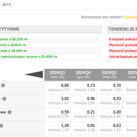
k/k
Biznesradar bez reklam?
Sprawd
ZYTYWNE
TENDENCJE 
zrost o 20.21% r/r
II stopień pokryc
ost o 20.81% r/r
Płynność gotówk
rost o 19.16% r/r
Płynność podwyż
należnościami: wzrost o 51.45% r/r
Udział kapitału 
2024/Q3
2024/Q4
2025/Q1
2025
(wrz 24)
(gru 24)
(mar 25)
(cze 
0,80
0,73
0,70
~branża
1,73
~branża
1,69
~branża
1,59
~bran
a
1,02
0,96
0,93
~branża
1,83
~branża
1,69
~branża
1,61
~bran
owa
0,59
0,21
0,20
~branża
0,59
~branża
0,45
~branża
0,49
~bran
1,20
0,81
0,63
~branża
1,20
~branża
1,06
~branża
1,10
~bran