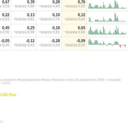
0,67
0,39
0,28
0,76
ża
3,53
~branża
4,88
~branża
4,83
~branża
5,05
0,22
0,13
0,10
0,12
ża
0,63
~branża
0,82
~branża
0,74
~branża
0,64
0,45
0,25
0,18
0,65
ża
0,50
~branża
0,69
~branża
0,81
~branża
0,88
-0,05
-0,12
-0,28
-0,09
ża
0,40
~branża
0,49
~branża
0,43
~branża
0,50
niu przepisów Rozporządzenia Ministra Finansów z dnia 19 października 2005 r. w sprawie
. 1715).
ź BR Plus
...