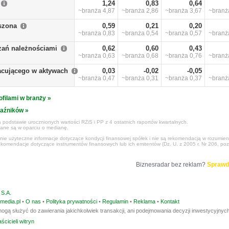
1,24
0,83
0,64
~branża
4,87
~branża
2,86
~branża
3,67
~bran
szona
0,59
0,21
0,20
~branża
0,83
~branża
0,54
~branża
0,57
~bran
zań należnościami
0,62
0,60
0,43
~branża
0,63
~branża
0,68
~branża
0,76
~bran
racującego w aktywach
0,03
-0,02
-0,05
~branża
0,47
~branża
0,31
~branża
0,37
~bran
ofilami w branży »
kaźników »
 podstawie urocznionych wartości RZiS i PP z 4 ostatnich raportów kwartalnych.
czane są w oparciu o medianę.
ynie użyteczne informacje dotyczące kondycji finansowej spółek i nie są rekomendacją w rozumie
ekomendacje dotyczące instrumentów finansowych lub ich emitentów (Dz. U. z 2005 r. Nr 206, poz
Biznesradar bez reklam?
Sprawd
S.A.
media.pl
•
O nas
•
Polityka prywatności
•
Regulamin
•
Reklama
•
Kontakt
ogą służyć do zawierania jakichkolwiek transakcji, ani podejmowania decyzji inwestycyjnych
ścicieli witryn