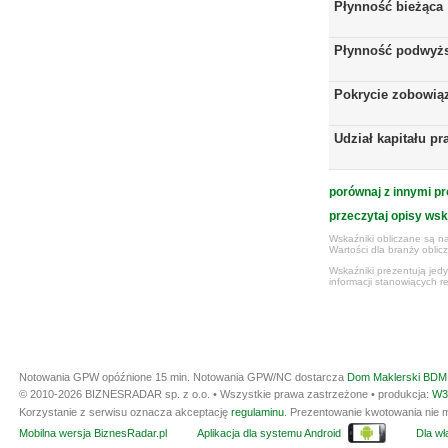
Płynność bieżąca
Płynność podwyż
Pokrycie zobowią
Udział kapitału p
porównaj z innymi pr
przeczytaj opisy ws
Wskaźniki obliczane są na
Wartości dla branży obli
Wskaźniki prezentują jed
informacji stanowiących r
Notowania GPW opóźnione 15 min.
Notowania GPW/NC dostarcza
Dom Maklerski BDM 
© 2010-2026 BIZNESRADAR sp. z o.o. • Wszystkie prawa zastrzeżone • produkcja:
W3
Korzystanie z serwisu oznacza akceptację
regulaminu
. Prezentowanie kwotowania nie m
Mobilna wersja BiznesRadar.pl
Aplikacja dla systemu Android
Dla wła