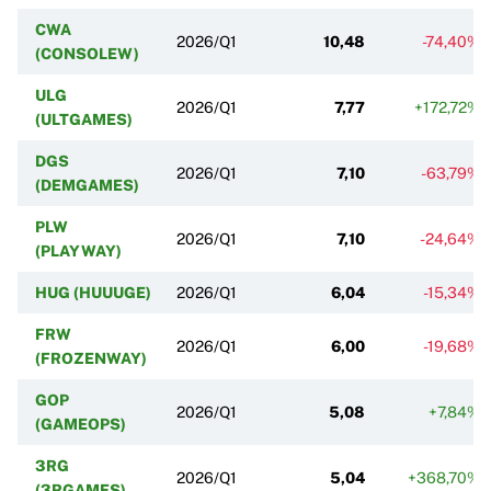
CWA
2026/Q1
10,48
-74,40%
(CONSOLEW)
ULG
2026/Q1
7,77
+172,72%
(ULTGAMES)
DGS
2026/Q1
7,10
-63,79%
(DEMGAMES)
PLW
2026/Q1
7,10
-24,64%
(PLAYWAY)
HUG (HUUUGE)
2026/Q1
6,04
-15,34%
FRW
2026/Q1
6,00
-19,68%
(FROZENWAY)
GOP
2026/Q1
5,08
+7,84%
(GAMEOPS)
3RG
2026/Q1
5,04
+368,70%
(3RGAMES)