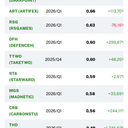
(DARKPOINT)
ART (ARTIFEX)
2026/Q1
0,66
+113,70%
RSG
2026/Q1
0,63
-76,16%
(RSGAMES)
DFH
2026/Q1
0,60
+299,87%
(DEFENCEH)
TTWO
2025/Q4
0,60
+48,25%
(TAKETWO)
STA
2026/Q1
0,59
+2,97%
(STARWARD)
MGS
2026/Q1
0,58
+33,69%
(MADNETIC)
CRB
2026/Q1
0,56
+244,11%
(CARBONSTU)
THD
2026/Q1
0,49
+1 746,62%