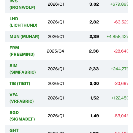
IWS
2026/Q1
3,02
+679,89%
(IRONWOLF)
LHD
2026/Q1
2,82
-63,52%
(LICHTHUND)
MUN (MUNAR)
2026/Q1
2,39
+4 858,42%
FRM
2025/Q4
2,38
-28,64%
(FREEMIND)
SIM
2026/Q1
2,33
+244,27%
(SIMFABRIC)
11B (11BIT)
2026/Q1
2,00
-20,69%
VFA
2026/Q1
1,52
+122,45%
(VRFABRIC)
SGD
2026/Q1
1,49
-83,04%
(SIGMADEF)
GHT