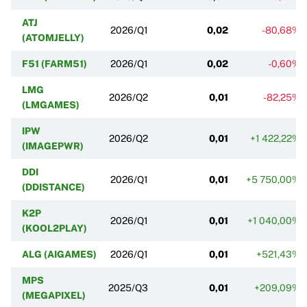
ATJ
2026/Q1
0,02
-80,68%
(ATOMJELLY)
F51 (FARM51)
2026/Q1
0,02
-0,60%
LMG
2026/Q2
0,01
-82,25%
(LMGAMES)
IPW
2026/Q2
0,01
+1 422,22%
(IMAGEPWR)
DDI
2026/Q1
0,01
+5 750,00%
(DDISTANCE)
K2P
2026/Q1
0,01
+1 040,00%
(KOOL2PLAY)
ALG (AIGAMES)
2026/Q1
0,01
+521,43%
MPS
2025/Q3
0,01
+209,09%
(MEGAPIXEL)