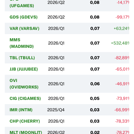
2026/Q2
0,08
-14,17%
(UFGAMES)
GDS (GDEVS)
2026/Q2
0,08
-99,17%
VAR (VARSAV)
2026/Q1
0,07
+63,24%
MMS
2026/Q1
0,07
+532,48%
(MADMIND)
TBL (TBULL)
2026/Q1
0,07
-82,89%
JJB (JUJUBEE)
2026/Q1
0,07
-65,01%
OVI
2026/Q1
0,06
-46,91%
(OVIDWORKS)
CIG (CIGAMES)
2026/Q1
0,05
-73,91%
IMR (INTM)
2025/Q4
0,03
-66,99%
CHP (CHERRY)
2026/Q1
0,03
-78,33%
MLT (MOONLIT)
2026/Q2
0,02
-78,27%