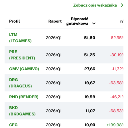
Zobacz opis wskaźnika
Płynność
Profil
Raport
r/r
gotówkowa
LTM
2026/Q1
51,80
-62,35%
(LTGAMES)
PRE
2026/Q1
51,25
-30,19%
(PRESIDENT)
GMV (GAMIVO)
2026/Q1
27,66
-11,32%
DRG
2026/Q1
19,67
-63,58%
(DRAGEUS)
RND (RENDER)
2026/Q1
19,59
-46,21%
BKD
2026/Q1
11,07
-68,53%
(BKDGAMES)
CFG
2026/Q1
10,90
+199,98%