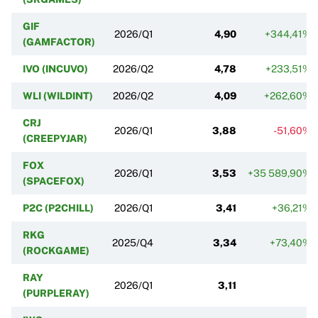
GIF
2026/Q1
4,90
+344,41%
(GAMFACTOR)
IVO (INCUVO)
2026/Q2
4,78
+233,51%
WLI (WILDINT)
2026/Q2
4,09
+262,60%
CRJ
2026/Q1
3,88
-51,60%
(CREEPYJAR)
FOX
2026/Q1
3,53
+35 589,90%
(SPACEFOX)
P2C (P2CHILL)
2026/Q1
3,41
+36,21%
RKG
2025/Q4
3,34
+73,40%
(ROCKGAME)
RAY
2026/Q1
3,11
(PURPLERAY)