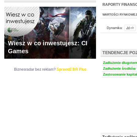
WYCENA
BR 
RAPORTY FINANS
WARTOŚCI RYNKOWE
Dynamika:
r/r
Wiesz w co inwestujesz: CI
Games
TENDENCJE PO
Zadłużenie długoter
Zadłużenie środków t
Biznesradar bez reklam?
Sprawdź BR Plus
Zastosowanie kapitał