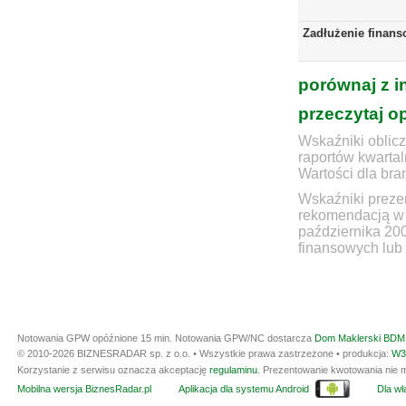
Zadłużenie finans
porównaj z i
przeczytaj o
Wskaźniki oblicz
raportów kwartal
Wartości dla bra
Wskaźniki prezen
rekomendacją w 
października 20
finansowych lub 
Notowania GPW opóźnione 15 min.
Notowania GPW/NC dostarcza
Dom Maklerski BDM 
© 2010-2026 BIZNESRADAR sp. z o.o. • Wszystkie prawa zastrzeżone • produkcja:
W3
Korzystanie z serwisu oznacza akceptację
regulaminu
. Prezentowanie kwotowania nie m
Mobilna wersja BiznesRadar.pl
Aplikacja dla systemu Android
Dla wła