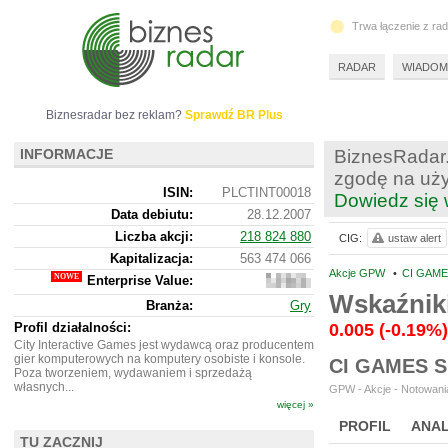
Trwa łączenie z ra
RADAR
WIADOM
Biznesradar bez reklam?
Sprawdź BR Plus
INFORMACJE
BiznesRadar.
zgodę na uży
ISIN:
PLCTINT00018
Dowiedz się 
Data debiutu:
28.12.2007
Liczba akcji:
218 824 880
CIG:
ustaw alert
Kapitalizacja:
563 474 066
Akcje GPW
•
CI GAME
Enterprise Value:
613
194
Wskaźnik
Branża:
Gry
066
Profil działalności:
0.005
(-0.19%)
City Interactive Games jest wydawcą oraz producentem
gier komputerowych na komputery osobiste i konsole.
CI GAMES 
Poza tworzeniem, wydawaniem i sprzedażą
własnych...
GPW - Akcje - Notowania
więcej »
PROFIL
ANAL
TU ZACZNIJ