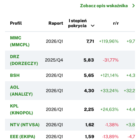
Zobacz opis wskaźnika
I stopień
Profil
Raport
r/r
k/
pokrycia
MMC
2026/Q1
7,71
+119,96%
+9,74
(MMCPL)
DRZ
2025/Q4
5,83
-31,77%
(DORZECZY)
BSH
2026/Q1
5,65
+121,14%
+4,37
AOL
2026/Q1
4,30
+33,24%
+32,28
(ANALIZY)
KPL
2026/Q1
2,25
+24,63%
+4,42
(KINOPOL)
NTV (NTVSA)
2026/Q1
1,62
-1,38%
+3,85
EEE (EKIPA)
2026/Q1
1,59
-13,89%
-4,70