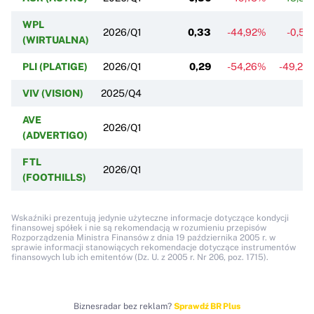
WPL
2026/Q1
0,33
-44,92%
-0,51
(WIRTUALNA)
PLI (PLATIGE)
2026/Q1
0,29
-54,26%
-49,28
VIV (VISION)
2025/Q4
AVE
2026/Q1
(ADVERTIGO)
FTL
2026/Q1
(FOOTHILLS)
Wskaźniki prezentują jedynie użyteczne informacje dotyczące kondycji
finansowej spółek i nie są rekomendacją w rozumieniu przepisów
Rozporządzenia Ministra Finansów z dnia 19 października 2005 r. w
sprawie informacji stanowiących rekomendacje dotyczące instrumentów
finansowych lub ich emitentów (Dz. U. z 2005 r. Nr 206, poz. 1715).
Biznesradar bez reklam?
Sprawdź BR Plus