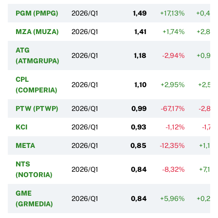
PGM (PMPG)
2026/Q1
1,49
+17,13%
+0,46
MZA (MUZA)
2026/Q1
1,41
+1,74%
+2,83
ATG
2026/Q1
1,18
-2,94%
+0,92
(ATMGRUPA)
CPL
2026/Q1
1,10
+2,95%
+2,51
(COMPERIA)
PTW (PTWP)
2026/Q1
0,99
-67,17%
-2,82
KCI
2026/Q1
0,93
-1,12%
-1,71
META
2026/Q1
0,85
-12,35%
+1,10
NTS
2026/Q1
0,84
-8,32%
+7,16
(NOTORIA)
GME
2026/Q1
0,84
+5,96%
+0,23
(GRMEDIA)