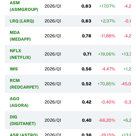
ASM
2026/Q1
0,83
+17,07%
-4,25
(ASMGROUP)
LRQ (LARQ)
2026/Q1
0,83
+2,37%
-0,16
MDA
2026/Q1
0,78
-11,88%
-4,23
(MEDAPP)
NFLX
2026/Q1
0,71
+19,06%
+13,31
(NETFLIX)
IMS
2026/Q1
0,56
-4,47%
+1,25
RCM
2026/Q1
0,52
+70,85%
-45,03
(REDCARPET)
AGO
2026/Q1
0,42
-0,40%
-0,33
(AGORA)
DIG
2026/Q1
0,40
-66,20%
+6,27
(DIGITANET)
ASR (ASTRO)
2026/Q1
0,36
-19,15%
+13,81