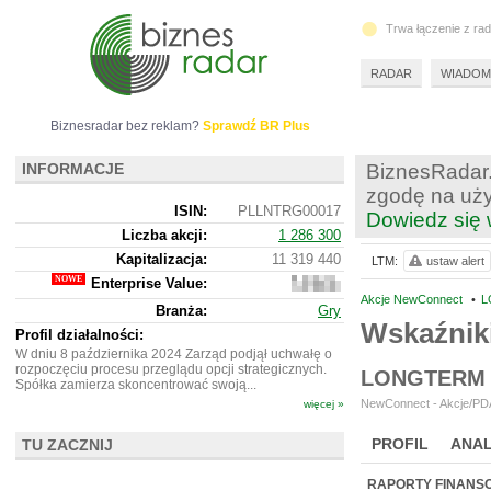
Trwa łączenie z ra
RADAR
WIADOM
Biznesradar bez reklam?
Sprawdź BR Plus
INFORMACJE
BiznesRadar.
zgodę na uży
ISIN:
PLLNTRG00017
Dowiedz się 
Liczba akcji:
1 286 300
Kapitalizacja:
11 319 440
LTM:
ustaw alert
Enterprise Value:
10
801
Akcje NewConnect
•
L
Branża:
Gry
440
Wskaźnik
Profil działalności:
W dniu 8 października 2024 Zarząd podjął uchwałę o
rozpoczęciu procesu przeglądu opcji strategicznych.
LONGTERM 
Spółka zamierza skoncentrować swoją...
NewConnect - Akcje/PDA
więcej »
PROFIL
ANAL
TU ZACZNIJ
NOWE
BR LAB
RAPORTY FINANS