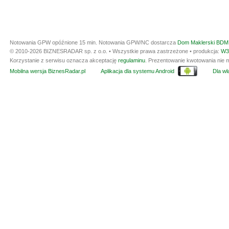
Notowania GPW opóźnione 15 min.
Notowania GPW/NC dostarcza
Dom Maklerski BDM 
© 2010-2026 BIZNESRADAR sp. z o.o. • Wszystkie prawa zastrzeżone • produkcja:
W3
Korzystanie z serwisu oznacza akceptację
regulaminu
. Prezentowanie kwotowania nie m
Mobilna wersja BiznesRadar.pl
Aplikacja dla systemu Android
Dla wła