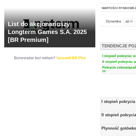
WARTOŚCI RYNKOWE
Dynamika:
r/r
List do akcjonariuszy
Longterm Games S.A. 2025
[BR Premium]
TENDENCJE PO
I stopień pokrycia: w
Biznesradar bez reklam?
Sprawdź BR Plus
II stopień pokrycia: 
Pokrycie zobowiązań
r/r
I stopień pokrycia
II stopień pokryci
Płynność gotówk