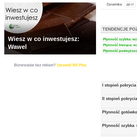
Dynamika:
r/r
TENDENCJE PO
Wiesz w co inwestujesz:
Płynność szybka: wzr
Płynność bieżąca: wz
Wawel
Płynność podwyższon
Biznesradar bez reklam?
Sprawdź BR Plus
I stopień pokrycia
II stopień pokryci
Płynność gotówk
Płynność szybka