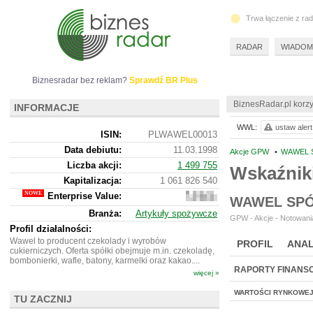
Trwa łączenie z ra
RADAR
WIADOM
Biznesradar bez reklam?
Sprawdź BR Plus
BiznesRadar.pl korzy
INFORMACJE
WWL:
ustaw alert
ISIN:
PLWAWEL00013
Data debiutu:
11.03.1998
Akcje GPW
•
WAWEL 
Liczba akcji:
1 499 755
Wskaźnik
Kapitalizacja:
1 061 826 540
Enterprise Value:
868
WAWEL SPÓ
521
Branża:
Artykuły spożywcze
540
GPW - Akcje - Notowania
Profil działalności:
Wawel to producent czekolady i wyrobów
PROFIL
ANAL
cukierniczych. Oferta spółki obejmuje m.in. czekoladę,
bombonierki, wafle, batony, karmelki oraz kakao....
RAPORTY FINANS
więcej »
WARTOŚCI RYNKOWE
TU ZACZNIJ