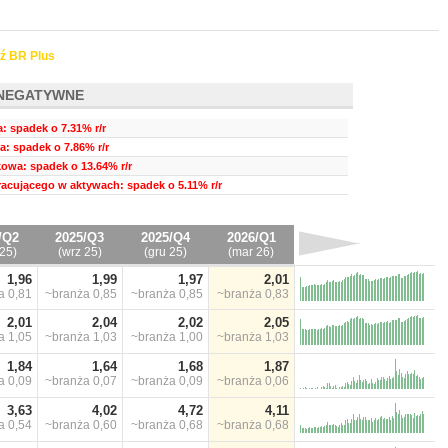
ź BR Plus
NEGATYWNE
a: spadek o 7.31% r/r
ia: spadek o 7.86% r/r
owa: spadek o 13.64% r/r
pracującego w aktywach: spadek o 5.11% r/r
/Q2
2025/Q3
2025/Q4
2026/Q1
25)
(wrz 25)
(gru 25)
(mar 26)
1,96
1,99
1,97
2,01
ża
0,81
~branża
0,85
~branża
0,85
~branża
0,83
2,01
2,04
2,02
2,05
ża
1,05
~branża
1,03
~branża
1,00
~branża
1,03
1,84
1,64
1,68
1,87
ża
0,09
~branża
0,07
~branża
0,09
~branża
0,06
3,63
4,02
4,72
4,11
ża
0,54
~branża
0,60
~branża
0,68
~branża
0,68