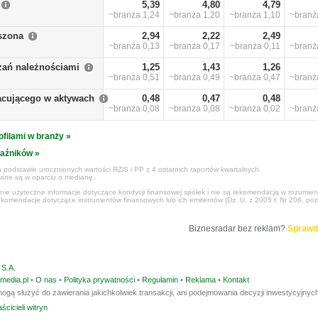
5,39
4,80
4,79
~branża
1,24
~branża
1,20
~branża
1,10
~bran
szona
2,94
2,22
2,49
~branża
0,13
~branża
0,17
~branża
0,11
~bran
zań należnościami
1,25
1,43
1,26
~branża
0,51
~branża
0,49
~branża
0,47
~bran
racującego w aktywach
0,48
0,47
0,48
~branża
0,08
~branża
0,08
~branża
0,02
~bran
ofilami w branży »
kaźników »
 podstawie urocznionych wartości RZiS i PP z 4 ostatnich raportów kwartalnych.
czane są w oparciu o medianę.
ynie użyteczne informacje dotyczące kondycji finansowej spółek i nie są rekomendacją w rozumie
ekomendacje dotyczące instrumentów finansowych lub ich emitentów (Dz. U. z 2005 r. Nr 206, poz
Biznesradar bez reklam?
Sprawd
S.A.
media.pl
•
O nas
•
Polityka prywatności
•
Regulamin
•
Reklama
•
Kontakt
ogą służyć do zawierania jakichkolwiek transakcji, ani podejmowania decyzji inwestycyjnych
ścicieli witryn