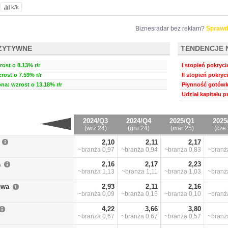
k/k
Biznesradar bez reklam?
Sprawd
ZYTYWNE
TENDENCJE 
ost o 8.13% r/r
I stopień pokryci
rost o 7.59% r/r
II stopień pokryc
a: wzrost o 13.18% r/r
Płynność gotówk
Udział kapitału 
2024/Q3
2024/Q4
2025/Q1
2025
(wrz 24)
(gru 24)
(mar 25)
(cze 
2,10
2,11
2,17
~branża
0,97
~branża
0,94
~branża
0,83
~bran
a
2,16
2,17
2,23
~branża
1,13
~branża
1,11
~branża
1,03
~bran
owa
2,93
2,11
2,16
~branża
0,09
~branża
0,15
~branża
0,10
~bran
4,22
3,66
3,80
~branża
0,67
~branża
0,67
~branża
0,57
~bran