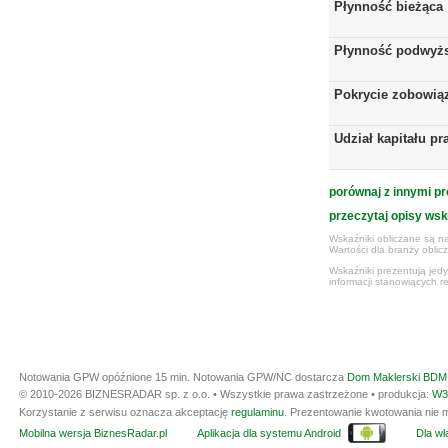
Płynność bieżąca
Płynność podwyż
Pokrycie zobowią
Udział kapitału p
porównaj z innymi pr
przeczytaj opisy ws
Wskaźniki obliczane są na
Wartości dla branży obli
Wskaźniki prezentują jed
informacji stanowiących r
Notowania GPW opóźnione 15 min.
Notowania GPW/NC dostarcza
Dom Maklerski BDM 
© 2010-2026 BIZNESRADAR sp. z o.o. • Wszystkie prawa zastrzeżone • produkcja:
W3
Korzystanie z serwisu oznacza akceptację
regulaminu
. Prezentowanie kwotowania nie m
Mobilna wersja BiznesRadar.pl
Aplikacja dla systemu Android
Dla wła