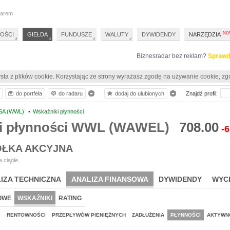
darem
OŚCI
GIEŁDA
FUNDUSZE
WALUTY
DYWIDENDY
NARZĘDZIA
Biznesradar bez reklam?
Sprawd
sta z plików cookie. Korzystając ze strony wyrażasz zgodę na używanie cookie, zg
do portfela
do radaru
dodaj do ulubionych
Znajdź profil:
SA (WWL)
•
Wskaźniki płynności
i płynności WWL (WAWEL)
708.00
-6
ŁKA AKCYJNA
 ciągłe
IZA TECHNICZNA
ANALIZA FINANSOWA
DYWIDENDY
WYC
OWE
WSKAŹNIKI
RATING
J
RENTOWNOŚCI
PRZEPŁYWÓW PIENIĘŻNYCH
ZADŁUŻENIA
PŁYNNOŚCI
AKTYWN