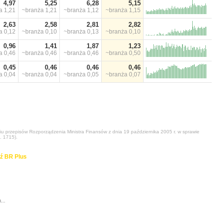
4,97
5,25
6,28
5,15
ża
1,21
~branża
1,21
~branża
1,12
~branża
1,15
2,63
2,58
2,81
2,82
ża
0,12
~branża
0,10
~branża
0,13
~branża
0,10
0,96
1,41
1,87
1,23
ża
0,46
~branża
0,46
~branża
0,46
~branża
0,50
0,45
0,46
0,46
0,46
ża
0,04
~branża
0,04
~branża
0,05
~branża
0,07
niu przepisów Rozporządzenia Ministra Finansów z dnia 19 października 2005 r. w sprawie
. 1715).
ź BR Plus
...