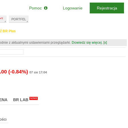
Pomoc
Logowanie
Rejestracja
PORTFEL
ź BR Plus
odnie z aktualnymi ustawieniami przeglądarki.
Dowiedz się więcej.
[x]
.00
(-0.84%)
07 sie 17:04
NOWE
ENA
BR LAB
OŚCI