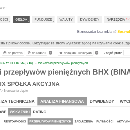
darem
OŚCI
GIEŁDA
FUNDUSZE
WALUTY
DYWIDENDY
NARZĘDZIA
Biznesradar bez reklam?
Sprawd
sta z plików cookie. Korzystając ze strony wyrażasz zgodę na używanie cookie, zg
do portfela
do radaru
dodaj do ulubionych
Znajdź profil:
INARY HELIX SA (BHX)
•
Wskaźniki przepływów pieniężnych
i przepływów pieniężnych BHX (BIN
LIX SPÓŁKA AKCYJNA
 - Notowania ciągłe
IZA TECHNICZNA
ANALIZA FINANSOWA
DYWIDENDY
WYC
OWE
WSKAŹNIKI
RATING
J
RENTOWNOŚCI
PRZEPŁYWÓW PIENIĘŻNYCH
ZADŁUŻENIA
PŁYNNOŚCI
AKTYWN