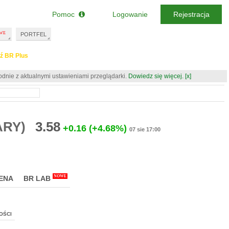
Pomoc
Logowanie
Rejestracja
PORTFEL
ź BR Plus
odnie z aktualnymi ustawieniami przeglądarki.
Dowiedz się więcej.
[x]
ARY)
3.58
+0.16
(+4.68%)
07 sie 17:00
NOWE
ENA
BR LAB
OŚCI