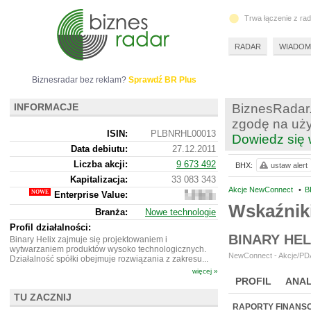
Trwa łączenie z ra
RADAR
WIADOM
Biznesradar bez reklam?
Sprawdź BR Plus
INFORMACJE
BiznesRadar.
zgodę na uży
ISIN:
PLBNRHL00013
Dowiedz się 
Data debiutu:
27.12.2011
Liczba akcji:
9 673 492
BHX:
ustaw alert
Kapitalizacja:
33 083 343
Akcje NewConnect
•
B
Enterprise Value:
32
166
Wskaźnik
Branża:
Nowe technologie
343
Profil działalności:
BINARY HE
Binary Helix zajmuje się projektowaniem i
wytwarzaniem produktów wysoko technologicznych.
NewConnect - Akcje/PDA
Działalność spółki obejmuje rozwiązania z zakresu...
więcej »
PROFIL
ANAL
TU ZACZNIJ
NOWE
BR LAB
RAPORTY FINANS