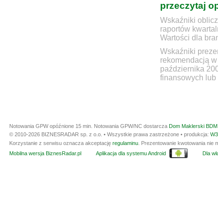
przeczytaj o
Wskaźniki oblicz
raportów kwartal
Wartości dla bra
Wskaźniki prezen
rekomendacją w 
października 20
finansowych lub 
Notowania GPW opóźnione 15 min.
Notowania GPW/NC dostarcza
Dom Maklerski BDM 
© 2010-2026 BIZNESRADAR sp. z o.o. • Wszystkie prawa zastrzeżone • produkcja:
W3
Korzystanie z serwisu oznacza akceptację
regulaminu
. Prezentowanie kwotowania nie m
Mobilna wersja BiznesRadar.pl
Aplikacja dla systemu Android
Dla wła