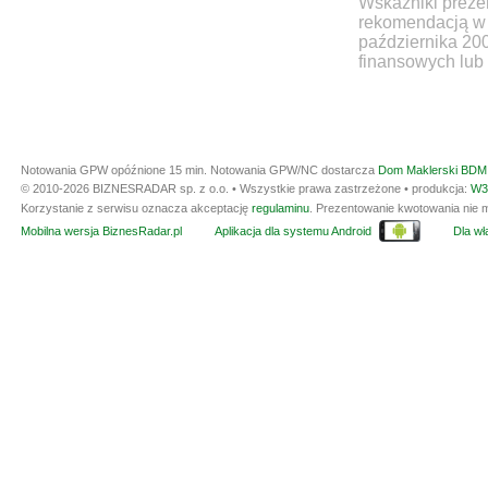
Wskaźniki prezen
rekomendacją w 
października 20
finansowych lub 
Notowania GPW opóźnione 15 min.
Notowania GPW/NC dostarcza
Dom Maklerski BDM 
© 2010-2026 BIZNESRADAR sp. z o.o. • Wszystkie prawa zastrzeżone • produkcja:
W3
Korzystanie z serwisu oznacza akceptację
regulaminu
. Prezentowanie kwotowania nie m
Mobilna wersja BiznesRadar.pl
Aplikacja dla systemu Android
Dla wła