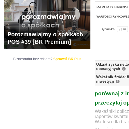
WYCENA
BR 
RAPORTY FINANS
WARTOŚCI RYNKOWE
Dynamika:
r/r
Porozmawiajmy o spółkach
POS #39 [BR Premium]
Biznesradar bez reklam?
Sprawdź BR Plus
Udział zysku nett
operacyjnych
Wskaźnik źródeł 
inwestycji
porównaj z i
przeczytaj o
Wskaźniki oblicz
raportów kwartal
Wartości dla bra