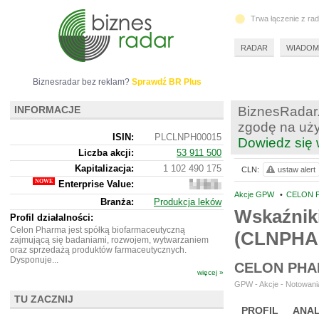
Trwa łączenie z ra
RADAR
WIADOM
Biznesradar bez reklam?
Sprawdź BR Plus
INFORMACJE
BiznesRadar.
zgodę na uży
ISIN:
PLCLNPH00015
Dowiedz się 
Liczba akcji:
53 911 500
Kapitalizacja:
1 102 490 175
CLN:
ustaw alert
Enterprise Value:
1
147
Akcje GPW
•
CELON P
Branża:
Produkcja leków
821
Wskaźnik
175
Profil działalności:
Celon Pharma jest spółką biofarmaceutyczną
(CLNPHA
zajmującą się badaniami, rozwojem, wytwarzaniem
oraz sprzedażą produktów farmaceutycznych.
Dysponuje...
CELON PHA
więcej »
GPW - Akcje - Notowania
TU ZACZNIJ
PROFIL
ANAL