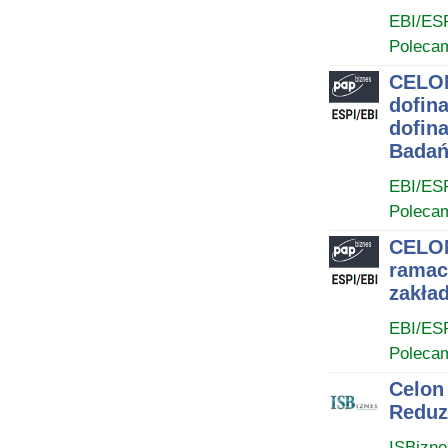
EBI/ES
Poleca
CELON
dofin
dofin
Badań
EBI/ES
Poleca
CELON
ramac
zakła
EBI/ES
Poleca
Celon
Reduz
ISBizne