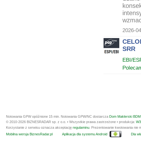
konsek
inten
wzmacn
2026-04
CELON
SRR
EBI/ES
Poleca
Notowania GPW opóźnione 15 min.
Notowania GPW/NC dostarcza
Dom Maklerski BDM 
© 2010-2026 BIZNESRADAR sp. z o.o. • Wszystkie prawa zastrzeżone • produkcja:
W3
Korzystanie z serwisu oznacza akceptację
regulaminu
. Prezentowanie kwotowania nie m
Mobilna wersja BiznesRadar.pl
Aplikacja dla systemu Android
Dla wła