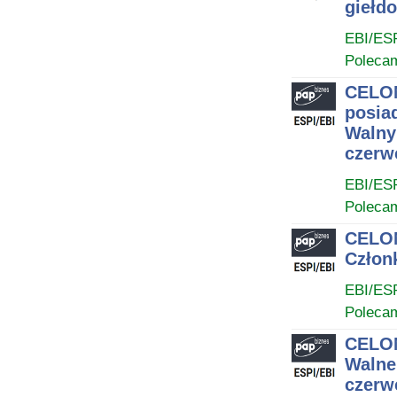
giełd
EBI/ES
Poleca
CELON
posia
Walny
czerwc
EBI/ES
Poleca
CELON
Człon
EBI/ES
Poleca
CELON
Walne
czerwc