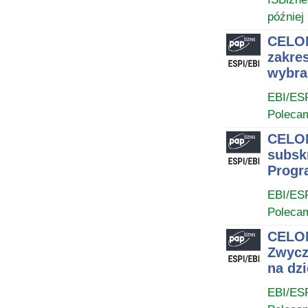
później
CELON
zakre
wybra
EBI/ES
Poleca
CELON
subsk
Progr
EBI/ES
Poleca
CELON
Zwycz
na dzi
EBI/ES