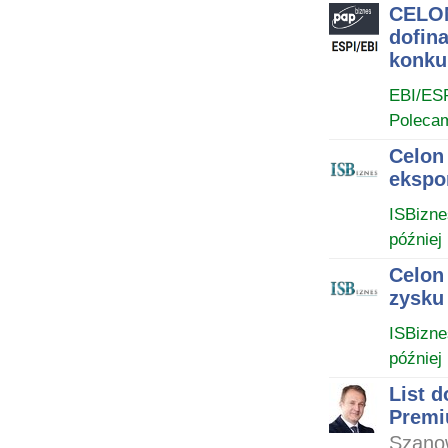
CELON
dofin
konku
EBI/ES
Poleca
Celon
ekspor
ISBizne
później
Celon 
zysku
ISBizne
później
List 
Premi
Szano