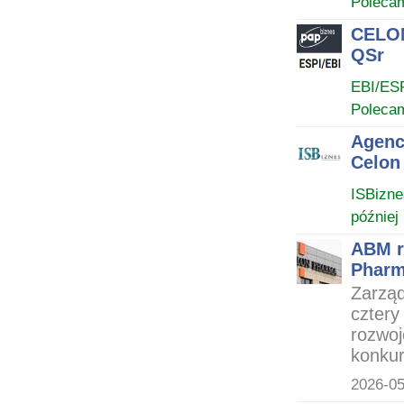
Poleca
CELON
QSr
EBI/ES
Poleca
Agenc
Celon
ISBizne
później
ABM r
Phar
Zarzą
cztery
rozwo
konkur
2026-05