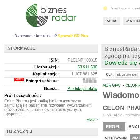
Trwa łączenie z ra
RADAR
WIADOM
Biznesradar bez reklam?
Sprawdź BR Plus
INFORMACJE
BiznesRadar.
zgodę na uży
ISIN:
PLCLNPH00015
Dowiedz się 
Liczba akcji:
53 911 500
Kapitalizacja:
1 107 881 325
CLN:
ustaw alert
Enterprise Value:
1
153
Akcje GPW
•
CELON P
Branża:
Produkcja leków
212
Wiadomo
325
Profil działalności:
Celon Pharma jest spółką biofarmaceutyczną
zajmującą się badaniami, rozwojem, wytwarzaniem
CELON PHA
oraz sprzedażą produktów farmaceutycznych.
Dysponuje...
GPW - Akcje - Notowania
więcej »
PROFIL
ANAL
TU ZACZNIJ
WYCENA
BR 
NOTOWANIA
WIA