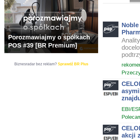
ARCHIWUM NOTO
Noble
Pharm
Porozmawiajmy o spółkach
Analit
POS #39 [BR Premium]
docelo
podtrz
rekome
Biznesradar bez reklam?
Sprawdź BR Plus
Przeczy
CELON
asymil
znajd
EBI/ES
Poleca
CELON
akcji 