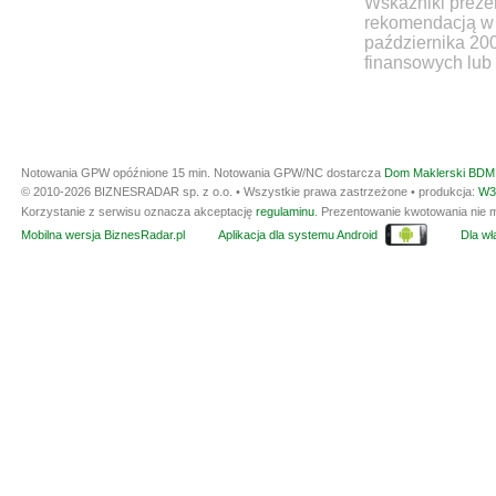
Wskaźniki prezen
rekomendacją w 
października 20
finansowych lub 
Notowania GPW opóźnione 15 min.
Notowania GPW/NC dostarcza
Dom Maklerski BDM 
© 2010-2026 BIZNESRADAR sp. z o.o. • Wszystkie prawa zastrzeżone • produkcja:
W3
Korzystanie z serwisu oznacza akceptację
regulaminu
. Prezentowanie kwotowania nie m
Mobilna wersja BiznesRadar.pl
Aplikacja dla systemu Android
Dla wła