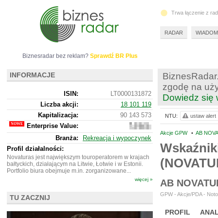
Trwa łączenie z ra
RADAR
WIADOM
Biznesradar bez reklam?
Sprawdź BR Plus
INFORMACJE
BiznesRadar.
zgodę na uży
ISIN:
LT0000131872
Dowiedz się 
Liczba akcji:
18 101 119
Kapitalizacja:
90 143 573
NTU:
ustaw alert
Enterprise Value:
138
522
Akcje GPW
•
AB NOVA
Branża:
Rekreacja i wypoczynek
381
Wskaźnik
Profil działalności:
Novaturas jest największym touroperatorem w krajach
(NOVATU
bałtyckich, działającym na Litwie, Łotwie i w Estonii.
Portfolio biura obejmuje m.in. zorganizowane...
więcej »
AB NOVATU
GPW - Akcje/PDA - Noto
TU ZACZNIJ
PROFIL
ANAL