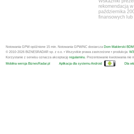
Wskaźniki prezen
rekomendacją w 
października 20
finansowych lub 
Notowania GPW opóźnione 15 min.
Notowania GPW/NC dostarcza
Dom Maklerski BDM 
© 2010-2026 BIZNESRADAR sp. z o.o. • Wszystkie prawa zastrzeżone • produkcja:
W3
Korzystanie z serwisu oznacza akceptację
regulaminu
. Prezentowanie kwotowania nie m
Mobilna wersja BiznesRadar.pl
Aplikacja dla systemu Android
Dla wła