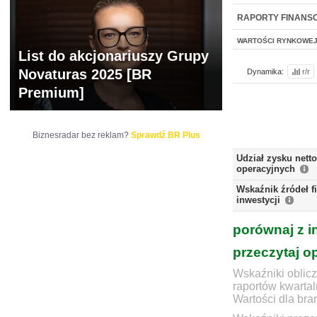
NOWE
BR LAB
RAPORTY FINANS
WARTOŚCI RYNKOWE
List do akcjonariuszy Grupy
Novaturas 2025 [BR
Dynamika:
r/r
Premium]
Biznesradar bez reklam?
Sprawdź BR Plus
Udział zysku nett
operacyjnych
Wskaźnik źródeł 
inwestycji
porównaj z i
przeczytaj o
Wskaźniki oblicz
raportów kwartal
Wartości dla bra