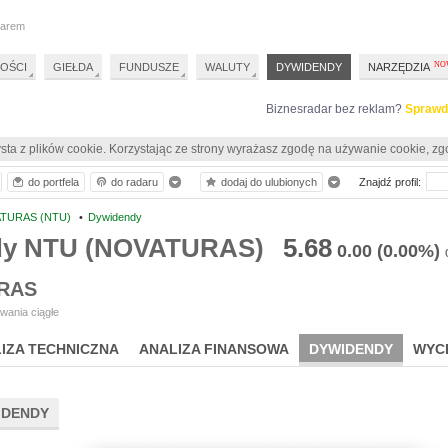
darem
OŚCI
GIEŁDA
FUNDUSZE
WALUTY
DYWIDENDY
NARZĘDZIA
Biznesradar bez reklam?
Sprawd
sta z plików cookie. Korzystając ze strony wyrażasz zgodę na używanie cookie, zg
do portfela
do radaru
dodaj do ulubionych
Znajdź profil:
TURAS (NTU)
•
Dywidendy
dy NTU (NOVATURAS)
5.68
0.00
(0.00%)
RAS
wania ciągłe
IZA TECHNICZNA
ANALIZA FINANSOWA
DYWIDENDY
WYC
IDENDY