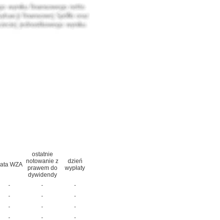
ostatnie
notowanie z
dzień
ata WZA
prawem do
wypłaty
dywidendy
-
-
-
-
-
-
-
-
-
-
-
-