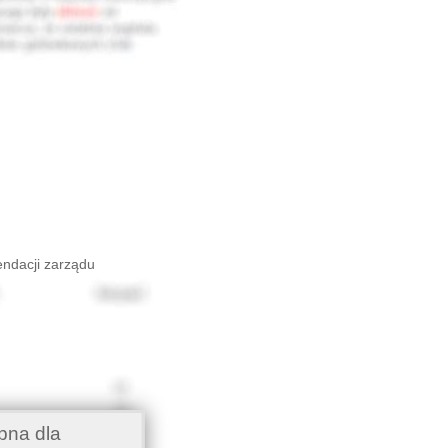
endacji zarządu
pna dla