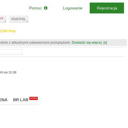
Pomoc
Logowanie
Rejestracja
PORTFEL
ź BR Plus
odnie z aktualnymi ustawieniami przeglądarki.
Dowiedz się więcej.
[x]
04 sie 11:38
NOWE
ENA
BR LAB