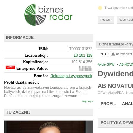
Trwa łączenie z ra
RADAR
WIADOM
INFORMACJE
BiznesRadar.pl korzy
ISIN:
LT0000131872
NTU:
ustaw alert
Liczba akcji:
18 101 119
Kapitalizacja:
102 814 356
Akcje GPW
•
AB NOVA
Enterprise Value:
151
Dywiden
193
Branża:
Rekreacja i wypoczynek
164
Profil działalności:
AB NOVATU
Novaturas jest największym touroperatorem w krajach
bałtyckich, działającym na Litwie, Łotwie i w Estonii.
GPW - Akcje/PDA - Noto
Portfolio biura obejmuje m.in. zorganizowane...
więcej »
PROFIL
ANAL
TU ZACZNIJ
POLITYKA DYW