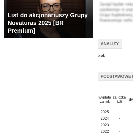
List do akcjonariuszy Grupy
Novaturas 2025 [BR
Premium]
ANALIZY
brak
PODSTAWOWE 
wypłata
zaliczka
dy
za rok
(zł)
2025
-
2024
-
2023
-
2022
-