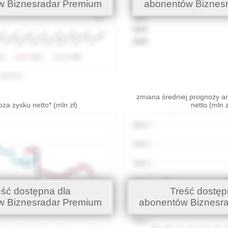
w Biznesradar Premium
abonentów Biznes
zmiana średniej prognozy an
za zysku netto* (mln zł)
netto (mln z
eść dostępna dla
Treść dostęp
w Biznesradar Premium
abonentów Biznesr