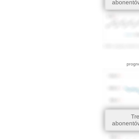
abonentó
progno
Tr
abonentó