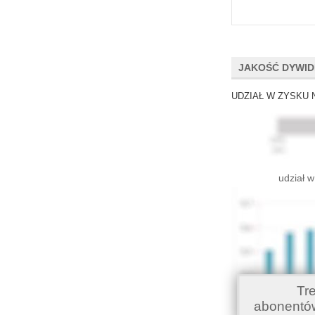
JAKOŚĆ DYWI
UDZIAŁ W ZYSKU 
udział w
Tr
abonentó