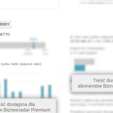
DENDY
NETTO
 zysku netto (payout ratio)
Treść do
abonentów Bizn
eść dostępna dla
w Biznesradar Premium