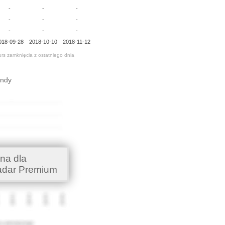
-
-
-
-
-
-
-
-
-
018-09-28
2018-10-10
2018-11-12
urs zamknięcia z ostatniego dnia
endy
na dla
adar Premium