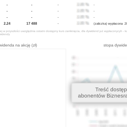
-
-
-
-
-
-
-
-
-
-
-
-
2.24
17 488
-
(zaliczka) wypłacona
2
j w przyszłości uwzględnia ostatni dostępny kurs zamknięcia, dla dywidend już wypłaconycyh - k
widendy
widenda na akcję (zł)
stopa dywid
Treść dostęp
abonentów Biznesr