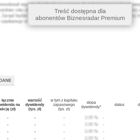
Treść dostępna dla
abonentów Biznesradar Premium
DANE
łącznie
wartość
w tym z kapitału
stopa
widenda na
dywidendy
zapasowego
status
d
dywidendy*
akcję (zł)
(tys. zł)
(tys. zł)
-
-
-
-
-
-
-
-
-
-
-
-
-
-
-
-