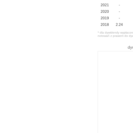
2021
-
2020
-
2019
-
2018
2.24
* dla dywidendy wypłacone
notowań z prawem do dy
dy