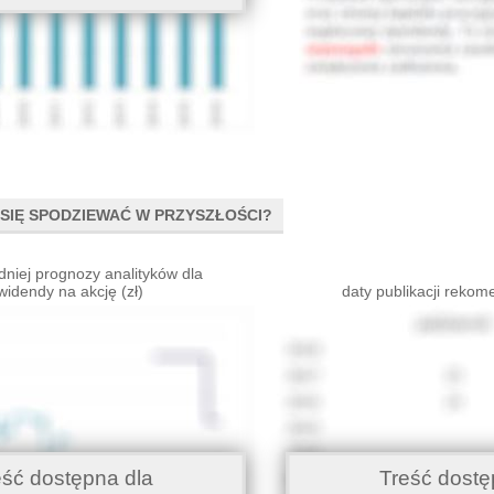
SIĘ SPODZIEWAĆ W PRZYSZŁOŚCI?
dniej prognozy analityków dla
widendy na akcję (zł)
daty publikacji rekom
eść dostępna dla
Treść dostę