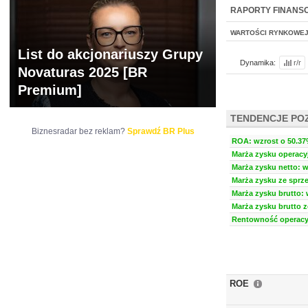
NOWE
BR LAB
RAPORTY FINANS
WARTOŚCI RYNKOWE
List do akcjonariuszy Grupy
Dynamika:
r/r
Novaturas 2025 [BR
Premium]
TENDENCJE PO
Biznesradar bez reklam?
Sprawdź BR Plus
ROA: wzrost o 50.37%
Marża zysku operacyj
Marża zysku netto: w
Marża zysku ze sprze
Marża zysku brutto: 
Marża zysku brutto z
Rentowność operacyj
ROE