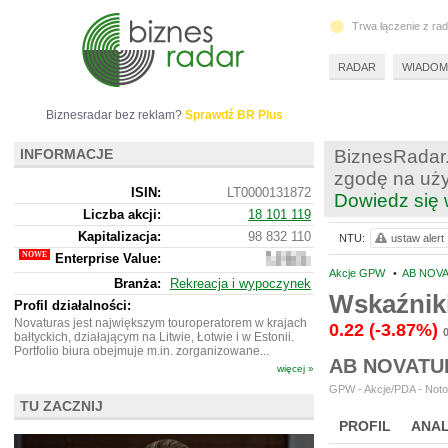
Trwa łączenie z ra
RADAR
WIADOM
Biznesradar bez reklam?
Sprawdź BR Plus
INFORMACJE
BiznesRadar.
zgodę na uży
ISIN:
LT0000131872
Dowiedz się 
Liczba akcji:
18 101 119
Kapitalizacja:
98 832 110
NTU:
ustaw alert
Enterprise Value:
147
210
Akcje GPW
•
AB NOVA
Branża:
Rekreacja i wypoczynek
918
Wskaźnik
Profil działalności:
Novaturas jest największym touroperatorem w krajach
0.22
(-3.87%)
bałtyckich, działającym na Litwie, Łotwie i w Estonii.
Portfolio biura obejmuje m.in. zorganizowane...
AB NOVATU
więcej »
GPW - Akcje/PDA - Noto
TU ZACZNIJ
PROFIL
ANAL