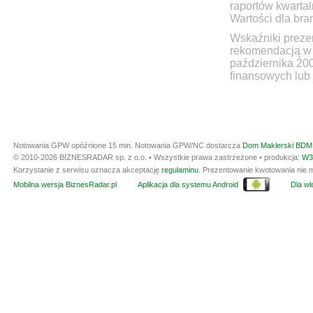
raportów kwartal
Wartości dla bra
Wskaźniki prezen
rekomendacją w 
października 20
finansowych lub 
Notowania GPW opóźnione 15 min.
Notowania GPW/NC dostarcza
Dom Maklerski BDM 
© 2010-2026 BIZNESRADAR sp. z o.o. • Wszystkie prawa zastrzeżone • produkcja:
W3
Korzystanie z serwisu oznacza akceptację
regulaminu
. Prezentowanie kwotowania nie m
Mobilna wersja BiznesRadar.pl
Aplikacja dla systemu Android
Dla wła