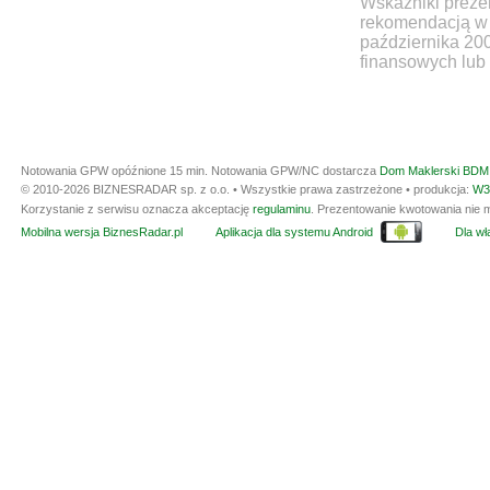
Wskaźniki prezen
rekomendacją w 
października 20
finansowych lub 
Notowania GPW opóźnione 15 min.
Notowania GPW/NC dostarcza
Dom Maklerski BDM 
© 2010-2026 BIZNESRADAR sp. z o.o. • Wszystkie prawa zastrzeżone • produkcja:
W3
Korzystanie z serwisu oznacza akceptację
regulaminu
. Prezentowanie kwotowania nie m
Mobilna wersja BiznesRadar.pl
Aplikacja dla systemu Android
Dla wła