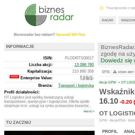
Trwa łączenie z ra
RADAR
WIADOM
Biznesradar bez reklam?
Sprawdź BR Plus
INFORMACJE
BiznesRadar.
zgodę na uży
ISIN:
PLODRTS00017
Dowiedz się 
Liczba akcji:
13 098 780
Kapitalizacja:
210 890 358
OTS:
ustaw alert
Enterprise Value:
654
611 358
Akcje GPW
•
OT LOGI
Branża:
Transport i logistyka
Wskaźnik
Profil działalności:
OT Logistics jest spółką świadczącą usługi
16.10
-0.20
transportowe, spedycyjne i logistyczne. Oferta spółki
obejmuje m.in. usługi na rynku przewozów towarów...
więcej »
OT LOGIST
GPW - Akcje/PDA - Noto
TU ZACZNIJ
PROFIL
ANAL