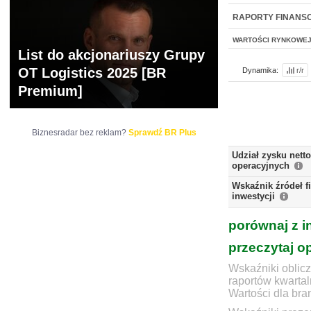
NOWE
BR LAB
RAPORTY FINANS
WARTOŚCI RYNKOWE
List do akcjonariuszy Grupy
OT Logistics 2025 [BR
Dynamika:
r/r
Premium]
Biznesradar bez reklam?
Sprawdź BR Plus
Udział zysku nett
operacyjnych
Wskaźnik źródeł 
inwestycji
porównaj z i
przeczytaj o
Wskaźniki oblicz
raportów kwartal
Wartości dla bra