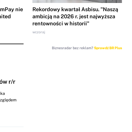
 mPay nie
Rekordowy kwartał Asbisu. "Naszą
mited
ambicją na 2026 r. jest najwyższa
rentowności w historii"
wczoraj
Biznesradar bez reklam?
Sprawdź BR Plus
ów r/r
łka
 względem