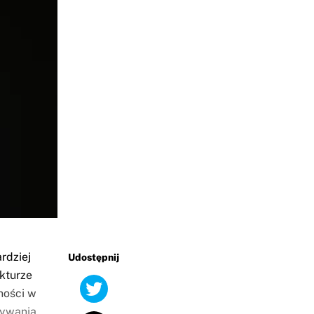
rdziej
Udostępnij
kturze
ności w
wywania