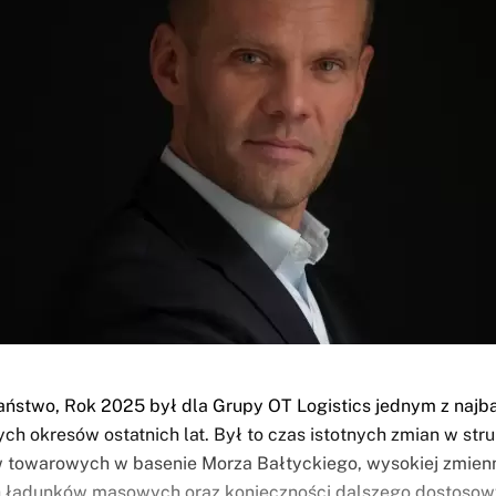
ństwo, Rok 2025 był dla Grupy OT Logistics jednym z najba
h okresów ostatnich lat. Był to czas istotnych zmian w stru
 towarowych w basenie Morza Bałtyckiego, wysokiej zmien
 ładunków masowych oraz konieczności dalszego dostoso