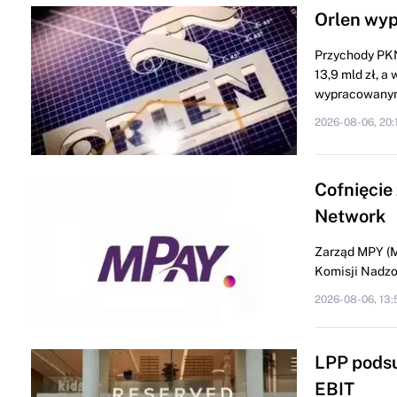
Orlen wyp
Przychody PKN
13,9 mld zł, a
wypracowanym
2026-08-06, 20:
Cofnięcie
Network
Zarząd MPY (M
Komisji Nadzor
2026-08-06, 13:
LPP podsu
EBIT