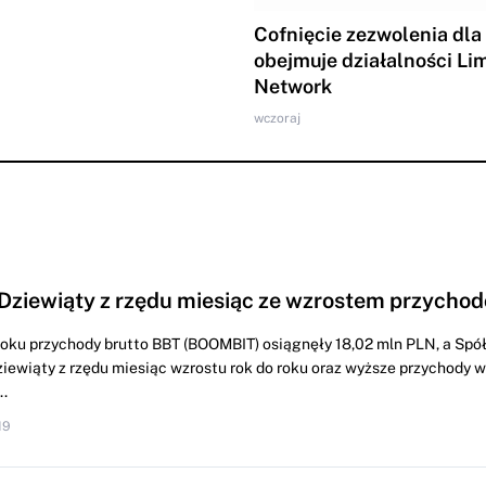
Cofnięcie zezwolenia dla
obejmuje działalności Li
Network
wczoraj
Dziewiąty z rzędu miesiąc ze wzrostem przychod
roku przychody brutto BBT (BOOMBIT) osiągnęły 18,02 mln PLN, a Spó
iewiąty z rzędu miesiąc wzrostu rok do roku oraz wyższe przychody
.
19