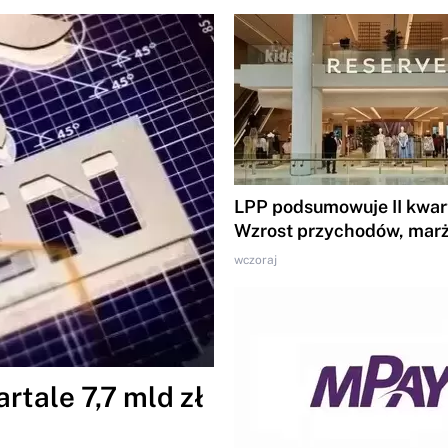
LPP podsumowuje II kwart
Wzrost przychodów, marż
wczoraj
tale 7,7 mld zł