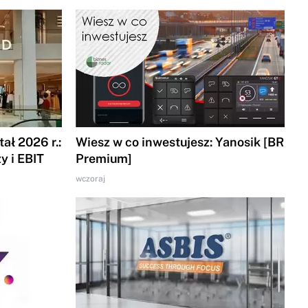
ał 2026 r.:
Wiesz w co inwestujesz: Yanosik [BR
y i EBIT
Premium]
wczoraj