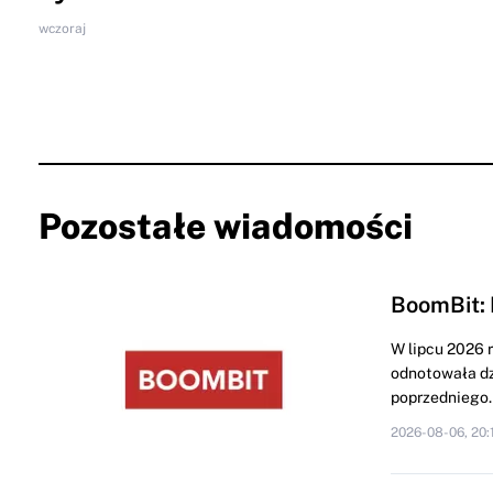
wczoraj
Pozostałe wiadomości
BoomBit: 
W lipcu 2026 
odnotowała dz
poprzedniego..
2026-08-06, 20: