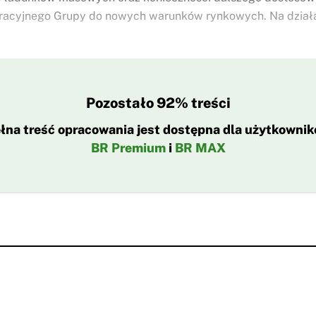
racyjnego Grupy do nowych warunków rynkowych. Na dział
Pozostało 92% treści
łna treść opracowania jest dostępna dla użytkowni
BR Premium
i
BR MAX