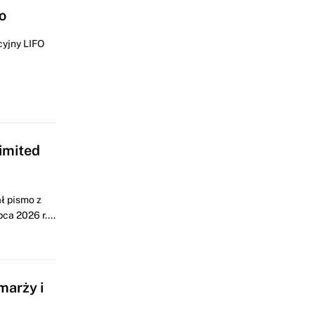
o
cyjny LIFO
imited
ł pismo z
a 2026 r....
marży i