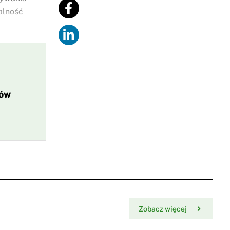
alność
ków
Zobacz więcej