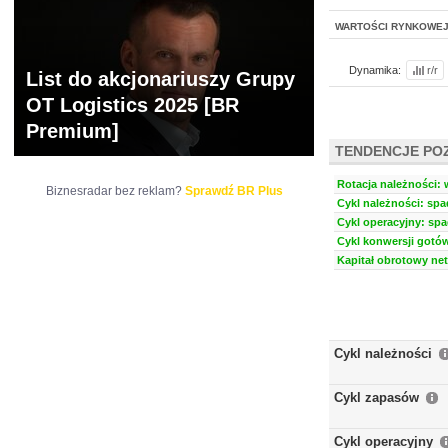
WARTOŚCI RYNKOWE
Dynamika:
r/r
List do akcjonariuszy Grupy
OT Logistics 2025 [BR
Premium]
TENDENCJE PO
Rotacja należności: 
Biznesradar bez reklam?
Sprawdź BR Plus
Cykl należności: spa
Cykl operacyjny: spa
Cykl konwersji gotów
Kapitał obrotowy net
Cykl należności
Cykl zapasów
Cykl operacyjny