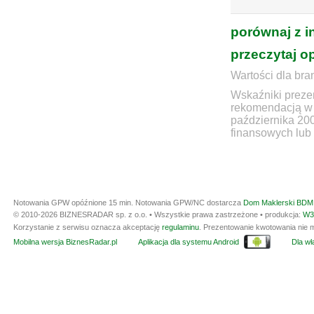
porównaj z i
przeczytaj o
Wartości dla bra
Wskaźniki prezen
rekomendacją w 
października 20
finansowych lub 
Notowania GPW opóźnione 15 min.
Notowania GPW/NC dostarcza
Dom Maklerski BDM 
© 2010-2026 BIZNESRADAR sp. z o.o. • Wszystkie prawa zastrzeżone • produkcja:
W3
Korzystanie z serwisu oznacza akceptację
regulaminu
. Prezentowanie kwotowania nie m
Mobilna wersja BiznesRadar.pl
Aplikacja dla systemu Android
Dla wła