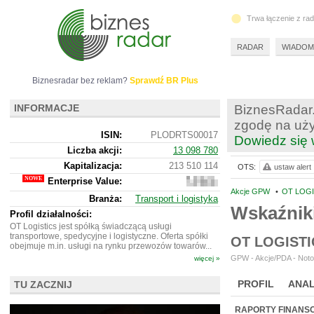
Trwa łączenie z ra
RADAR
WIADOM
Biznesradar bez reklam?
Sprawdź BR Plus
INFORMACJE
BiznesRadar.
zgodę na uży
ISIN:
PLODRTS00017
Dowiedz się 
Liczba akcji:
13 098 780
Kapitalizacja:
213 510 114
OTS:
ustaw alert
Enterprise Value:
657
231 114
Akcje GPW
•
OT LOGI
Branża:
Transport i logistyka
Wskaźnik
Profil działalności:
OT Logistics jest spółką świadczącą usługi
transportowe, spedycyjne i logistyczne. Oferta spółki
OT LOGIST
obejmuje m.in. usługi na rynku przewozów towarów...
GPW - Akcje/PDA - Noto
więcej »
PROFIL
ANAL
TU ZACZNIJ
NOWE
BR LAB
RAPORTY FINANS