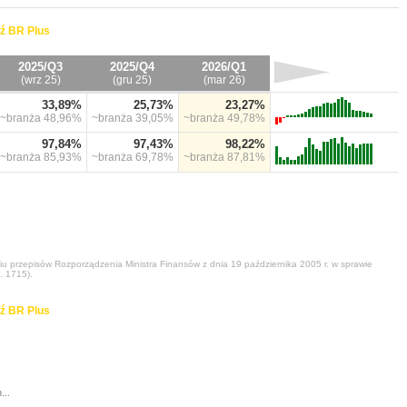
ź BR Plus
2025/Q3
2025/Q4
2026/Q1
(wrz 25)
(gru 25)
(mar 26)
33,89%
25,73%
23,27%
~branża
48,96%
~branża
39,05%
~branża
49,78%
97,84%
97,43%
98,22%
~branża
85,93%
~branża
69,78%
~branża
87,81%
niu przepisów Rozporządzenia Ministra Finansów z dnia 19 października 2005 r. w sprawie
. 1715).
ź BR Plus
...