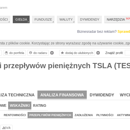
darem
OŚCI
GIEŁDA
FUNDUSZE
WALUTY
DYWIDENDY
NARZĘDZIA
Biznesradar bez reklam?
Sprawd
sta z plików cookie. Korzystając ze strony wyrażasz zgodę na używanie cookie, zg
do portfela
do radaru
dodaj do ulubionych
Znajdź profil:
i przepływów pieniężnych TSLA (TE
IZA TECHNICZNA
ANALIZA FINANSOWA
DYWIDENDY
WYC
OWE
WSKAŹNIKI
RATING
J
RENTOWNOŚCI
PRZEPŁYWÓW PIENIĘŻNYCH
ZADŁUŻENIA
PŁYNNOŚCI
AKTYWN
k/k