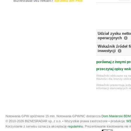
Biznesradar bez reklam?
Sprawdź BR Plus
Udział zysku nett
operacyjnych
Wskaźnik źródeł 
inwestycji
porównaj z innymi pr
przeczytaj opisy ws
Wskaźniki obliczane są na
Wartości dla branży obli
Wskaźniki prezentują jed
informacji stanowiących r
Notowania GPW opóźnione 15 min.
Notowania GPW/NC dostarcza
Dom Maklerski BDM 
© 2010-2026 BIZNESRADAR sp. z o.o. • Wszystkie prawa zastrzeżone • produkcja:
W3
Korzystanie z serwisu oznacza akceptację
regulaminu
. Prezentowanie kwotowania nie m