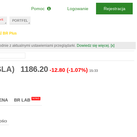
Pomoc
Logowanie
Rejestracja
PORTFEL
ź BR Plus
odnie z aktualnymi ustawieniami przeglądarki.
Dowiedz się więcej.
[x]
SLA)
1186.20
-12.80
(-1.07%)
15:33
NOWE
ENA
BR LAB
OŚCI