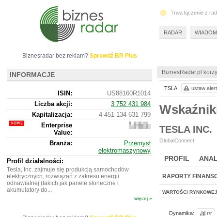
Trwa łączenie z ra
RADAR
WIADOM
Biznesradar bez reklam?
Sprawdź BR Plus
BiznesRadar.pl korzy
INFORMACJE
TSLA:
ustaw alert
ISIN:
US88160R1014
Liczba akcji:
3 752 431 984
Wskaźnik
Kapitalizacja:
4 451 134 631 799
Enterprise
4
TESLA INC.
Value:
423
549
GlobalConnect
Branża:
Przemysł
972
elektromaszynowy
599
PROFIL
ANAL
Profil działalności:
Tesla, Inc. zajmuje się produkcją samochodów
elektrycznych, rozwiązań z zakresu energii
RAPORTY FINANS
odnawialnej (takich jak panele słoneczne i
akumulatory do...
WARTOŚCI RYNKOWE
więcej »
Dynamika:
r/r