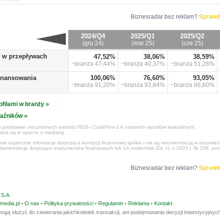
Biznesradar bez reklam?
Sprawd
2024/Q4
2025/Q1
2025/Q2
(gru 24)
(mar 25)
(cze 25)
o w przepływach
47,52%
38,06%
38,59%
~branża
47,44%
~branża
40,37%
~branża
51,28%
finansowania
100,06%
76,60%
93,05%
~branża
91,20%
~branża
93,84%
~branża
86,60%
ofilami w branży »
kaźników »
 podstawie urocznionych wartości RZiS i CashFlow z 4 ostatnich raportów kwartalnych.
czane są w oparciu o medianę.
ynie użyteczne informacje dotyczące kondycji finansowej spółek i nie są rekomendacją w rozumie
ekomendacje dotyczące instrumentów finansowych lub ich emitentów (Dz. U. z 2005 r. Nr 206, poz
Biznesradar bez reklam?
Sprawd
S.A.
media.pl
•
O nas
•
Polityka prywatności
•
Regulamin
•
Reklama
•
Kontakt
ogą służyć do zawierania jakichkolwiek transakcji, ani podejmowania decyzji inwestycyjnych