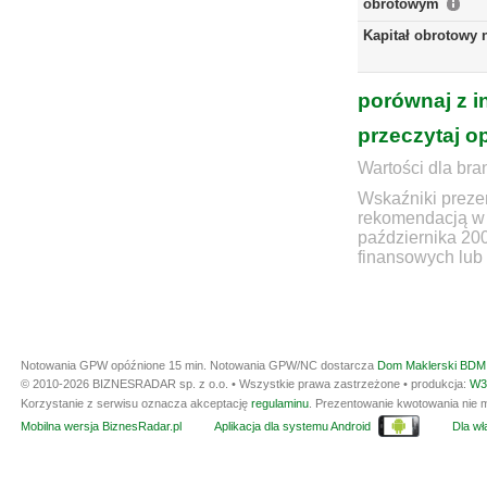
obrotowym
Kapitał obrotowy 
porównaj z i
przeczytaj o
Wartości dla bra
Wskaźniki prezen
rekomendacją w 
października 20
finansowych lub 
Notowania GPW opóźnione 15 min.
Notowania GPW/NC dostarcza
Dom Maklerski BDM 
© 2010-2026 BIZNESRADAR sp. z o.o. • Wszystkie prawa zastrzeżone • produkcja:
W3
Korzystanie z serwisu oznacza akceptację
regulaminu
. Prezentowanie kwotowania nie m
Mobilna wersja BiznesRadar.pl
Aplikacja dla systemu Android
Dla wła