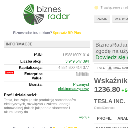
Trwa łączenie z ra
RADAR
WIADOM
Biznesradar bez reklam?
Sprawdź BR Plus
INFORMACJE
BiznesRadar.
zgodę na uży
ISIN:
US88160R1014
Dowiedz się 
Liczba akcji:
3 949 547 394
Kapitalizacja:
4 884 800 414 377
TSLA:
ustaw alert
Enterprise
4
Value:
862
Wskaźnik
639
Branża:
Przemysł
422
1236.80
elektromaszynowy
+5
777
Profil działalności:
Tesla, Inc. zajmuje się produkcją samochodów
TESLA INC.
elektrycznych, rozwiązań z zakresu energii
odnawialnej (takich jak panele słoneczne i
GlobalConnect
akumulatory do...
więcej »
PROFIL
ANAL
NOWE
BR LAB