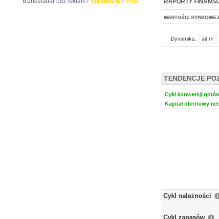
Biznesradar bez reklam?
Sprawdź BR Plus
RAPORTY FINANS
WARTOŚCI RYNKOWE
Dynamika:
r/r
TENDENCJE PO
Cykl konwersji gotów
Kapitał obrotowy net
Cykl należności
Cykl zapasów