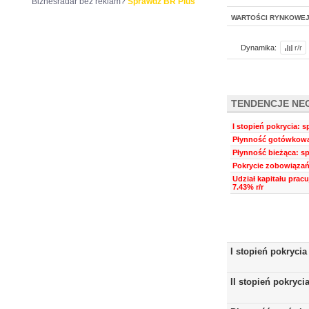
Biznesradar bez reklam?
Sprawdź BR Plus
WARTOŚCI RYNKOWE
Dynamika:
r/r
TENDENCJE NE
I stopień pokrycia: s
Płynność gotówkowa:
Płynność bieżąca: sp
Pokrycie zobowiązań 
Udział kapitału prac
7.43% r/r
I stopień pokrycia
II stopień pokryci