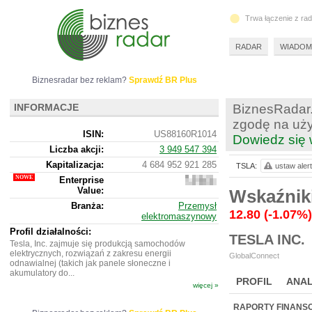
Trwa łączenie z ra
RADAR
WIADOM
Biznesradar bez reklam?
Sprawdź BR Plus
INFORMACJE
BiznesRadar.
zgodę na uży
ISIN:
US88160R1014
Dowiedz się 
Liczba akcji:
3 949 547 394
Kapitalizacja:
4 684 952 921 285
TSLA:
ustaw alert
Enterprise
4
Value:
662
Wskaźnik
791
Branża:
Przemysł
929
12.80
(-1.07%)
elektromaszynowy
685
Profil działalności:
TESLA INC.
Tesla, Inc. zajmuje się produkcją samochodów
elektrycznych, rozwiązań z zakresu energii
GlobalConnect
odnawialnej (takich jak panele słoneczne i
akumulatory do...
PROFIL
ANAL
więcej »
NOWE
BR LAB
RAPORTY FINANS