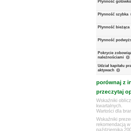
Płynność gotówk
Płynność szybka
Płynność bieżąca
Płynność podwyż
Pokrycie zobowią
należnościami
Udział kapitału p
aktywach
porównaj z i
przeczytaj o
Wskaźniki oblicz
kwartalnych.
Wartości dla bra
Wskaźniki prezen
rekomendacją w 
października 20