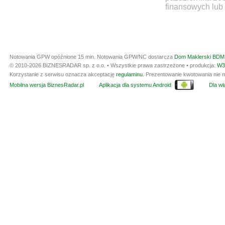
finansowych lub 
Notowania GPW opóźnione 15 min.
Notowania GPW/NC dostarcza
Dom Maklerski BDM 
© 2010-2026 BIZNESRADAR sp. z o.o. • Wszystkie prawa zastrzeżone • produkcja:
W3
Korzystanie z serwisu oznacza akceptację
regulaminu
. Prezentowanie kwotowania nie m
Mobilna wersja BiznesRadar.pl
Aplikacja dla systemu Android
Dla wła