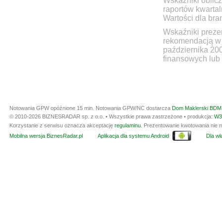
Wskaźniki oblicz
raportów kwartal
Wartości dla bra
Wskaźniki prezen
rekomendacją w 
października 20
finansowych lub 
Notowania GPW opóźnione 15 min.
Notowania GPW/NC dostarcza
Dom Maklerski BDM 
© 2010-2026 BIZNESRADAR sp. z o.o. • Wszystkie prawa zastrzeżone • produkcja:
W3
Korzystanie z serwisu oznacza akceptację
regulaminu
. Prezentowanie kwotowania nie m
Mobilna wersja BiznesRadar.pl
Aplikacja dla systemu Android
Dla wła