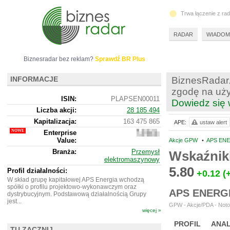
Trwa łączenie z ra
RADAR
WIADOM
Biznesradar bez reklam?
Sprawdź BR Plus
INFORMACJE
BiznesRadar.
zgodę na uży
ISIN:
PLAPSEN00011
Dowiedz się 
Liczba akcji:
28 185 494
Kapitalizacja:
163 475 865
APE:
ustaw alert
Enterprise
184
Value:
969
Akcje GPW
•
APS ENE
865
Branża:
Przemysł
Wskaźnik
elektromaszynowy
5.80
Profil działalności:
+0.12
(
W skład grupę kapitałowej APS Energia wchodzą
spółki o profilu projektowo-wykonawczym oraz
APS ENERG
dystrybucyjnym. Podstawową działalnością Grupy
jest...
GPW - Akcje/PDA - Noto
więcej »
PROFIL
ANAL
TU ZACZNIJ