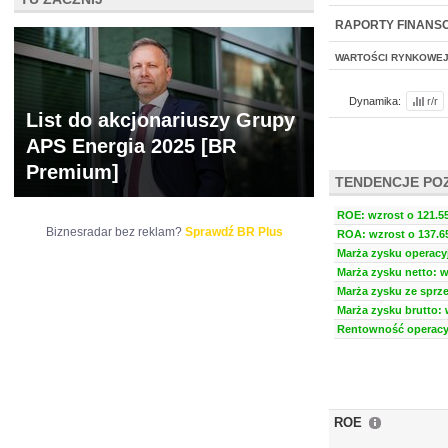
NOWE
BR LAB
RAPORTY FINANS
WARTOŚCI RYNKOWE
Dynamika:
r/r
List do akcjonariuszy Grupy
APS Energia 2025 [BR
Premium]
TENDENCJE PO
ROE: wzrost o 121.55
Biznesradar bez reklam?
Sprawdź BR Plus
ROA: wzrost o 137.65
Marża zysku operacyj
Marża zysku netto: w
Marża zysku ze sprze
Marża zysku brutto: 
Rentowność operacyj
ROE