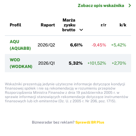
Zobacz opis wskaźnika
Marża
Profil
Raport
zysku
r/r
k/k
brutto
AQU
2026/Q2
6,61%
-9,45%
+5,42%
(AQUABB)
WOD
2026/Q1
5,32%
+101,52%
+2,70%
(WODKAN)
Wskaźniki prezentują jedynie użyteczne informacje dotyczące kondycji
finansowej spółek i nie są rekomendacją w rozumieniu przepisów
Rozporządzenia Ministra Finansów z dnia 19 października 2005 r. w
sprawie informacji stanowiących rekomendacje dotyczące instrumentów
finansowych lub ich emitentów (Dz. U. z 2005 r. Nr 206, poz. 1715).
Biznesradar bez reklam?
Sprawdź BR Plus