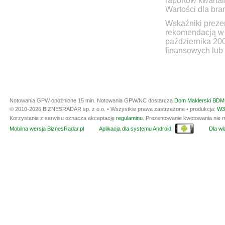
raportów kwartal
Wartości dla bra
Wskaźniki prezen
rekomendacją w 
października 20
finansowych lub 
Notowania GPW opóźnione 15 min.
Notowania GPW/NC dostarcza
Dom Maklerski BDM 
© 2010-2026 BIZNESRADAR sp. z o.o. • Wszystkie prawa zastrzeżone • produkcja:
W3
Korzystanie z serwisu oznacza akceptację
regulaminu
. Prezentowanie kwotowania nie m
Mobilna wersja BiznesRadar.pl
Aplikacja dla systemu Android
Dla wła