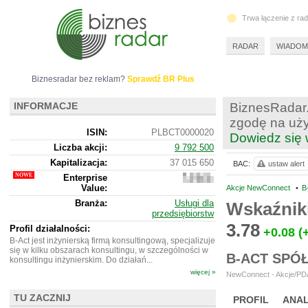
Trwa łączenie z ra
RADAR
WIADOM
Biznesradar bez reklam?
Sprawdź BR Plus
INFORMACJE
BiznesRadar.
zgodę na uży
ISIN:
PLBCT0000020
Dowiedz się 
Liczba akcji:
9 792 500
Kapitalizacja:
37 015 650
BAC:
ustaw alert
Enterprise
36
Value:
911 650
Akcje NewConnect
•
B
Branża:
Usługi dla
Wskaźnik
przedsiębiorstw
3.78
Profil działalności:
+0.08
(
B-Act jest inżynierską firmą konsultingową, specjalizuje
się w kilku obszarach konsultingu, w szczególności w
B-ACT SPÓ
konsultingu inżynierskim. Do działań...
więcej »
NewConnect - Akcje/PDA
TU ZACZNIJ
PROFIL
ANAL