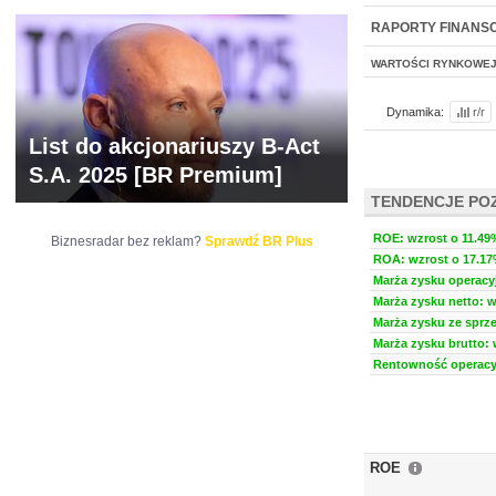
NOWE
BR LAB
RAPORTY FINANS
WARTOŚCI RYNKOWE
Dynamika:
r/r
List do akcjonariuszy B-Act
S.A. 2025 [BR Premium]
TENDENCJE PO
ROE: wzrost o 11.49%
Biznesradar bez reklam?
Sprawdź BR Plus
ROA: wzrost o 17.17%
Marża zysku operacyj
Marża zysku netto: w
Marża zysku ze sprze
Marża zysku brutto: 
Rentowność operacyj
ROE