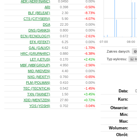
AER (AERFINANC)
0.0450
0.00%
ARI
0.398
-0.50%
BLF (BELEAF)
2.30
-8.73%
CTS (CITYSERV)
5.90
-4.07%
DGA
22.20
0.00%
DNS (DANKS)
0.800
0.00%
ECN (ECNOLOGY)
0.672
-2.61%
EFK (EFEKT)
6.25
0.00%
07:00
08:00
GAL (GALVO)
4.62
-1.70%
Zakres danych:
HRC (GRUPAHRC)
0.880
-6.38%
Typ wykresu:
l
LET (LETUS)
0.170
+2.41%
MBF (MBFGROUP)
4.950
-2.56%
MID (MIDVEN)
4.40
0.00%
NXG (NEXITY)
0.760
-0.65%
PLM (POLMAN)
0.410
0.00%
TEC (TECNTICA)
0.542
-1.45%
Data:
0
TXN (TAXNET)
1.50
+3.45%
Kurs
:
XDD (MENTZEN)
27.80
+0.72%
YOS (YOSHI)
0.702
-3.04%
Otwarcie:
Min:
Max:
Wolumen:
Obrót: