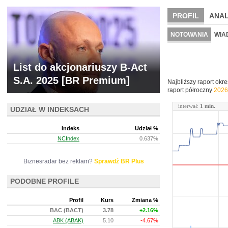
PROFIL
ANAL
NOWE
BR LAB
NOTOWANIA
WIA
ARCHIWUM NOTO
List do akcjonariuszy B-Act
S.A. 2025 [BR Premium]
Najbliższy raport okr
raport półroczny
2026
interwał:
1 min.
UDZIAŁ W INDEKSACH
Indeks
Udział %
NCIndex
0.637%
Biznesradar bez reklam?
Sprawdź BR Plus
PODOBNE PROFILE
Profil
Kurs
Zmiana %
BAC (BACT)
3.78
+2.16%
ABK (ABAK)
5.10
-4.67%