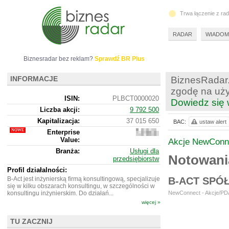
Trwa łączenie z ra
RADAR
WIADOM
Biznesradar bez reklam?
Sprawdź BR Plus
INFORMACJE
BiznesRadar.
zgodę na uży
ISIN:
PLBCT0000020
Dowiedz się 
Liczba akcji:
9 792 500
Kapitalizacja:
37 015 650
BAC:
ustaw alert
Enterprise
36
Value:
911 650
Akcje NewConn
Branża:
Usługi dla
Notowani
przedsiębiorstw
Profil działalności:
B-Act jest inżynierską firmą konsultingową, specjalizuje
B-ACT SPÓ
się w kilku obszarach konsultingu, w szczególności w
konsultingu inżynierskim. Do działań...
NewConnect - Akcje/PDA
więcej »
TU ZACZNIJ