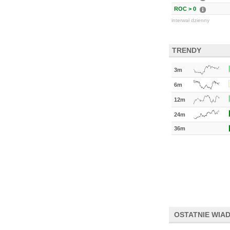
ROC > 0
interwał dzienny
TRENDY
3m
6m
12m
24m
36m
OSTATNIE WIA