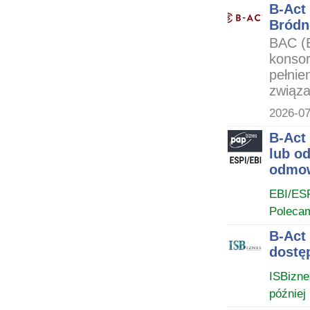
B-Act
Bródn
BAC (
konsor
pełnie
związa
2026-07
B-Act 
lub od
odmo
EBI/ES
Poleca
B-Act
dostę
ISBizne
później