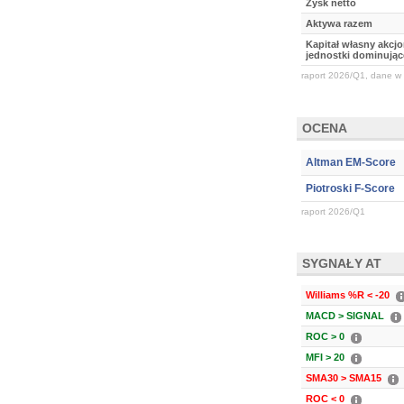
Zysk netto
Aktywa razem
Kapitał własny akcj
jednostki dominując
raport 2026/Q1, dane w 
OCENA
Altman EM-Score
Piotroski F-Score
raport 2026/Q1
SYGNAŁY AT
Williams %R < -20
MACD > SIGNAL
ROC > 0
MFI > 20
SMA30 > SMA15
ROC < 0