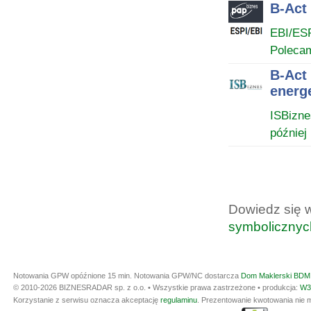
B-Act
EBI/ES
Poleca
B-Act
energe
ISBizne
później
Dowiedz się 
symbolicznyc
Notowania GPW opóźnione 15 min.
Notowania GPW/NC dostarcza
Dom Maklerski BDM 
© 2010-2026 BIZNESRADAR sp. z o.o. • Wszystkie prawa zastrzeżone • produkcja:
W3
Korzystanie z serwisu oznacza akceptację
regulaminu
. Prezentowanie kwotowania nie m