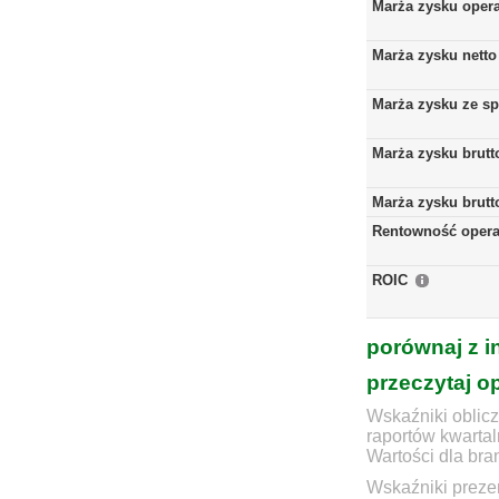
Marża zysku oper
Marża zysku netto
Marża zysku ze s
Marża zysku brutt
Marża zysku brutt
Rentowność opera
ROIC
porównaj z i
przeczytaj o
Wskaźniki oblicz
raportów kwartal
Wartości dla bra
Wskaźniki prezen