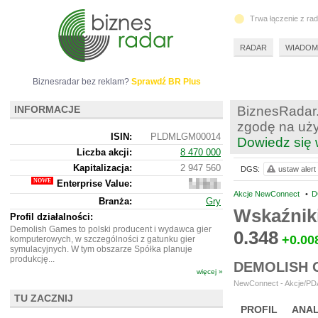
Trwa łączenie z ra
RADAR
WIADOM
Biznesradar bez reklam?
Sprawdź BR Plus
INFORMACJE
BiznesRadar.
zgodę na uży
ISIN:
PLDMLGM00014
Dowiedz się 
Liczba akcji:
8 470 000
Kapitalizacja:
2 947 560
DGS:
ustaw alert
Enterprise Value:
2
741
Akcje NewConnect
•
D
Branża:
Gry
560
Wskaźnik
Profil działalności:
Demolish Games to polski producent i wydawca gier
0.348
+0.00
komputerowych, w szczególności z gatunku gier
symulacyjnych. W tym obszarze Spółka planuje
produkcję...
DEMOLISH 
więcej »
NewConnect - Akcje/PDA
TU ZACZNIJ
PROFIL
ANAL