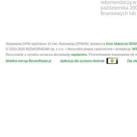
rekomendacją w 
października 20
finansowych lub 
Notowania GPW opóźnione 15 min.
Notowania GPW/NC dostarcza
Dom Maklerski BDM 
© 2010-2026 BIZNESRADAR sp. z o.o. • Wszystkie prawa zastrzeżone • produkcja:
W3
Korzystanie z serwisu oznacza akceptację
regulaminu
. Prezentowanie kwotowania nie m
Mobilna wersja BiznesRadar.pl
Aplikacja dla systemu Android
Dla wła