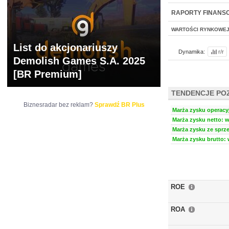
NOWE
BR LAB
RAPORTY FINANS
WARTOŚCI RYNKOWE
List do akcjonariuszy
Dynamika:
r/r
Demolish Games S.A. 2025
[BR Premium]
TENDENCJE PO
Biznesradar bez reklam?
Sprawdź BR Plus
Marża zysku operacyj
Marża zysku netto: w
Marża zysku ze sprze
Marża zysku brutto: 
ROE
ROA