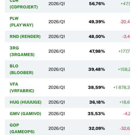
CDR
2026/Q1
56,76%
+47,12
(CDPROJEKT)
PLW
2026/Q1
49,39%
-20,43
(PLAYWAY)
RND (RENDER)
2026/Q1
48,00%
-3,44
3RG
2026/Q1
47,98%
+177,75
(3RGAMES)
BLO
2026/Q1
39,48%
+158,21
(BLOOBER)
VFA
2026/Q1
38,59%
+1 878,34
(VRFABRIC)
HUG (HUUUGE)
2026/Q1
36,18%
+18,66
GMV (GAMIVO)
2026/Q1
35,53%
-4,21
GOP
2026/Q1
32,09%
-32,68
(GAMEOPS)