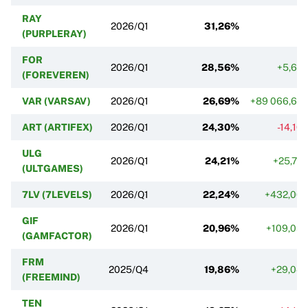
RAY
2026/Q1
31,26%
(PURPLERAY)
FOR
2026/Q1
28,56%
+5,62
(FOREVEREN)
VAR (VARSAV)
2026/Q1
26,69%
+89 066,67
ART (ARTIFEX)
2026/Q1
24,30%
-14,16
ULG
2026/Q1
24,21%
+25,77
(ULTGAMES)
7LV (7LEVELS)
2026/Q1
22,24%
+432,06
GIF
2026/Q1
20,96%
+109,03
(GAMFACTOR)
FRM
2025/Q4
19,86%
+29,04
(FREEMIND)
TEN