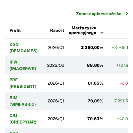
Zobacz opis wskaźnika
Marża zysku
Profil
Raport
r/
operacyjnego
DGS
2026/Q1
2 360,00%
+3 765,17
(DEMGAMES)
IPW
2026/Q2
88,60%
+127,87
(IMAGEPWR)
PRE
2026/Q1
81,05%
-6,09
(PRESIDENT)
SIM
2026/Q1
79,09%
+7 291,59
(SIMFABRIC)
CRJ
2026/Q1
70,63%
+42,98
(CREEPYJAR)