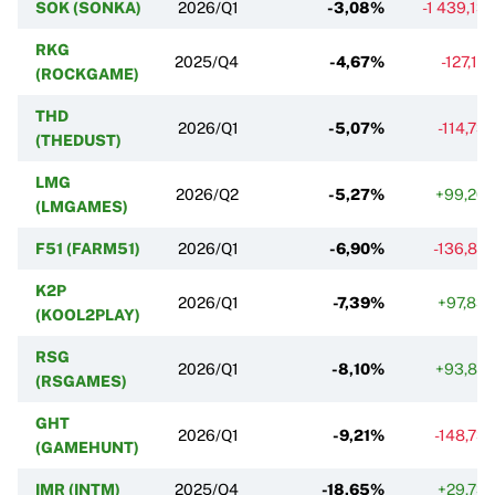
SOK (SONKA)
2026/Q1
-3,08%
-1 439,13
RKG
2025/Q4
-4,67%
-127,12
(ROCKGAME)
THD
2026/Q1
-5,07%
-114,73
(THEDUST)
LMG
2026/Q2
-5,27%
+99,20
(LMGAMES)
F51 (FARM51)
2026/Q1
-6,90%
-136,82
K2P
2026/Q1
-7,39%
+97,83
(KOOL2PLAY)
RSG
2026/Q1
-8,10%
+93,82
(RSGAMES)
GHT
2026/Q1
-9,21%
-148,73
(GAMEHUNT)
IMR (INTM)
2025/Q4
-18,65%
+29,73