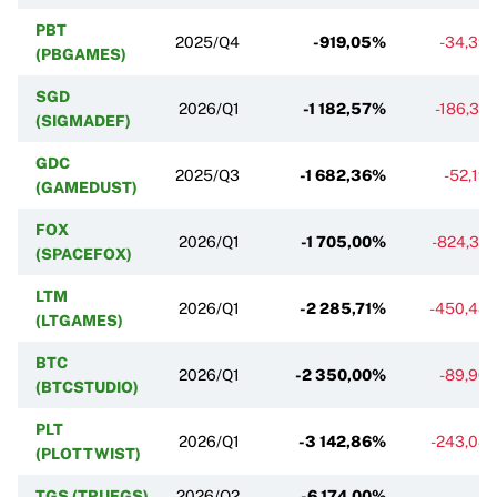
PBT
2025/Q4
-919,05%
-34,39
(PBGAMES)
SGD
2026/Q1
-1 182,57%
-186,37
(SIGMADEF)
GDC
2025/Q3
-1 682,36%
-52,19
(GAMEDUST)
FOX
2026/Q1
-1 705,00%
-824,32
(SPACEFOX)
LTM
2026/Q1
-2 285,71%
-450,48
(LTGAMES)
BTC
2026/Q1
-2 350,00%
-89,90
(BTCSTUDIO)
PLT
2026/Q1
-3 142,86%
-243,08
(PLOTTWIST)
TGS (TRUEGS)
2026/Q2
-6 174,00%