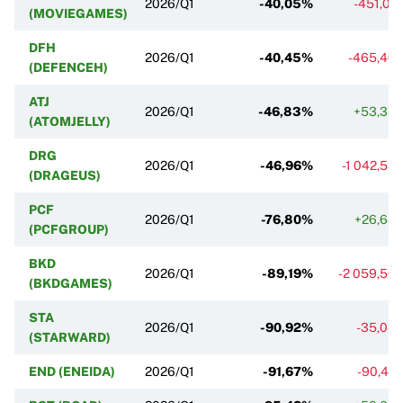
2026/Q1
-40,05%
-451,01
(MOVIEGAMES)
DFH
2026/Q1
-40,45%
-465,40
(DEFENCEH)
ATJ
2026/Q1
-46,83%
+53,35
(ATOMJELLY)
DRG
2026/Q1
-46,96%
-1 042,58
(DRAGEUS)
PCF
2026/Q1
-76,80%
+26,68
(PCFGROUP)
BKD
2026/Q1
-89,19%
-2 059,56
(BKDGAMES)
STA
2026/Q1
-90,92%
-35,04
(STARWARD)
END (ENEIDA)
2026/Q1
-91,67%
-90,42