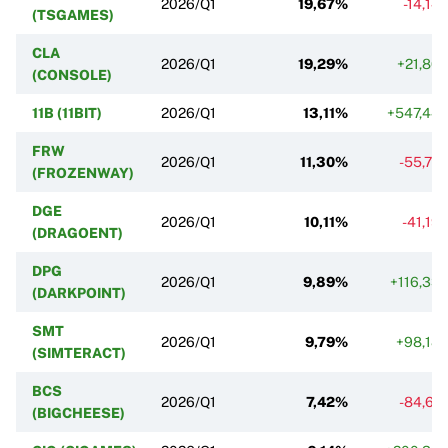
2026/Q1
19,67%
-14,14
(TSGAMES)
CLA
2026/Q1
19,29%
+21,86
(CONSOLE)
11B (11BIT)
2026/Q1
13,11%
+547,44
FRW
2026/Q1
11,30%
-55,72
(FROZENWAY)
DGE
2026/Q1
10,11%
-41,19
(DRAGOENT)
DPG
2026/Q1
9,89%
+116,33
(DARKPOINT)
SMT
2026/Q1
9,79%
+98,18
(SIMTERACT)
BCS
2026/Q1
7,42%
-84,61
(BIGCHEESE)