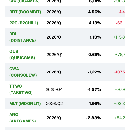
CIG (CIGAMES)
2026/Q1
6,14%
+200,33
BBT (BOOMBIT)
2026/Q1
4,56%
-4,40
P2C (P2CHILL)
2026/Q1
4,13%
-66,18
DDI
2026/Q1
1,13%
+115,09
(DDISTANCE)
QUB
2026/Q1
-0,69%
+76,77
(QUBICGMS)
CWA
2026/Q1
-1,22%
-107,55
(CONSOLEW)
TTWO
2025/Q4
-1,57%
+97,99
(TAKETWO)
MLT (MOONLIT)
2026/Q2
-1,99%
+93,36
ARG
2026/Q1
-2,88%
+84,20
(ARTGAMES)