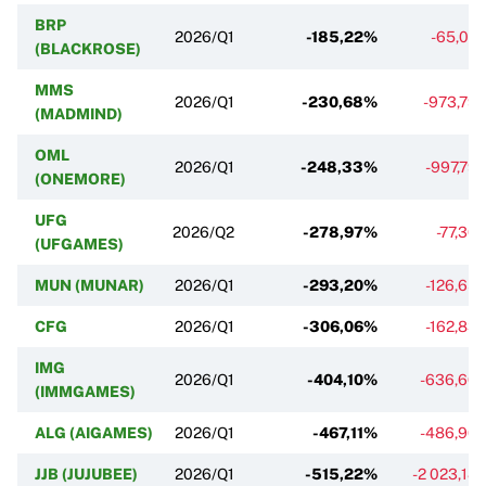
BRP
2026/Q1
-185,22%
-65,02
(BLACKROSE)
MMS
2026/Q1
-230,68%
-973,79
(MADMIND)
OML
2026/Q1
-248,33%
-997,79
(ONEMORE)
UFG
2026/Q2
-278,97%
-77,30
(UFGAMES)
MUN (MUNAR)
2026/Q1
-293,20%
-126,65
CFG
2026/Q1
-306,06%
-162,83
IMG
2026/Q1
-404,10%
-636,60
(IMMGAMES)
ALG (AIGAMES)
2026/Q1
-467,11%
-486,90
JJB (JUJUBEE)
2026/Q1
-515,22%
-2 023,18