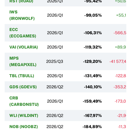
RST (ROAD)
2026/Q1
-95,42%
+50,68
IWS
2026/Q1
-99,05%
+55,17
(IRONWOLF)
ECC
2026/Q1
-106,31%
-566,52
(ECCGAMES)
VAI (VOLARIA)
2026/Q1
-119,32%
+89,93
MPS
2025/Q3
-129,20%
-41 577,42
(MEGAPIXEL)
TBL (TBULL)
2026/Q1
-131,49%
-122,83
GDS (GDEVS)
2026/Q2
-140,10%
-353,25
CRB
2026/Q1
-159,49%
-173,05
(CARBONSTU)
WLI (WILDINT)
2026/Q2
-167,97%
-21,96
NOB (NOOBZ)
2026/Q2
-184,89%
-11,39