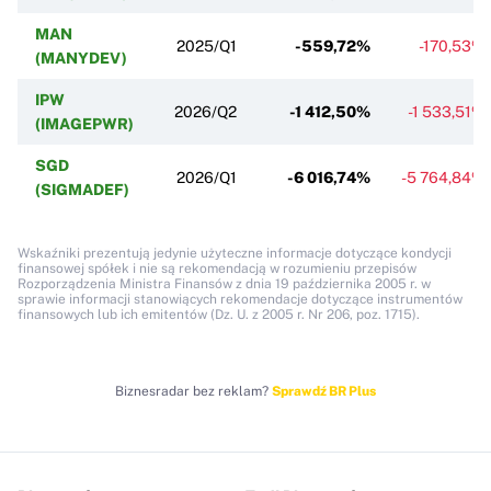
MAN
2025/Q1
-559,72%
-170,53%
(MANYDEV)
IPW
2026/Q2
-1 412,50%
-1 533,51%
(IMAGEPWR)
SGD
2026/Q1
-6 016,74%
-5 764,84%
(SIGMADEF)
Wskaźniki prezentują jedynie użyteczne informacje dotyczące kondycji
finansowej spółek i nie są rekomendacją w rozumieniu przepisów
Rozporządzenia Ministra Finansów z dnia 19 października 2005 r. w
sprawie informacji stanowiących rekomendacje dotyczące instrumentów
finansowych lub ich emitentów (Dz. U. z 2005 r. Nr 206, poz. 1715).
Biznesradar bez reklam?
Sprawdź BR Plus