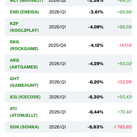
MLT (MOONLIT)
2026/Q2
-3,38%
+84,37%
END (ENEIDA)
2026/Q1
-3,61%
+66,88%
K2P
2026/Q1
-4,09%
+96,58%
(KOOL2PLAY)
RKG
2025/Q4
-4,12%
-147,14%
(ROCKGAME)
ARG
2026/Q1
-4,29%
+83,02%
(ARTGAMES)
GHT
2026/Q1
-6,20%
-152,99%
(GAMEHUNT)
ICG (ICECODE)
2026/Q1
-6,30%
+93,43%
ATJ
2026/Q1
-6,44%
+70,40%
(ATOMJELLY)
SOK (SONKA)
2026/Q1
-6,83%
-1 765,85%