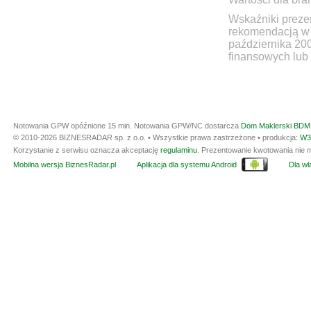
Wskaźniki prezen
rekomendacją w 
października 20
finansowych lub 
Notowania GPW opóźnione 15 min.
Notowania GPW/NC dostarcza
Dom Maklerski BDM 
© 2010-2026 BIZNESRADAR sp. z o.o. • Wszystkie prawa zastrzeżone • produkcja:
W3
Korzystanie z serwisu oznacza akceptację
regulaminu
. Prezentowanie kwotowania nie m
Mobilna wersja BiznesRadar.pl
Aplikacja dla systemu Android
Dla wła