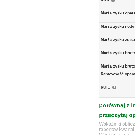
Marża zysku oper
Marża zysku netto
Marża zysku ze s
Marża zysku brutt
Marża zysku brutt
Rentowność opera
ROIC
porównaj z i
przeczytaj o
Wskaźniki oblicz
raportów kwartal
Wartości dla bra