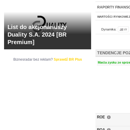
NOWE
BR LAB
RAPORTY FINANS
WARTOŚCI RYNKOWE
List do akcjonariuszy
Dynamika:
r/r
Duality S.A. 2024 [BR
Premium]
TENDENCJE PO
Biznesradar bez reklam?
Sprawdź BR Plus
Marża zysku ze sprze
ROE
ROA