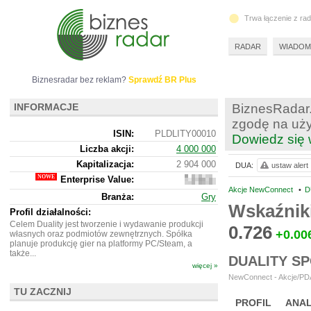
Trwa łączenie z ra
RADAR
WIADOM
Biznesradar bez reklam?
Sprawdź BR Plus
INFORMACJE
BiznesRadar.
zgodę na uży
ISIN:
PLDLITY00010
Dowiedz się 
Liczba akcji:
4 000 000
Kapitalizacja:
2 904 000
DUA:
ustaw alert
Enterprise Value:
2
809
Akcje NewConnect
•
D
Branża:
Gry
000
Wskaźnik
Profil działalności:
Celem Duality jest tworzenie i wydawanie produkcji
0.726
+0.00
własnych oraz podmiotów zewnętrznych. Spółka
planuje produkcję gier na platformy PC/Steam, a
także...
DUALITY S
więcej »
NewConnect - Akcje/PDA
TU ZACZNIJ
PROFIL
ANAL