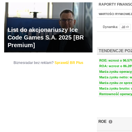
NOWE
BR LAB
RAPORTY FINANS
WARTOŚCI RYNKOWE
Dynamika:
r/r
List do akcjonariuszy Ice
Code Games S.A. 2025 [BR
Premium]
TENDENCJE PO
ROE: wzrost o 96.57%
Biznesradar bez reklam?
Sprawdź BR Plus
ROA: wzrost o 86.28%
Marża zysku operacyj
Marża zysku netto: w
Marża zysku ze sprze
Marża zysku brutto: 
Rentowność operacyj
ROE