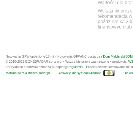
Wartości dla bra
Wskaźniki prezen
rekomendacją w 
października 20
finansowych lub 
Notowania GPW opóźnione 15 min.
Notowania GPW/NC dostarcza
Dom Maklerski BDM 
© 2010-2026 BIZNESRADAR sp. z o.o. • Wszystkie prawa zastrzeżone • produkcja:
W3
Korzystanie z serwisu oznacza akceptację
regulaminu
. Prezentowanie kwotowania nie m
Mobilna wersja BiznesRadar.pl
Aplikacja dla systemu Android
Dla wła