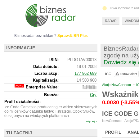
Trwa łączenie z ra
RADAR
WIADOM
Biznesradar bez reklam?
Sprawdź BR Plus
INFORMACJE
BiznesRadar.
zgodę na uży
ISIN:
PLDGTAV00013
Dowiedz się 
Data debiutu:
18.01.2008
Liczba akcji:
177 962 699
ICG:
ustaw alert
Kapitalizacja:
14 503 960
Akcje NewConnect
•
I
Enterprise Value:
15
126
Wskaźnik
Branża:
Gry
960
Profil działalności:
0.0030
(-3.55
Ice Code Games to producent gier wideo skierowanych
do miłośników gatunku taktyki i strategii. Obok tytułów,
ICE CODE 
dostępnych na wiodących platformach...
NewConnect - Akcje/PDA
więcej »
PROFIL
ANAL
TU ZACZNIJ