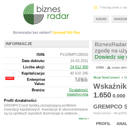
Trwa łączenie z ra
RADAR
WIADOM
Biznesradar bez reklam?
Sprawdź BR Plus
INFORMACJE
BiznesRadar.
zgodę na uży
ISIN:
PLGRMPC00016
Dowiedz się 
Data debiutu:
24.03.2011
Liczba akcji:
24 612 300
GRM:
ustaw alert
Kapitalizacja:
40 610 295
Akcje NewConnect
•
G
Enterprise
37
Value:
934
Wskaźnik
295
Branża:
Działalność
1.650
inwestycyjna
0.000
Profil działalności:
GREMPCO jest Spółką zarządzającą portfelem
GREMPCO S
inwestycji kapitałowych. Inwestycje te skoncentrowane
są na spółkach wysokich technologii w sektorze...
NewConnect - Akcje/PDA
więcej »
PROFIL
ANAL