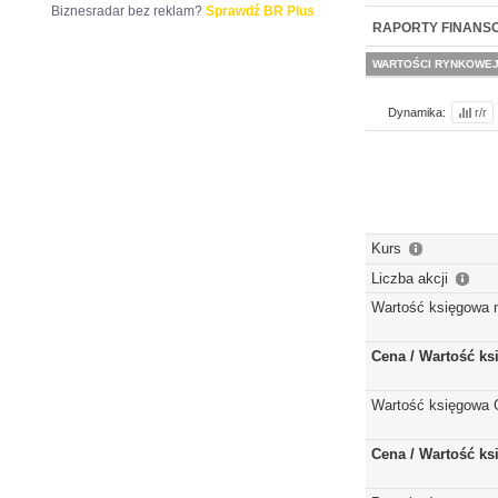
Biznesradar bez reklam?
Sprawdź BR Plus
NOWE
BR LAB
RAPORTY FINANS
WARTOŚCI RYNKOWE
Dynamika:
r/r
Kurs
Liczba akcji
Wartość księgowa 
Cena / Wartość k
Wartość księgowa 
Cena / Wartość k