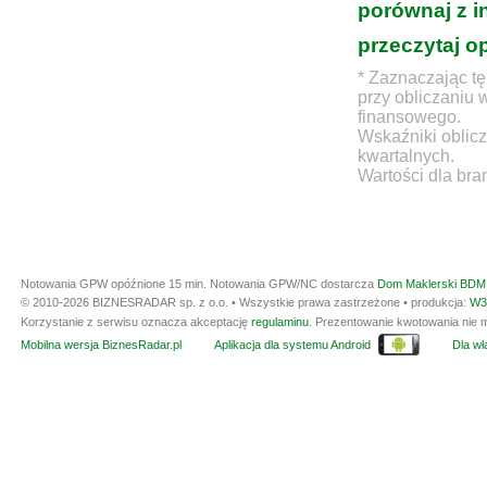
porównaj z i
przeczytaj o
* Zaznaczając tę
przy obliczaniu 
finansowego.
Wskaźniki oblicz
kwartalnych.
Wartości dla bra
Notowania GPW opóźnione 15 min.
Notowania GPW/NC dostarcza
Dom Maklerski BDM 
© 2010-2026 BIZNESRADAR sp. z o.o. • Wszystkie prawa zastrzeżone • produkcja:
W3
Korzystanie z serwisu oznacza akceptację
regulaminu
. Prezentowanie kwotowania nie m
Mobilna wersja BiznesRadar.pl
Aplikacja dla systemu Android
Dla wła