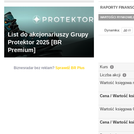
NOWE
BR LAB
RAPORTY FINANS
WARTOŚCI RYNKOWE
Dynamika:
r/r
List do akcjonariuszy Grupy
Protektor 2025 [BR
Premium]
Kurs
Biznesradar bez reklam?
Sprawdź BR Plus
Liczba akcji
Wartość księgowa 
Cena / Wartość k
Wartość księgowa 
Cena / Wartość k