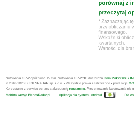
porównaj z i
przeczytaj o
* Zaznaczając tę
przy obliczaniu 
finansowego.
Wskaźniki oblicz
kwartalnych.
Wartości dla bra
Notowania GPW opóźnione 15 min.
Notowania GPW/NC dostarcza
Dom Maklerski BDM 
© 2010-2026 BIZNESRADAR sp. z o.o. • Wszystkie prawa zastrzeżone • produkcja:
W3
Korzystanie z serwisu oznacza akceptację
regulaminu
. Prezentowanie kwotowania nie m
Mobilna wersja BiznesRadar.pl
Aplikacja dla systemu Android
Dla wła