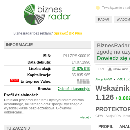
Trwa łączenie z ra
RADAR
WIADOM
Biznesradar bez reklam?
Sprawdź BR Plus
INFORMACJE
BiznesRadar.
zgodę na uży
ISIN:
PLLZPSK00019
Dowiedz się 
Data debiutu:
14.07.1998
Liczba akcji:
31 825 919
PRT:
ustaw alert
Kapitalizacja:
35 835 985
Akcje GPW
•
PROTEKT
Enterprise Value:
55
910
Wskaźnik
Branża:
Odzież i kosmetyki
985
Profil działalności:
1.126
+0.00
Protektor jest producentem i dystrybutorem obuwia
ochronnego, militarnego oraz specjalistycznego o
PROTEKTOR
wysokiej klasie bezpieczeństwa. Głównymi
odbiorcami...
GPW - Akcje/PDA - Noto
więcej »
PROFIL
ANAL
TU ZACZNIJ