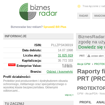
Trwa łączenie z ra
RADAR
WIADOM
Biznesradar bez reklam?
Sprawdź BR Plus
INFORMACJE
BiznesRadar.
zgodę na uży
ISIN:
PLLZPSK00019
Dowiedz się 
Data debiutu:
14.07.1998
Liczba akcji:
31 825 919
PRT:
ustaw alert
Kapitalizacja:
35 772 333
Akcje GPW
•
PROTEKT
Enterprise Value:
55
847
Raporty f
Branża:
Odzież i kosmetyki
333
Profil działalności:
PRT (PR
Protektor jest producentem i dystrybutorem obuwia
ochronnego, militarnego oraz specjalistycznego o
PROTEKTOR
wysokiej klasie bezpieczeństwa. Głównymi
odbiorcami...
GPW - Akcje/PDA - Noto
więcej »
PROFIL
ANAL
TU ZACZNIJ