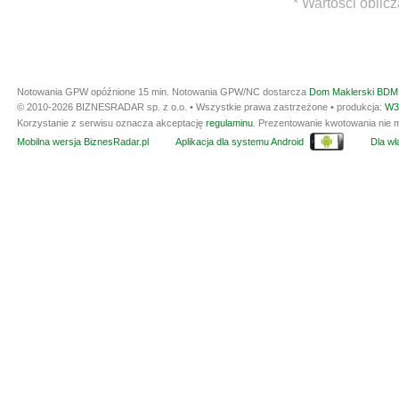
* Wartości oblic
Notowania GPW opóźnione 15 min.
Notowania GPW/NC dostarcza
Dom Maklerski BDM 
© 2010-2026 BIZNESRADAR sp. z o.o. • Wszystkie prawa zastrzeżone • produkcja:
W3
Korzystanie z serwisu oznacza akceptację
regulaminu
. Prezentowanie kwotowania nie m
Mobilna wersja BiznesRadar.pl
Aplikacja dla systemu Android
Dla wła