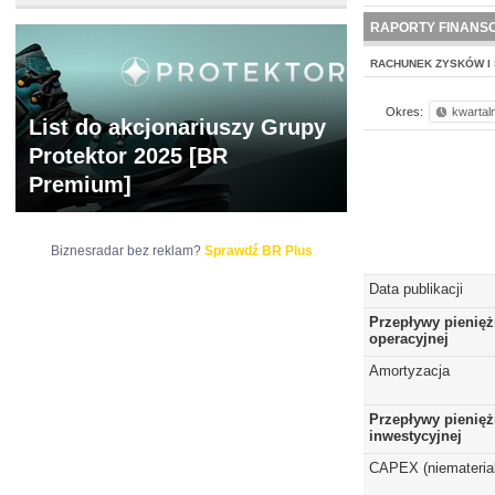
NOWE
BR LAB
RAPORTY FINANS
RACHUNEK ZYSKÓW I 
Okres:
kwartal
List do akcjonariuszy Grupy
Protektor 2025 [BR
Premium]
Biznesradar bez reklam?
Sprawdź BR Plus
Data publikacji
Przepływy pienięż
operacyjnej
Amortyzacja
Przepływy pienięż
inwestycyjnej
CAPEX (niematerial