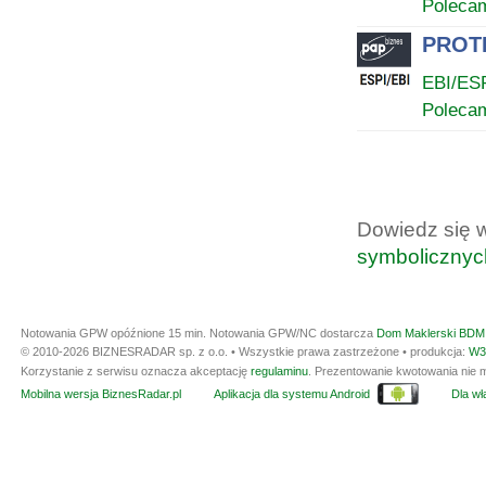
Poleca
PROTE
EBI/ES
Poleca
Dowiedz się 
symbolicznyc
Notowania GPW opóźnione 15 min.
Notowania GPW/NC dostarcza
Dom Maklerski BDM 
© 2010-2026 BIZNESRADAR sp. z o.o. • Wszystkie prawa zastrzeżone • produkcja:
W3
Korzystanie z serwisu oznacza akceptację
regulaminu
. Prezentowanie kwotowania nie m
Mobilna wersja BiznesRadar.pl
Aplikacja dla systemu Android
Dla wła