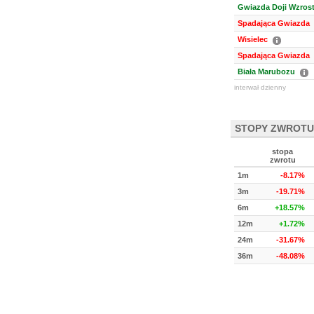
Gwiazda Doji Wzros
Spadająca Gwiazda
Wisielec
Spadająca Gwiazda
Biała Marubozu
interwał dzienny
STOPY ZWROTU
stopa
zwrotu
1m
-8.17%
3m
-19.71%
6m
+18.57%
12m
+1.72%
24m
-31.67%
36m
-48.08%