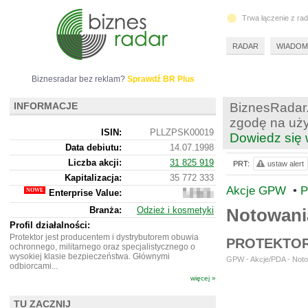
Trwa łączenie z ra
RADAR
WIADOM
Biznesradar bez reklam?
Sprawdź BR Plus
INFORMACJE
BiznesRadar.
zgodę na uży
ISIN:
PLLZPSK00019
Dowiedz się 
Data debiutu:
14.07.1998
Liczba akcji:
31 825 919
PRT:
ustaw alert
Kapitalizacja:
35 772 333
Akcje GPW
•
P
Enterprise Value:
55
847
Branża:
Odzież i kosmetyki
Notowan
333
Profil działalności:
Protektor jest producentem i dystrybutorem obuwia
PROTEKTOR
ochronnego, militarnego oraz specjalistycznego o
wysokiej klasie bezpieczeństwa. Głównymi
GPW - Akcje/PDA - Noto
odbiorcami...
więcej »
TU ZACZNIJ