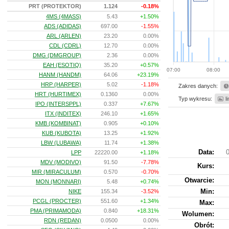
PRT (PROTEKTOR)
1.124
-0.18%
4MS (4MASS)
5.43
+1.50%
ADS (ADIDAS)
697.00
-1.55%
ARL (ARLEN)
23.20
0.00%
CDL (CDRL)
12.70
0.00%
DMG (DMGROUP)
2.36
0.00%
EAH (ESOTIQ)
35.20
+0.57%
07:00
08:00
HANM (HANDM)
64.06
+23.19%
HRP (HARPER)
5.02
-1.18%
Zakres danych:
HRT (HURTIMEX)
0.1360
0.00%
Typ wykresu:
l
IPO (INTERSPPL)
0.337
+7.67%
ITX (INDITEX)
246.10
+1.65%
KMB (KOMBINAT)
0.905
+0.10%
KUB (KUBOTA)
13.25
+1.92%
LBW (LUBAWA)
11.74
+1.38%
Data:
0
LPP
22220.00
+1.18%
MDV (MODIVO)
91.50
-7.78%
Kurs
:
MIR (MIRACULUM)
0.570
-0.70%
Otwarcie:
MON (MONNARI)
5.48
+0.74%
Min:
NIKE
155.34
-3.52%
PCGL (PROCTER)
551.60
+1.34%
Max:
PMA (PRIMAMODA)
0.840
+18.31%
Wolumen:
RDN (REDAN)
0.0500
0.00%
Obrót: