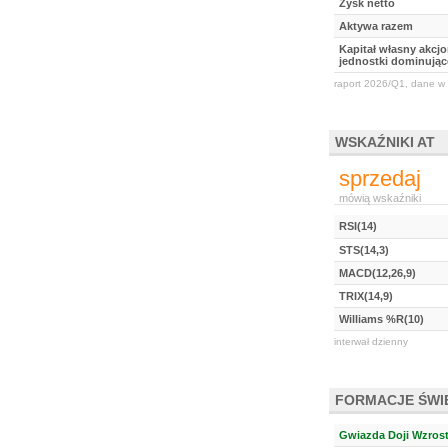
Zysk netto
Aktywa razem
Kapitał własny akcj
jednostki dominując
raport 2026/Q1, dane w 
WSKAŹNIKI AT
sprzedaj
mówią wskaźniki
RSI(14)
STS(14,3)
MACD(12,26,9)
TRIX(14,9)
Williams %R(10)
interwał dzienny
FORMACJE ŚW
Gwiazda Doji Wzros