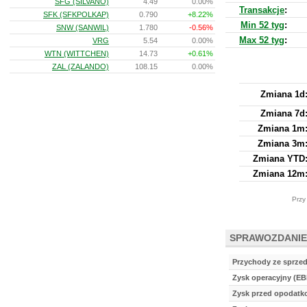
SFG (SILVANO)
4.49
0.00%
Transakcje
:
SFK (SFKPOLKAP)
0.790
+8.22%
Min 52 tyg
:
SNW (SANWIL)
1.780
-0.56%
Max 52 tyg
:
VRG
5.54
0.00%
WTN (WITTCHEN)
14.73
+0.61%
ZAL (ZALANDO)
108.15
0.00%
Zmiana 1d
Zmiana 7d
Zmiana 1m
Zmiana 3m
Zmiana YTD
Zmiana 12m
Przy
SPRAWOZDANIE
Przychody ze sprze
Zysk operacyjny (EB
Zysk przed opodat