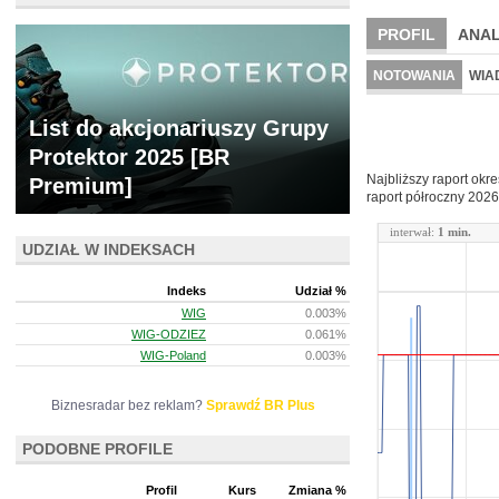
PROFIL
ANAL
NOWE
BR LAB
NOTOWANIA
WIA
ARCHIWUM NOTO
List do akcjonariuszy Grupy
Protektor 2025 [BR
Najbliższy raport okr
Premium]
raport półroczny
2026
interwał:
1 min.
UDZIAŁ W INDEKSACH
Indeks
Udział %
WIG
0.003%
WIG-ODZIEZ
0.061%
WIG-Poland
0.003%
Biznesradar bez reklam?
Sprawdź BR Plus
PODOBNE PROFILE
Profil
Kurs
Zmiana %