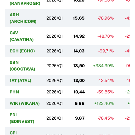
(RANKPROGR)
ARH
2026/Q1
15,65
-78,96%
-42,
(ARCHICOM)
CAV
2026/Q1
14,92
-48,70%
-25,
(CAVATINA)
ECH (ECHO)
2026/Q1
14,03
-99,71%
-45,
08N
2026/Q1
13,90
+384,39%
-99,
(08OCTAVA)
1AT (ATAL)
2026/Q1
12,00
-13,54%
-10,
PHN
2026/Q1
10,44
-59,85%
+21,
WIK (WIKANA)
2026/Q1
9,88
+123,46%
+2,
EDI
2026/Q1
9,87
-78,45%
-23,
(EDINVEST)
CPI