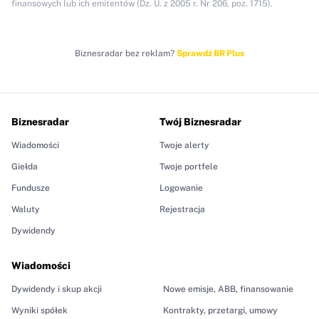
finansowych lub ich emitentów (Dz. U. z 2005 r. Nr 206, poz. 1715).
Biznesradar bez reklam?
Sprawdź BR Plus
Biznesradar
Twój Biznesradar
Wiadomości
Twoje alerty
Giełda
Twoje portfele
Fundusze
Logowanie
Waluty
Rejestracja
Dywidendy
Wiadomości
Dywidendy i skup akcji
Nowe emisje, ABB, finansowanie
Wyniki spółek
Kontrakty, przetargi, umowy