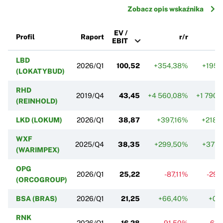
Zobacz opis wskaźnika
EV /
Profil
Raport
r/r
EBIT
LBD
2026/Q1
100,52
+354,38%
+195,
(LOKATYBUD)
RHD
2019/Q4
43,45
+4 560,08%
+1 790,
(REINHOLD)
LKD (LOKUM)
2026/Q1
38,87
+397,16%
+218,
WXF
2025/Q4
38,35
+299,50%
+377,
(WARIMPEX)
OPG
2026/Q1
25,22
-87,11%
-29,
(ORCOGROUP)
BSA (BRAS)
2026/Q1
21,25
+66,40%
+0,
RNK
2026/Q1
16,28
-91,50%
-61,