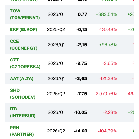
TOW
2026/Q1
0,77
+383,54%
+20,
(TOWERINVT)
EKP (ELKOP)
2025/Q2
-0,15
-137,48%
+29,
CCE
2026/Q1
-2,15
+96,78%
-1,
(CCENERGY)
CZT
2026/Q1
-2,75
-3,65%
-7
(CZTOREBKA)
AAT (ALTA)
2026/Q1
-3,65
-121,38%
-2,
SHD
2025/Q2
-7,75
-2 970,76%
-494,
(SOHODEV)
ITB
2026/Q1
-10,05
-2,23%
+25,
(INTERBUD)
PRN
2026/Q2
-14,60
-104,39%
+18,
(PARTNER)