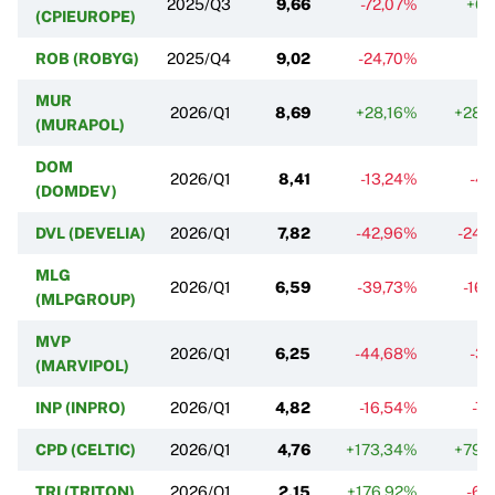
2025/Q3
9,66
-72,07%
+6,
(CPIEUROPE)
ROB (ROBYG)
2025/Q4
9,02
-24,70%
MUR
2026/Q1
8,69
+28,16%
+28,
(MURAPOL)
DOM
2026/Q1
8,41
-13,24%
-4,
(DOMDEV)
DVL (DEVELIA)
2026/Q1
7,82
-42,96%
-24,
MLG
2026/Q1
6,59
-39,73%
-16
(MLPGROUP)
MVP
2026/Q1
6,25
-44,68%
-3,
(MARVIPOL)
INP (INPRO)
2026/Q1
4,82
-16,54%
-7
CPD (CELTIC)
2026/Q1
4,76
+173,34%
+79,
TRI (TRITON)
2026/Q1
2,15
+176,92%
-6,