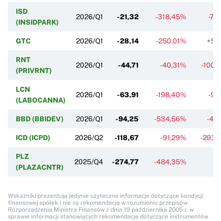
ISD
2026/Q1
-21,32
-318,45%
-71
(INSIDPARK)
GTC
2026/Q1
-28,14
-250,01%
+5,
RNT
2026/Q1
-44,71
-40,31%
-100,
(PRIVRNT)
LCN
2026/Q1
-63,91
-198,40%
-9,
(LABOCANNA)
BBD (BBIDEV)
2026/Q1
-94,25
-534,56%
-47
ICD (ICPD)
2026/Q2
-118,67
-91,29%
-293,
PLZ
2025/Q4
-274,77
-484,35%
(PLAZACNTR)
Wskaźniki prezentują jedynie użyteczne informacje dotyczące kondycji
finansowej spółek i nie są rekomendacją w rozumieniu przepisów
Rozporządzenia Ministra Finansów z dnia 19 października 2005 r. w
sprawie informacji stanowiących rekomendacje dotyczące instrumentów