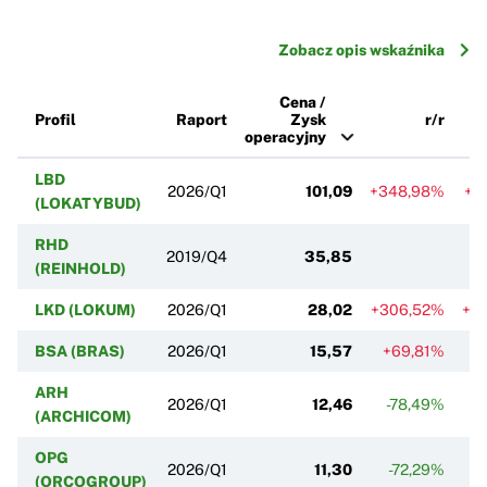
Zobacz opis wskaźnika
Cena /
Profil
Raport
Zysk
r/r
operacyjny
LBD
2026/Q1
101,09
+348,98%
+1
(LOKATYBUD)
RHD
2019/Q4
35,85
(REINHOLD)
LKD (LOKUM)
2026/Q1
28,02
+306,52%
+2
BSA (BRAS)
2026/Q1
15,57
+69,81%
ARH
2026/Q1
12,46
-78,49%
-
(ARCHICOM)
OPG
2026/Q1
11,30
-72,29%
-
(ORCOGROUP)