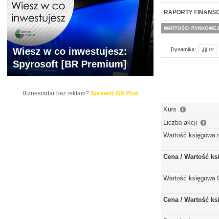
NOWE
BR LAB
RAPORTY FINANS
WARTOŚCI RYNKOWE
Wiesz w co inwestujesz:
Dynamika:
r/r
Spyrosoft [BR Premium]
Biznesradar bez reklam?
Sprawdź BR Plus
Kurs
Liczba akcji
Wartość księgowa 
Cena / Wartość k
Wartość księgowa 
Cena / Wartość k