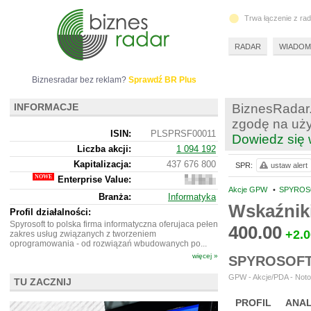
Trwa łączenie z ra
RADAR
WIADOM
Biznesradar bez reklam?
Sprawdź BR Plus
INFORMACJE
BiznesRadar.
zgodę na uży
ISIN:
PLSPRSF00011
Dowiedz się 
Liczba akcji:
1 094 192
Kapitalizacja:
437 676 800
SPR:
ustaw alert
Enterprise Value:
386
768
Akcje GPW
•
SPYROSO
Branża:
Informatyka
800
Wskaźnik
Profil działalności:
Spyrosoft to polska firma informatyczna oferujaca pełen
400.00
+2.0
zakres usług związanych z tworzeniem
oprogramowania - od rozwiązań wbudowanych po...
więcej »
SPYROSOFT
GPW - Akcje/PDA - Noto
TU ZACZNIJ
PROFIL
ANAL