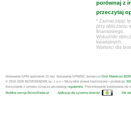
porównaj z i
przeczytaj o
* Zaznaczając tę
przy obliczaniu 
finansowego.
Wskaźniki oblicz
kwartalnych.
Wartości dla bra
Notowania GPW opóźnione 15 min.
Notowania GPW/NC dostarcza
Dom Maklerski BDM 
© 2010-2026 BIZNESRADAR sp. z o.o. • Wszystkie prawa zastrzeżone • produkcja:
W3
Korzystanie z serwisu oznacza akceptację
regulaminu
. Prezentowanie kwotowania nie m
Mobilna wersja BiznesRadar.pl
Aplikacja dla systemu Android
Dla wła