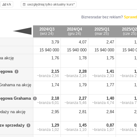
k/k
uwzględniaj tylko aktualny kurs*
Biznesradar bez reklam?
Sprawd
2024/Q3
2024/Q4
2025/Q1
2025/Q2
(wrz 24)
(gru 24)
(mar 25)
(cze 25)
3,79
4,07
2,47
1
15 940 000
15 940 000
15 940 000
15 940 
na akcję
1,76
1,78
1,75
1
sięgowa
2,15
2,28
1,41
1
~branża
2,56
~branża
2,16
~branża
2,33
~branża
2
Grahama na akcję
1,74
1,79
1,77
1
sięgowa Grahama
2,18
2,27
1,40
1
~branża
6,01
~branża
5,46
~branża
4,74
~branża
7
edaży na akcję
2,95
2,81
2,84
2
ze sprzedaży
1,29
1,45
0,87
0
~branża
1,02
~branża
1,10
~branża
1,07
~branża
1