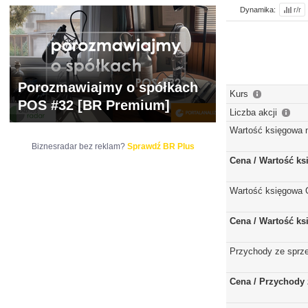
Dynamika:
r/r
Porozmawiajmy o spółkach
Kurs
POS #32 [BR Premium]
Liczba akcji
Wartość księgowa 
Biznesradar bez reklam?
Sprawdź BR Plus
Cena / Wartość k
Wartość księgowa 
Cena / Wartość k
Przychody ze sprz
Cena / Przychody 