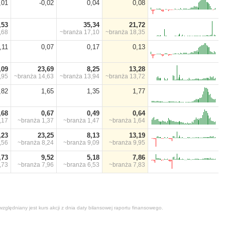
,01
-0,02
0,04
0,08
,53
35,34
21,72
,68
~branża
17,10
~branża
18,35
,11
0,07
0,17
0,13
,09
23,69
8,25
13,28
,95
~branża
14,63
~branża
13,94
~branża
13,72
,82
1,65
1,35
1,77
,68
0,67
0,49
0,64
,17
~branża
1,37
~branża
1,47
~branża
1,64
,23
23,25
8,13
13,19
,56
~branża
8,24
~branża
9,09
~branża
9,95
,73
9,52
5,18
7,86
,73
~branża
7,96
~branża
6,53
~branża
7,83
zględniany jest kurs akcji z dnia daty bilansowej raportu finansowego.