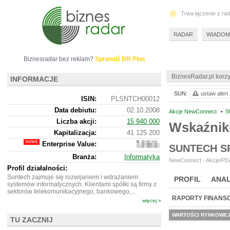
Trwa łączenie z ra
RADAR
WIADOM
Biznesradar bez reklam?
Sprawdź BR Plus
BiznesRadar.pl korzy
INFORMACJE
SUN:
ustaw alert
ISIN:
PLSNTCH00012
Data debiutu:
02.10.2008
Akcje NewConnect
•
S
Liczba akcji:
15 940 000
Wskaźnik
Kapitalizacja:
41 125 200
Enterprise Value:
40
SUNTECH S
931
Branża:
Informatyka
200
NewConnect - Akcje/PDA
Profil działalności:
Suntech zajmuje się rozwijaniem i wdrażaniem
PROFIL
ANAL
systemów informatycznych. Klientami spółki są firmy z
sektorów telekomunikacyjnego, bankowego,...
RAPORTY FINANS
więcej »
WARTOŚCI RYNKOWE
TU ZACZNIJ