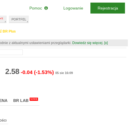
Pomoc
Logowanie
Rejestracja
PORTFEL
ź BR Plus
odnie z aktualnymi ustawieniami przeglądarki.
Dowiedz się więcej.
[x]
2.58
-0.04
(-1.53%)
05 sie 16:09
NOWE
ENA
BR LAB
OŚCI