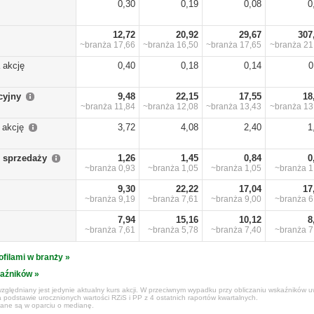
0,30
0,19
0,08
0
12,72
20,92
29,67
307
~branża
17,66
~branża
16,50
~branża
17,65
~branża
21
 akcję
0,40
0,18
0,14
0
cyjny
9,48
22,15
17,55
18
~branża
11,84
~branża
12,08
~branża
13,43
~branża
13
 akcję
3,72
4,08
2,40
1
 sprzedaży
1,26
1,45
0,84
0
~branża
0,93
~branża
1,05
~branża
1,05
~branża
1
9,30
22,22
17,04
17
~branża
9,19
~branża
7,61
~branża
9,00
~branża
6
7,94
15,16
10,12
8
~branża
7,61
~branża
5,78
~branża
7,40
~branża
7
ofilami w branży »
kaźników »
zględniany jest jedynie aktualny kurs akcji. W przeciwnym wypadku przy obliczaniu wskaźników uw
 podstawie urocznionych wartości RZiS i PP z 4 ostatnich raportów kwartalnych.
czane są w oparciu o medianę.