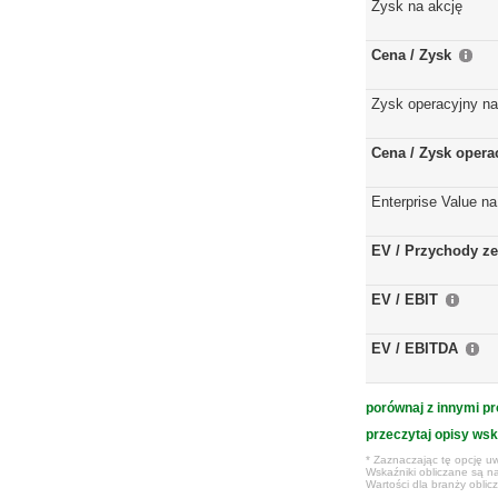
Zysk na akcję
Cena / Zysk
Zysk operacyjny na
Cena / Zysk opera
Enterprise Value na
EV / Przychody ze
EV / EBIT
EV / EBITDA
porównaj z innymi pr
przeczytaj opisy ws
* Zaznaczając tę opcję uw
Wskaźniki obliczane są na
Wartości dla branży obli