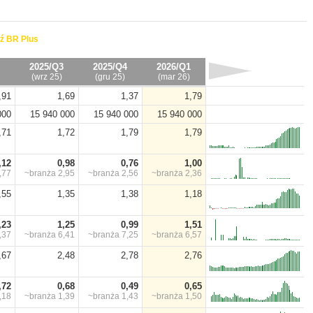
ź BR Plus
2025/Q3
2025/Q4
2026/Q1
(wrz 25)
(gru 25)
(mar 26)
,91
1,69
1,37
1,79
000
15 940 000
15 940 000
15 940 000
,71
1,72
1,79
1,79
,12
0,98
0,76
1,00
,77
~branża
2,95
~branża
2,56
~branża
2,36
,55
1,35
1,38
1,18
,23
1,25
0,99
1,51
,37
~branża
6,41
~branża
7,25
~branża
6,57
,67
2,48
2,78
2,76
,72
0,68
0,49
0,65
,18
~branża
1,39
~branża
1,43
~branża
1,50