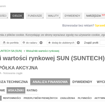
darem
OŚCI
GIEŁDA
FUNDUSZE
WALUTY
DYWIDENDY
NARZĘDZIA
Biznesradar bez reklam?
Sprawd
sta z plików cookie. Korzystając ze strony wyrażasz zgodę na używanie cookie, zg
do portfela
do radaru
dodaj do ulubionych
Znajdź profil:
UNTECH SA (SUN)
•
Wskaźniki wartości rynkowej
i wartości rynkowej SUN (SUNTECH)
PÓŁKA AKCYJNA
 - Notowania ciągłe
IZA TECHNICZNA
ANALIZA FINANSOWA
DYWIDENDY
WYC
OWE
WSKAŹNIKI
RATING
J
RENTOWNOŚCI
PRZEPŁYWÓW PIENIĘŻNYCH
ZADŁUŻENIA
PŁYNNOŚCI
AKTYWN