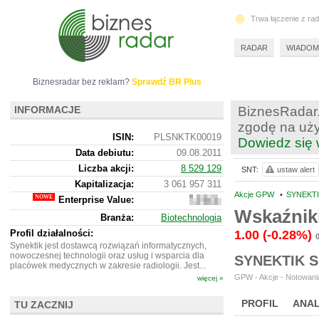
Trwa łączenie z ra
RADAR
WIADOM
Biznesradar bez reklam?
Sprawdź BR Plus
INFORMACJE
BiznesRadar.
zgodę na uży
ISIN:
PLSNKTK00019
Dowiedz się 
Data debiutu:
09.08.2011
Liczba akcji:
8 529 129
SNT:
ustaw alert
Kapitalizacja:
3 061 957 311
Akcje GPW
•
SYNEKTI
Enterprise Value:
3
026
Wskaźnik
Branża:
Biotechnologia
224 311
Profil działalności:
1.00
(-0.28%)
Synektik jest dostawcą rozwiązań informatycznych,
nowoczesnej technologii oraz usług i wsparcia dla
SYNEKTIK 
placówek medycznych w zakresie radiologii. Jest...
GPW - Akcje - Notowania
więcej »
PROFIL
ANAL
TU ZACZNIJ