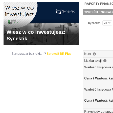
WYCENA
BR 
RAPORTY FINANS
WARTOŚCI RYNKOWE
Dynamika:
r/r
Wiesz w co inwestujesz:
Synektik
Biznesradar bez reklam?
Sprawdź BR Plus
Kurs
Liczba akcji
Wartość księgowa 
Cena / Wartość k
Wartość księgowa 
Cena / Wartość k
Przychody ze sprz