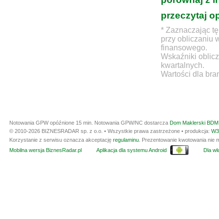
przeczytaj o
* Zaznaczając tę
przy obliczaniu 
finansowego.
Wskaźniki oblicz
kwartalnych.
Wartości dla bra
Notowania GPW opóźnione 15 min.
Notowania GPW/NC dostarcza
Dom Maklerski BDM 
© 2010-2026 BIZNESRADAR sp. z o.o. • Wszystkie prawa zastrzeżone • produkcja:
W3
Korzystanie z serwisu oznacza akceptację
regulaminu
. Prezentowanie kwotowania nie m
Mobilna wersja BiznesRadar.pl
Aplikacja dla systemu Android
Dla wła