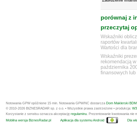
Zadłużenie finans
porównaj z i
przeczytaj o
Wskaźniki oblicz
raportów kwartal
Wartości dla bra
Wskaźniki prezen
rekomendacją w 
października 20
finansowych lub 
Notowania GPW opóźnione 15 min.
Notowania GPW/NC dostarcza
Dom Maklerski BDM 
© 2010-2026 BIZNESRADAR sp. z o.o. • Wszystkie prawa zastrzeżone • produkcja:
W3
Korzystanie z serwisu oznacza akceptację
regulaminu
. Prezentowanie kwotowania nie m
Mobilna wersja BiznesRadar.pl
Aplikacja dla systemu Android
Dla wła