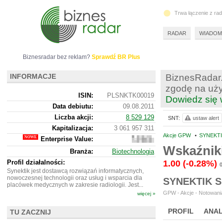
Trwa łączenie z ra
RADAR
WIADOM
Biznesradar bez reklam?
Sprawdź BR Plus
INFORMACJE
BiznesRadar.
zgodę na uży
ISIN:
PLSNKTK00019
Dowiedz się 
Data debiutu:
09.08.2011
Liczba akcji:
8 529 129
SNT:
ustaw alert
Kapitalizacja:
3 061 957 311
Akcje GPW
•
SYNEKTI
Enterprise Value:
3
026
Wskaźnik
Branża:
Biotechnologia
224 311
Profil działalności:
1.00
(-0.28%)
Synektik jest dostawcą rozwiązań informatycznych,
nowoczesnej technologii oraz usług i wsparcia dla
SYNEKTIK 
placówek medycznych w zakresie radiologii. Jest...
GPW - Akcje - Notowania
więcej »
PROFIL
ANAL
TU ZACZNIJ