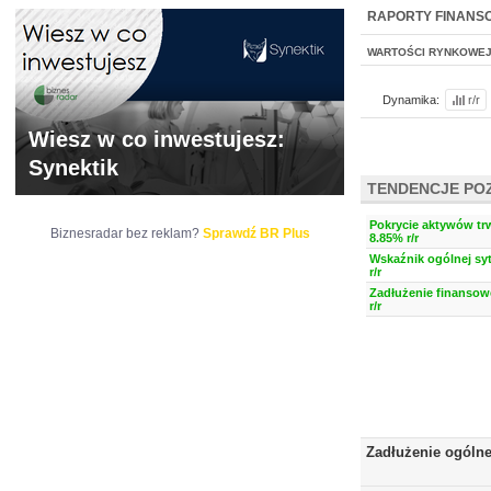
WYCENA
BR 
RAPORTY FINANS
WARTOŚCI RYNKOWE
Dynamika:
r/r
Wiesz w co inwestujesz:
Synektik
TENDENCJE PO
Pokrycie aktywów trw
Biznesradar bez reklam?
Sprawdź BR Plus
8.85% r/r
Wskaźnik ogólnej syt
r/r
Zadłużenie finansow
r/r
Zadłużenie ogóln