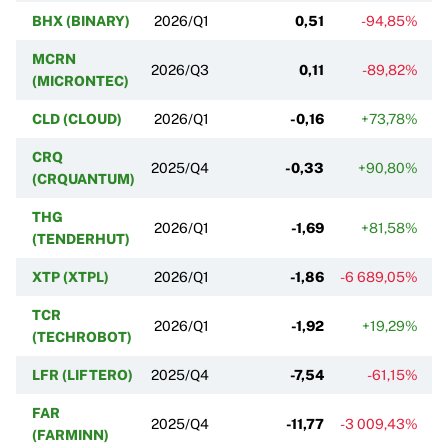
BHX (BINARY)
2026/Q1
0,51
-94,85%
MCRN
2026/Q3
0,11
-89,82%
(MICRONTEC)
CLD (CLOUD)
2026/Q1
-0,16
+73,78%
-
CRQ
2025/Q4
-0,33
+90,80%
(CRQUANTUM)
THG
2026/Q1
-1,69
+81,58%
(TENDERHUT)
XTP (XTPL)
2026/Q1
-1,86
-6 689,05%
TCR
2026/Q1
-1,92
+19,29%
(TECHROBOT)
LFR (LIFTERO)
2025/Q4
-7,54
-61,15%
FAR
2025/Q4
-11,77
-3 009,43%
(FARMINN)