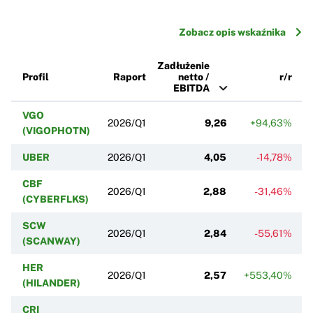
Zobacz opis wskaźnika
Zadłużenie
Profil
Raport
netto /
r/r
EBITDA
VGO
2026/Q1
9,26
+94,63%
(VIGOPHOTN)
UBER
2026/Q1
4,05
-14,78%
CBF
2026/Q1
2,88
-31,46%
(CYBERFLKS)
SCW
2026/Q1
2,84
-55,61%
+
(SCANWAY)
HER
2026/Q1
2,57
+553,40%
(HILANDER)
CRI