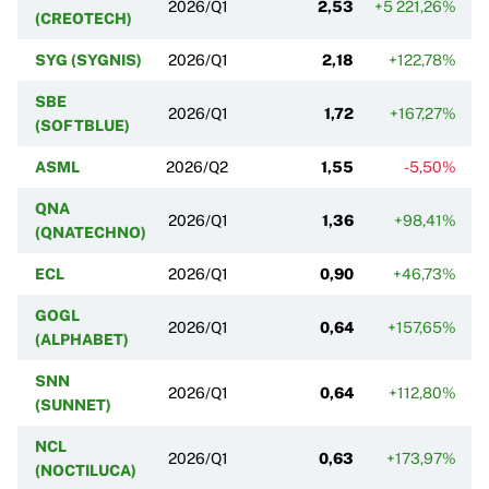
2026/Q1
2,53
+5 221,26%
+
(CREOTECH)
SYG (SYGNIS)
2026/Q1
2,18
+122,78%
SBE
2026/Q1
1,72
+167,27%
(SOFTBLUE)
ASML
2026/Q2
1,55
-5,50%
QNA
2026/Q1
1,36
+98,41%
(QNATECHNO)
ECL
2026/Q1
0,90
+46,73%
GOGL
2026/Q1
0,64
+157,65%
(ALPHABET)
SNN
2026/Q1
0,64
+112,80%
(SUNNET)
NCL
2026/Q1
0,63
+173,97%
(NOCTILUCA)