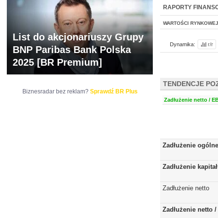
WYCENA
BR 
RAPORTY FINANS
WARTOŚCI RYNKOWE
List do akcjonariuszy Grupy
Dynamika:
r/r
BNP Paribas Bank Polska
2025 [BR Premium]
TENDENCJE PO
Biznesradar bez reklam?
Sprawdź BR Plus
Zadłużenie netto / E
Zadłużenie ogóln
Zadłużenie kapita
Zadłużenie netto
Zadłużenie netto 