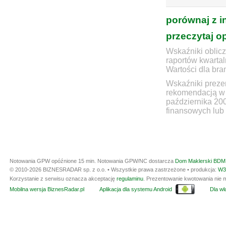
porównaj z i
przeczytaj o
Wskaźniki oblicz
raportów kwartal
Wartości dla bra
Wskaźniki prezen
rekomendacją w 
października 20
finansowych lub 
Notowania GPW opóźnione 15 min.
Notowania GPW/NC dostarcza
Dom Maklerski BDM 
© 2010-2026 BIZNESRADAR sp. z o.o. • Wszystkie prawa zastrzeżone • produkcja:
W3
Korzystanie z serwisu oznacza akceptację
regulaminu
. Prezentowanie kwotowania nie m
Mobilna wersja BiznesRadar.pl
Aplikacja dla systemu Android
Dla wła