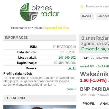
Trwa łączenie z ra
RADAR
WIADOM
Biznesradar bez reklam?
Sprawdź BR Plus
INFORMACJE
BiznesRadar.
zgodę na uży
ISIN:
PLBGZ0000010
Dowiedz się 
Data debiutu:
27.05.2011
Liczba akcji:
147 949 302
BNP:
ustaw alert
Kapitalizacja:
22 488 293 904
Akcje GPW
•
BNP PAR
Branża:
Banki
Wskaźnik
Profil działalności:
BNP Paribas Bank Polska jest bankiem uniwersalnym,
1.60
(-1.04%)
oferującym usługi oszczędnościowo-inwestycyjne
zarówno klientom indywidualnym jak i...
BNP PARIB
więcej »
GPW - Akcje - Notowania
TU ZACZNIJ
PROFIL
ANAL