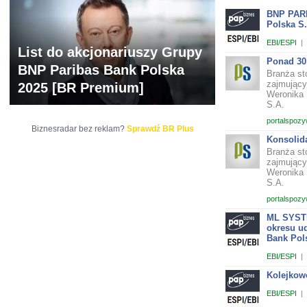
BNP PARI
Polska S.
EBI/ESPI
|
List do akcjonariuszy Grupy
Ponad 30 
BNP Paribas Bank Polska
Branża sto
zajmujący
2025 [BR Premium]
Weronika 
S.A.
portalspozy
Biznesradar bez reklam?
Sprawdź BR Plus
Konsolida
Branża sto
zajmujący
Weronika 
S.A.
portalspozy
ML SYSTE
okresu u
Bank Pol
EBI/ESPI
|
Kolejkow
EBI/ESPI
|