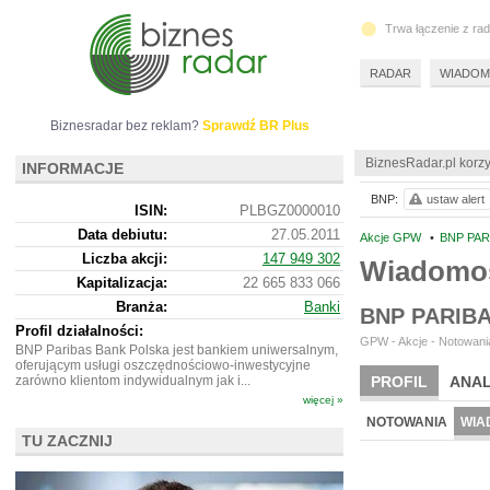
Trwa łączenie z ra
RADAR
WIADOM
Biznesradar bez reklam?
Sprawdź BR Plus
BiznesRadar.pl korzy
INFORMACJE
BNP:
ustaw alert
ISIN:
PLBGZ0000010
Data debiutu:
27.05.2011
Akcje GPW
•
BNP PAR
Liczba akcji:
147 949 302
Wiadomo
Kapitalizacja:
22 665 833 066
Branża:
Banki
BNP PARIB
Profil działalności:
GPW - Akcje - Notowania
BNP Paribas Bank Polska jest bankiem uniwersalnym,
oferującym usługi oszczędnościowo-inwestycyjne
zarówno klientom indywidualnym jak i...
PROFIL
ANAL
więcej »
NOTOWANIA
WIA
TU ZACZNIJ