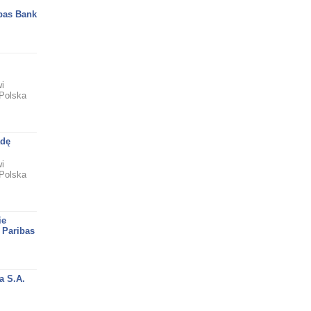
bas Bank
i
Polska
adę
i
Polska
ie
 Paribas
a S.A.