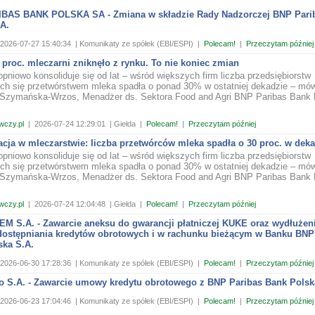
BAS BANK POLSKA SA - Zmiana w składzie Rady Nadzorczej BNP Pari
A.
2026-07-27 15:40:34
| Komunikaty ze spółek (EBI/ESPI)
|
Polecam!
|
Przeczytam później
proc. mleczarni zniknęło z rynku. To nie koniec zmian
pniowo konsoliduje się od lat – wśród większych firm liczba przedsiębiorstw
ch się przetwórstwem mleka spadła o ponad 30% w ostatniej dekadzie – mów
Szymańska-Wrzos, Menadżer ds. Sektora Food and Agri BNP Paribas Bank 
wczy.pl
|
2026-07-24 12:29:01
| Giełda
|
Polecam!
|
Przeczytam później
cja w mleczarstwie: liczba przetwórców mleka spadła o 30 proc. w dek
pniowo konsoliduje się od lat – wśród większych firm liczba przedsiębiorstw
ch się przetwórstwem mleka spadła o ponad 30% w ostatniej dekadzie – mów
Szymańska-Wrzos, Menadżer ds. Sektora Food and Agri BNP Paribas Bank 
wczy.pl
|
2026-07-24 12:04:48
| Giełda
|
Polecam!
|
Przeczytam później
M S.A. - Zawarcie aneksu do gwarancji płatniczej KUKE oraz wydłużen
dostępniania kredytów obrotowych i w rachunku bieżącym w Banku BNP
ska S.A.
2026-06-30 17:28:36
| Komunikaty ze spółek (EBI/ESPI)
|
Polecam!
|
Przeczytam później
o S.A. - Zawarcie umowy kredytu obrotowego z BNP Paribas Bank Polsk
2026-06-23 17:04:46
| Komunikaty ze spółek (EBI/ESPI)
|
Polecam!
|
Przeczytam później