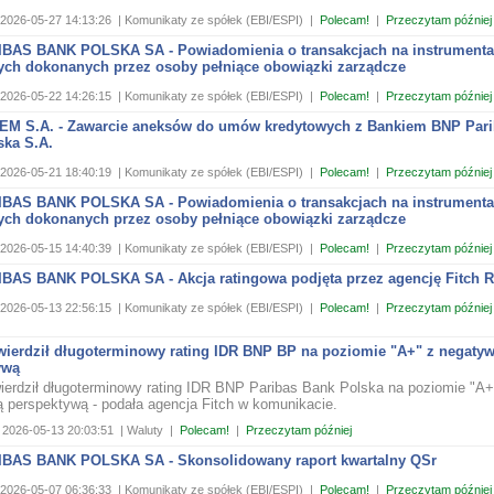
2026-05-27 14:13:26
| Komunikaty ze spółek (EBI/ESPI)
|
Polecam!
|
Przeczytam później
BAS BANK POLSKA SA - Powiadomienia o transakcjach na instrument
ych dokonanych przez osoby pełniące obowiązki zarządcze
2026-05-22 14:26:15
| Komunikaty ze spółek (EBI/ESPI)
|
Polecam!
|
Przeczytam później
M S.A. - Zawarcie aneksów do umów kredytowych z Bankiem BNP Pari
ska S.A.
2026-05-21 18:40:19
| Komunikaty ze spółek (EBI/ESPI)
|
Polecam!
|
Przeczytam później
BAS BANK POLSKA SA - Powiadomienia o transakcjach na instrument
ych dokonanych przez osoby pełniące obowiązki zarządcze
2026-05-15 14:40:39
| Komunikaty ze spółek (EBI/ESPI)
|
Polecam!
|
Przeczytam później
BAS BANK POLSKA SA - Akcja ratingowa podjęta przez agencję Fitch R
2026-05-13 22:56:15
| Komunikaty ze spółek (EBI/ESPI)
|
Polecam!
|
Przeczytam później
twierdził długoterminowy rating IDR BNP BP na poziomie "A+" z negaty
ywą
wierdził długoterminowy rating IDR BNP Paribas Bank Polska na poziomie "A+
 perspektywą - podała agencja Fitch w komunikacie.
2026-05-13 20:03:51
| Waluty
|
Polecam!
|
Przeczytam później
BAS BANK POLSKA SA - Skonsolidowany raport kwartalny QSr
2026-05-07 06:36:33
| Komunikaty ze spółek (EBI/ESPI)
|
Polecam!
|
Przeczytam później