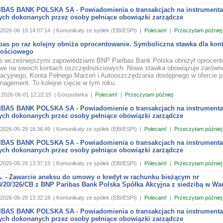
BAS BANK POLSKA SA - Powiadomienia o transakcjach na instrument
ych dokonanych przez osoby pełniące obowiązki zarządcze
2026-06-19 14:07:14
| Komunikaty ze spółek (EBI/ESPI)
|
Polecam!
|
Przeczytam później
bas po raz kolejny obniża oprocentowanie. Symboliczna stawka dla kon
nościowego
e wcześniejszymi zapowiedziami BNP Paribas Bank Polska obniżył oprocent
we na swoich kontach oszczędnościowych. Nowa stawka obowiązuje zarówno
acyjnego, Konta Pełnego Marzeń i Autooszczędzania dostępnego w ofercie p
nagement. To kolejne cięcie w tym roku.
2026-06-01 12:22:15
| Gospodarka
|
Polecam!
|
Przeczytam później
BAS BANK POLSKA SA - Powiadomienie o transakcjach na instrument
ych dokonanych przez osoby pełniące obowiązki zarządcze
2026-05-29 16:36:49
| Komunikaty ze spółek (EBI/ESPI)
|
Polecam!
|
Przeczytam później
BAS BANK POLSKA SA - Powiadomienia o transakcjach na instrument
ych dokonanych przez osoby pełniące obowiązki zarządcze
2026-05-28 13:37:15
| Komunikaty ze spółek (EBI/ESPI)
|
Polecam!
|
Przeczytam później
. - Zawarcie aneksu do umowy o kredyt w rachunku bieżącym nr
/20/326/CB z BNP Paribas Bank Polska Spółka Akcyjna z siedzibą w Wa
2026-05-28 13:32:18
| Komunikaty ze spółek (EBI/ESPI)
|
Polecam!
|
Przeczytam później
BAS BANK POLSKA SA - Powiadomienia o transakcjach na instrument
ych dokonanych przez osoby pełniące obowiązki zarządcze