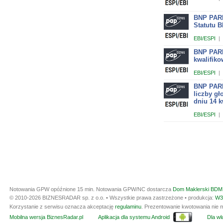
BNP PARI
Statutu 
EBI/ESPI
|
BNP PARI
kwalifik
EBI/ESPI
|
BNP PARI
liczby g
dniu 14 k
EBI/ESPI
|
Notowania GPW opóźnione 15 min.
Notowania GPW/NC dostarcza
Dom Maklerski BDM 
© 2010-2026 BIZNESRADAR sp. z o.o. • Wszystkie prawa zastrzeżone • produkcja:
W3
Korzystanie z serwisu oznacza akceptację
regulaminu
. Prezentowanie kwotowania nie m
Mobilna wersja BiznesRadar.pl
Aplikacja dla systemu Android
Dla wła