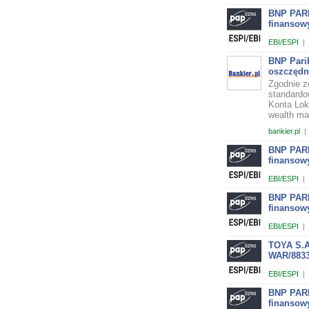
BNP PARI
finansow
EBI/ESPI
|
BNP Pari
oszczęd
Zgodnie z
standardo
Konta Lok
wealth ma
bankier.pl
|
BNP PARI
finansow
EBI/ESPI
|
BNP PARI
finansow
EBI/ESPI
|
TOYA S.A
WAR/8833
EBI/ESPI
|
BNP PARI
finansow