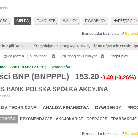
darem
OŚCI
GIEŁDA
FUNDUSZE
WALUTY
DYWIDENDY
NARZĘDZIA
Biznesradar bez reklam?
Sprawd
sta z plików cookie. Korzystając ze strony wyrażasz zgodę na używanie cookie, zg
do portfela
do radaru
dodaj do ulubionych
Znajdź profil:
IBAS BANK POLSKA SA (BNP)
•
Wiadomości
ści BNP (BNPPPL)
153.20
-0.40
(-0.26%)
AS BANK POLSKA SPÓŁKA AKCYJNA
 ciągłe
IZA TECHNICZNA
ANALIZA FINANSOWA
DYWIDENDY
PRO
DOMOŚCI
REKOMENDACJE
AKCJONARIAT
OPERACJE
TRANSAKCJE
Biznesradar bez reklam?
Sprawd