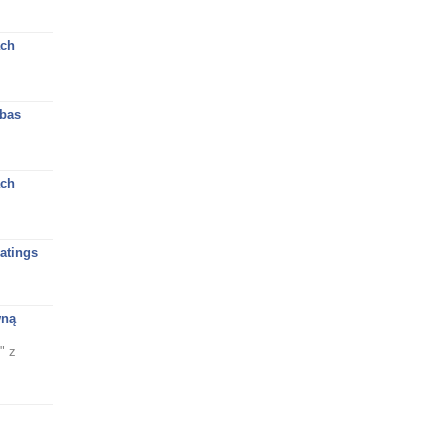
ach
bas
ach
atings
wną
" z