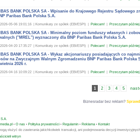
BAS BANK POLSKA SA - Wpisanie do Krajowego Rejestru Sądowego z
BNP Paribas Bank Polska S.A.
2026-05-06 19:01:16
| Komunikaty ze spółek (EBI/ESPI)
|
Polecam!
|
Przeczytam później
BAS BANK POLSKA SA - Minimalny poziom funduszy własnych i zobo
owalnych ("MREL") wyznaczony dla BNP Paribas Bank Polska S.A.
2026-04-20 17:35:27
| Komunikaty ze spółek (EBI/ESPI)
|
Polecam!
|
Przeczytam później
BAS BANK POLSKA SA - Wykaz akcjonariuszy posiadających co najmn
łosów na Zwyczajnym Walnym Zgromadzeniu BNP Paribas Bank Polska S
wietnia 2026 r.
2026-04-16 10:09:22
| Komunikaty ze spółek (EBI/ESPI)
|
Polecam!
|
Przeczytam później
1
2
3
4
5
nast
Biznesradar bez reklam?
Sprawd
S.A.
media.pl
•
O nas
•
Polityka prywatności
•
Regulamin
•
Reklama
•
Kontakt
ogą służyć do zawierania jakichkolwiek transakcji, ani podejmowania decyzji inwestycyjnych
ścicieli witryn