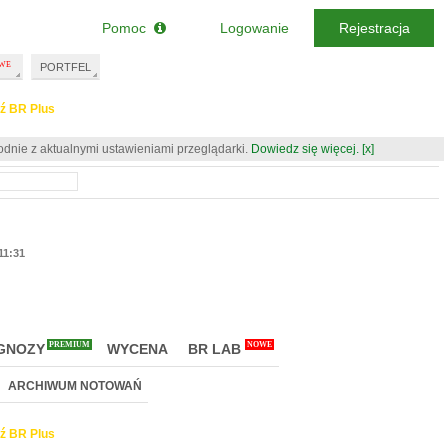
Pomoc
Logowanie
Rejestracja
PORTFEL
ź BR Plus
odnie z aktualnymi ustawieniami przeglądarki.
Dowiedz się więcej.
[x]
11:31
PREMIUM
NOWE
GNOZY
WYCENA
BR LAB
ARCHIWUM NOTOWAŃ
ź BR Plus