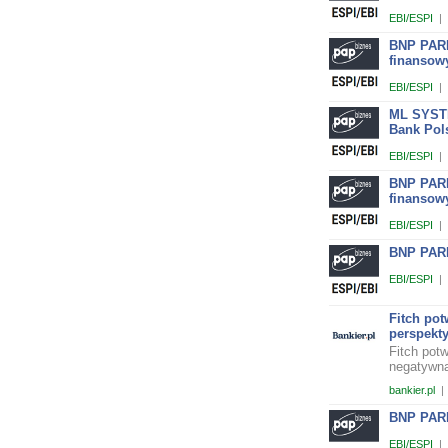
EBI/ESPI
|
BNP PARI
finansow
EBI/ESPI
|
ML SYSTE
Bank Pol
EBI/ESPI
|
BNP PARI
finansow
EBI/ESPI
|
BNP PARI
EBI/ESPI
|
Fitch po
perspekt
Fitch pot
negatywną
bankier.pl
|
BNP PARI
EBI/ESPI
|