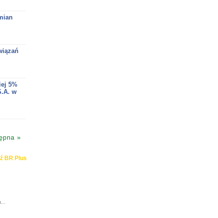
mian
wiązań
iej 5%
.A. w
ępna »
ź BR Plus
...