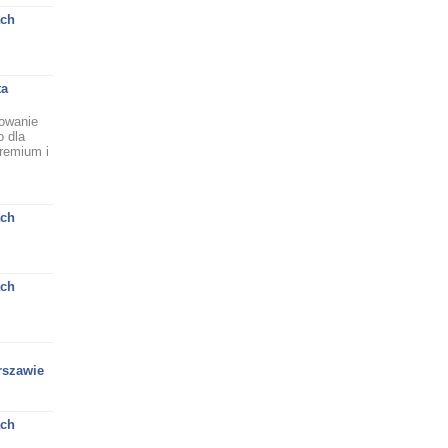
ach
ta
owanie
 dla
remium i
ach
ach
rszawie
ach